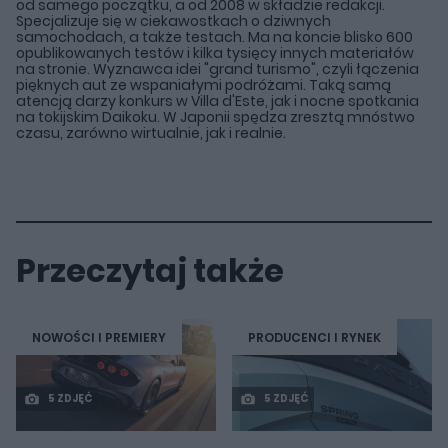
od samego początku, a od 2008 w składzie redakcji.
Specjalizuje się w ciekawostkach o dziwnych
samochodach, a także testach. Ma na koncie blisko 600
opublikowanych testów i kilka tysięcy innych materiałów
na stronie. Wyznawca idei "grand turismo", czyli łączenia
pięknych aut ze wspaniałymi podróżami. Taką samą
atencją darzy konkurs w Villa d'Este, jak i nocne spotkania
na tokijskim Daikoku. W Japonii spędza zresztą mnóstwo
czasu, zarówno wirtualnie, jak i realnie.
Przeczytaj także
NOWOŚCI I PREMIERY
PRODUCENCI I RYNEK
5 ZDJĘĆ
5 ZDJĘĆ