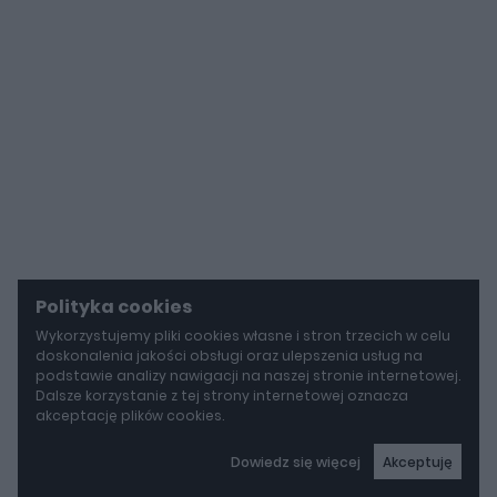
Polityka cookies
Wykorzystujemy pliki cookies własne i stron trzecich w celu
doskonalenia jakości obsługi oraz ulepszenia usług na
podstawie analizy nawigacji na naszej stronie internetowej.
Dalsze korzystanie z tej strony internetowej oznacza
akceptację plików cookies.
Dowiedz się więcej
Akceptuję
autoGALERIA
Tak naprawdę tak miało wyglądać Lamborghini Diablo. Cizeta V16T narodziła się z urażonej dumy