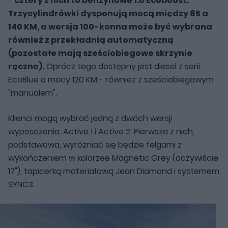
-
cztery z nich to benzynowe 1.0 Ecoboost.
Trzycylindrówki dysponują mocą między 85 a
140 KM, a wersja 100-konna może być wybrana
również z przekładnią automatyczną
(pozostałe mają sześciobiegowe skrzynie
ręczne).
Oprócz tego dostępny jest diesel z serii
EcoBlue o mocy 120 KM - również z sześciobiegowym
"manualem".
Klienci mogą wybrać jedną z dwóch wersji
wyposażenia: Active 1 i Active 2. Pierwsza z nich,
podstawowa, wyróżniać się będzie felgami z
wykończeniem w kolorzee Magnetic Grey (oczywiście
17"), tapicerką materiałową Jean Diamond i systemem
SYNC3.