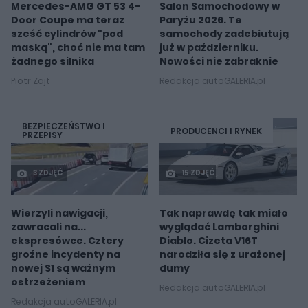
Mercedes-AMG GT 53 4-
Salon Samochodowy w
Door Coupe ma teraz
Paryżu 2026. Te
sześć cylindrów "pod
samochody zadebiutują
maską", choć nie ma tam
już w październiku.
żadnego silnika
Nowości nie zabraknie
Piotr Zajt
Redakcja autoGALERIA.pl
BEZPIECZEŃSTWO I
PRODUCENCI I RYNEK
PRZEPISY
3 ZDJĘĆ
15 ZDJĘĆ
Wierzyli nawigacji,
Tak naprawdę tak miało
zawracali na...
wyglądać Lamborghini
ekspresówce. Cztery
Diablo. Cizeta V16T
groźne incydenty na
narodziła się z urażonej
nowej S1 są ważnym
dumy
ostrzeżeniem
Redakcja autoGALERIA.pl
Redakcja autoGALERIA.pl