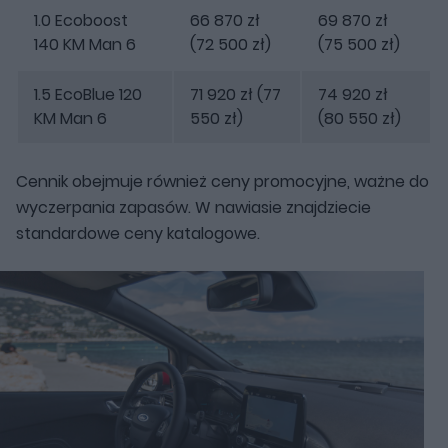
1.0 Ecoboost
66 870 zł
69 870 zł
140 KM Man 6
(72 500 zł)
(75 500 zł)
1.5 EcoBlue 120
71 920 zł (77
74 920 zł
KM Man 6
550 zł)
(80 550 zł)
Cennik obejmuje również ceny promocyjne, ważne do
wyczerpania zapasów. W nawiasie znajdziecie
standardowe ceny katalogowe.