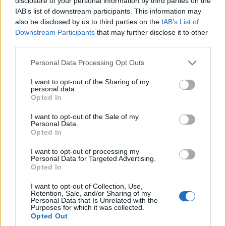
disclosure of your personal information by third parties on the
IAB’s list of downstream participants. This information may
also be disclosed by us to third parties on the
IAB’s List of
Downstream Participants
that may further disclose it to other
third parties.
Please note that this website/app uses one or more Google
Personal Data Processing Opt Outs
services and may gather and store information including but
not limited to your visit or usage behaviour. You may click to
I want to opt-out of the Sharing of my
personal data.
grant or deny consent to Google and its third-party tags to
Opted In
use your data for below specified purposes in below Google
consent section.
I want to opt-out of the Sale of my
Personal Data.
Opted In
I want to opt-out of processing my
Personal Data for Targeted Advertising.
Opted In
I want to opt-out of Collection, Use,
Retention, Sale, and/or Sharing of my
Personal Data that Is Unrelated with the
Purposes for which it was collected.
Opted Out