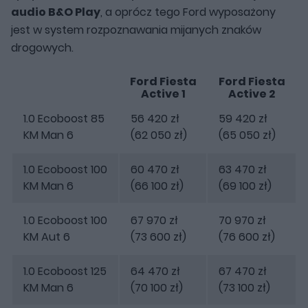
audio B&O Play
, a oprócz tego Ford wyposażony
jest w system rozpoznawania mijanych znaków
drogowych.
Ford Fiesta
Ford Fiesta
Active 1
Active 2
1.0 Ecoboost 85
56 420 zł
59 420 zł
KM Man 6
(62 050 zł)
(65 050 zł)
1.0 Ecoboost 100
60 470 zł
63 470 zł
KM Man 6
(66 100 zł)
(69 100 zł)
1.0 Ecoboost 100
67 970 zł
70 970 zł
KM Aut 6
(73 600 zł)
(76 600 zł)
1.0 Ecoboost 125
64 470 zł
67 470 zł
KM Man 6
(70 100 zł)
(73 100 zł)