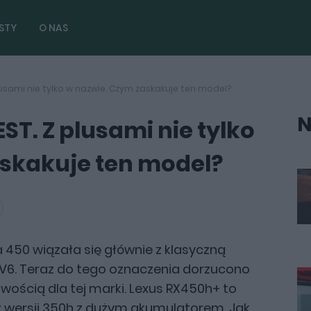
STY
O NAS
lusami nie tylko w nazwie. Czym zaskakuje ten model?
N
ST. Z plusami nie tylko
skakuje ten model?
 450 wiązała się głównie z klasyczną
.5 V6. Teraz do tego oznaczenia dorzucono
owością dla tej marki. Lexus RX450h+ to
k z wersji 350h z dużym akumulatorem. Jak