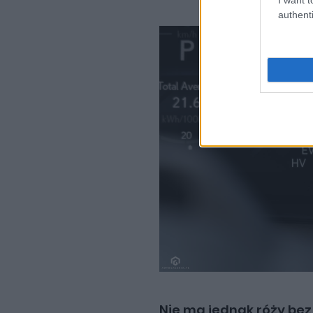
authenti
Nie ma jednak róży be