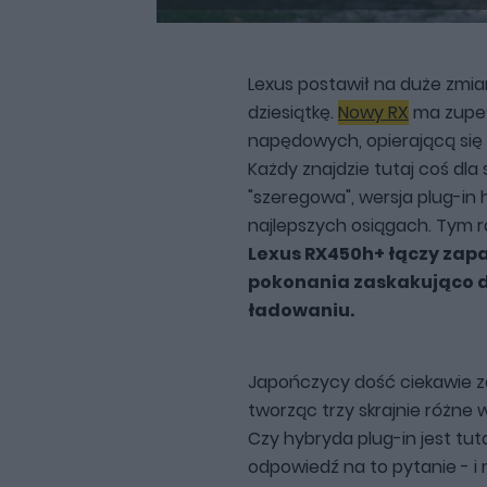
Lexus postawił na duże zmian
dziesiątkę.
Nowy RX
ma zupeł
napędowych, opierającą się
Każdy znajdzie tutaj coś dla 
"szeregowa", wersja plug-in
najlepszych osiągach. Tym ra
Lexus RX450h+ łączy zap
pokonania zaskakująco d
ładowaniu.
Japończycy dość ciekawie zd
tworząc trzy skrajnie różne 
Czy hybryda plug-in jest t
odpowiedź na to pytanie - i