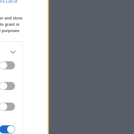
B’s List of
er and store
to grant or
ed purposes