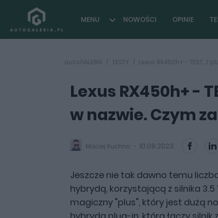
MENU
NOWOŚCI
OPINIE
TE
autoGALERIA
TESTY
Lexus RX450h+ - TEST. Z p
Lexus RX450h+ - TE
w nazwie. Czym za
10.09.2023
Maciej Kuchno
Jeszcze nie tak dawno temu liczba
hybrydą, korzystającą z silnika 3
magiczny "plus", który jest dużą n
hybryda plug-in, która łączy silni