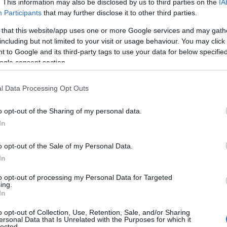
. This information may also be disclosed by us to third parties on the
IA
Participants
that may further disclose it to other third parties.
 that this website/app uses one or more Google services and may gath
including but not limited to your visit or usage behaviour. You may click 
 to Google and its third-party tags to use your data for below specifi
ogle consent section.
l Data Processing Opt Outs
Zobacz 34 zdjęć
o opt-out of the Sharing of my personal data.
In
o opt-out of the Sale of my Personal Data.
In
 mały akumulator wymieniła na dużą
mności 18,1 kWh. Oczywiście jej
to opt-out of processing my Personal Data for Targeted
ing.
dwagę, tutaj wynoszącą 220
In
c za to wzrosła do 309 KM.
o opt-out of Collection, Use, Retention, Sale, and/or Sharing
ersonal Data that Is Unrelated with the Purposes for which it
lected.