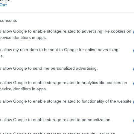
iżony napęd, umożliwiający tutaj po
Out
ądzie.
Pod tym kątem Lexus RX450h+
wnie.
Japońska marka obiecuje około
consents
a jednym ładowaniu,
tymczasem mi
o allow Google to enable storage related to advertising like cookies on
ładnie 79 kilometrów.
evice identifiers in apps.
o allow my user data to be sent to Google for online advertising
dę imponuje. Poruszając się na trasie
s.
dnym lub w dwóch miejscach można
to allow Google to send me personalized advertising.
alinowy pozostanie "w uśpieniu" przez
oznacza ekologiczną jazdę i mniejsze
o allow Google to enable storage related to analytics like cookies on
evice identifiers in apps.
o allow Google to enable storage related to functionality of the website
adowa oferuje 3,3 kW mocy, zaś
c zależy nam na szybkim ładowaniu, to
o allow Google to enable storage related to personalization.
obowiązkowy - wówczas w 2,5-3 godziny
o allow Google to enable storage related to security, including