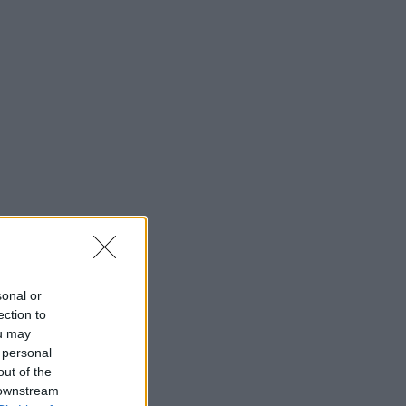
sonal or
ection to
ou may
 personal
out of the
 downstream