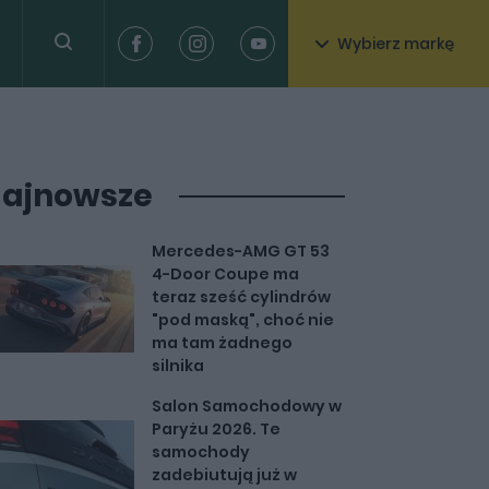
Wybierz markę
ajnowsze
Mercedes-AMG GT 53
4-Door Coupe ma
teraz sześć cylindrów
"pod maską", choć nie
ma tam żadnego
silnika
Salon Samochodowy w
Paryżu 2026. Te
samochody
zadebiutują już w