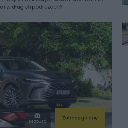
e i w długich podróżach?
Zobacz galerię
34 ZDJĘĆ