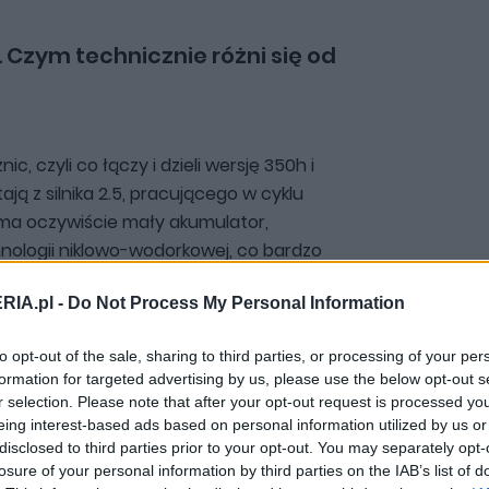
 Czym technicznie różni się od
c, czyli co łączy i dzieli wersję 350h i
ą z silnika 2.5, pracującego w cyklu
ma oczywiście mały akumulator,
nologii niklowo-wodorkowej, co bardzo
246 KM jest w zupełności
RIA.pl -
Do Not Process My Personal Information
napędzenia tego ważącego nieco
.
to opt-out of the sale, sharing to third parties, or processing of your per
formation for targeted advertising by us, please use the below opt-out s
r selection. Please note that after your opt-out request is processed y
eing interest-based ads based on personal information utilized by us or
disclosed to third parties prior to your opt-out. You may separately opt-
losure of your personal information by third parties on the IAB’s list of