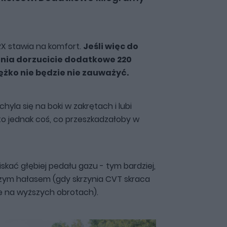
RX stawia na komfort.
Jeśli więc do
nia dorzucicie dodatkowe 220
ężko nie będzie nie zauważyć.
hyla się na boki w zakrętach i lubi
 to jednak coś, co przeszkadzałoby w
iskać głębiej pedału gazu - tym bardziej,
kszym hałasem (gdy skrzynia CVT skraca
aje na wyższych obrotach).