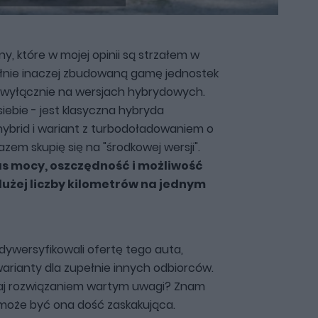
y, które w mojej opinii są strzałem w
nie inaczej zbudowaną gamę jednostek
 wyłącznie na wersjach hybrydowych.
siebie - jest klasyczna hybryda
 hybrid i wariant z turbodoładowaniem o
zem skupię się na "środkowej wersji".
as mocy, oszczędność i możliwość
użej liczby kilometrów na jednym
ywersyfikowali ofertę tego auta,
warianty dla zupełnie innych odbiorców.
utaj rozwiązaniem wartym uwagi? Znam
 może być ona dość zaskakująca.