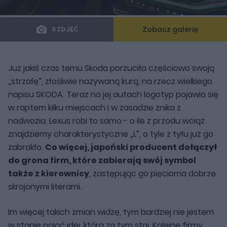
Zobacz galerię
9 ZDJĘĆ
Już jakiś czas temu Skoda porzuciła częściowo swoją
„strzałę”, złośliwie nazywaną kurą, na rzecz wielkiego
napisu SKODA. Teraz na jej autach logotyp pojawia się
w raptem kilku miejscach i w zasadzie znika z
nadwozia. Lexus robi to samo - o ile z przodu wciąż
znajdziemy charakterystyczne „L”, o tyle z tyłu już go
zabrakło.
Co więcej, japoński producent dołączył
do grona firm, które zabierają swój symbol
także z kierownicy
, zastępując go pięcioma dobrze
skrojonymi literami.
Im więcej takich zmian widzę, tym bardziej nie jestem
w stanie pojąć idei, która za tym stoi. Kolejne firmy