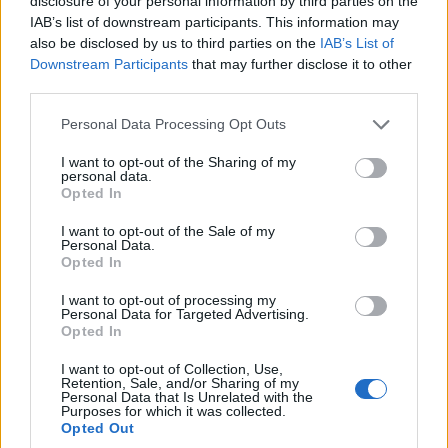
disclosure of your personal information by third parties on the
IAB’s list of downstream participants. This information may
also be disclosed by us to third parties on the
IAB’s List of
Downstream Participants
that may further disclose it to other
third parties.
Please note that this website/app uses one or more Google
Personal Data Processing Opt Outs
services and may gather and store information including but
not limited to your visit or usage behaviour. You may click to
I want to opt-out of the Sharing of my
personal data.
grant or deny consent to Google and its third-party tags to
Opted In
use your data for below specified purposes in below Google
consent section.
I want to opt-out of the Sale of my
Personal Data.
Opted In
I want to opt-out of processing my
Personal Data for Targeted Advertising.
Opted In
I want to opt-out of Collection, Use,
Retention, Sale, and/or Sharing of my
Personal Data that Is Unrelated with the
Purposes for which it was collected.
Opted Out