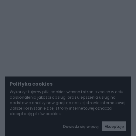
Polityka cookies
Wykorzystujemy pliki cookies własne i stron trzecich w celu
doskonalenia jakości obsługi oraz ulepszenia usług na
podstawie analizy nawigacji na naszej stronie internetowej.
Dalsze korzystanie z tej strony internetowej oznacza
akceptację plików cookies.
Dowiedz się więcej
Akceptuję
autoGALERIA
Tak naprawdę tak miało wyglądać Lamborghini Diablo. Cizeta V16T narodziła się z urażonej dumy