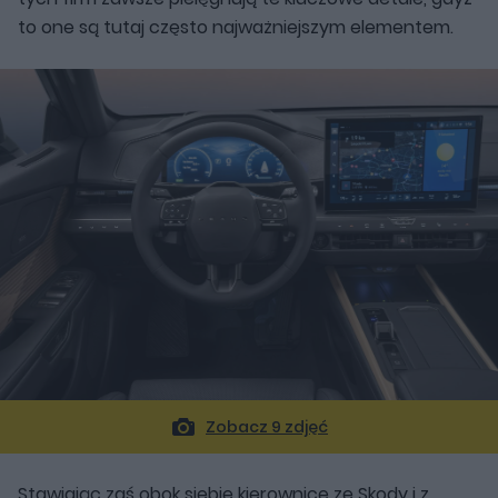
to one są tutaj często najważniejszym elementem.
Zobacz 9 zdjęć
Stawiając zaś obok siebie kierownicę ze Skody i z