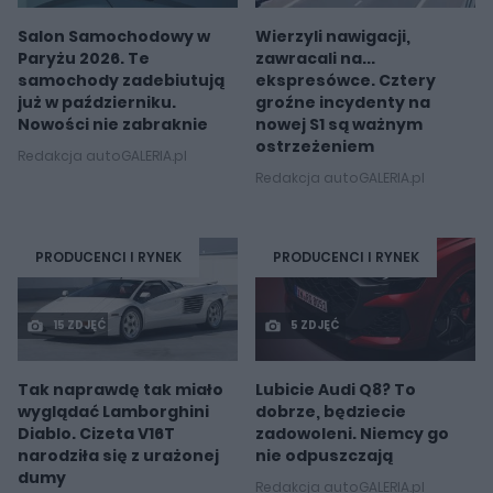
Salon Samochodowy w
Wierzyli nawigacji,
Paryżu 2026. Te
zawracali na...
samochody zadebiutują
ekspresówce. Cztery
już w październiku.
groźne incydenty na
Nowości nie zabraknie
nowej S1 są ważnym
ostrzeżeniem
Redakcja autoGALERIA.pl
Redakcja autoGALERIA.pl
PRODUCENCI I RYNEK
PRODUCENCI I RYNEK
15 ZDJĘĆ
5 ZDJĘĆ
Tak naprawdę tak miało
Lubicie Audi Q8? To
wyglądać Lamborghini
dobrze, będziecie
Diablo. Cizeta V16T
zadowoleni. Niemcy go
narodziła się z urażonej
nie odpuszczają
dumy
Redakcja autoGALERIA.pl