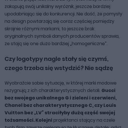
zakopują swój unikalny wyróżnik, jeszcze bardziej
upodabniając się do konkurencji. Nie dość, że pomysły
na design powtarzają się coraz częściej pomiędzy
skrajnie różnymi markami, to jeszcze brak
oryginalnych symboli danych producentów sprawia,
że stają się one dużo bardziej „homogeniczne”.
Czy logotypy nagle stały się czymś,
czego trzeba się wstydzić? Nie sądzę
Wyobraźcie sobie sytuację, w której marki modowe
rezygnują z ich charakterystycznych detali.
Gucci
bez swojego unikalnego G i zieleni i czerwieni,
Chanel bez charakterystycznego C, czy Louis
Vuitton bez „LV” straciłyby dużą część swojej
tożsamości. Kolejni
projektanci stający na czele
tych firm zawsze pielęgnują te kluczowe detale, gdyż