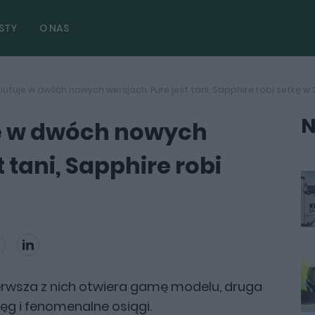
STY
O NAS
biutuje w dwóch nowych wersjach. Pure jest tani, Sapphire robi setkę w
N
je w dwóch nowych
 tani, Sapphire robi
ierwsza z nich otwiera gamę modelu, druga
ięg i fenomenalne osiągi.