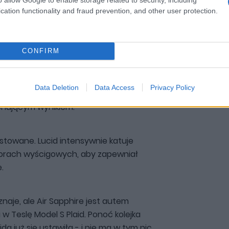
cation functionality and fraud prevention, and other user protection.
Zobacz 50 zdjęć
CONFIRM
00 km/h ma tutaj zajmować 2 sekundy
Data Deletion
Data Access
Privacy Policy
dy!). Prędkość maksymalna to z kolei 330
onującym wynikiem.
estowane. Lucid intensywnie katuje
orach wyścigowych, aby zapewniał
.
yznaje, ale Air Sapphire jest autem
 Teslę Model S Plaid. Ponoć kolejka
a już się ustawiła - i nie ma w tym nic