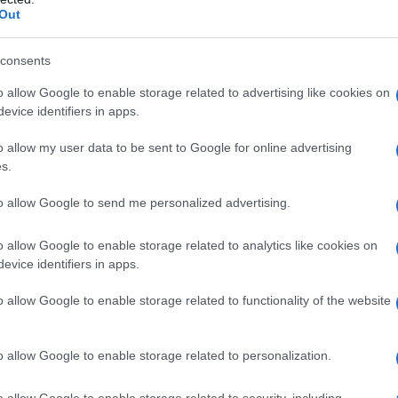
est skrajnym przeciwieństwem
Out
nad 1200 KM i rozpędza się do
consents
o allow Google to enable storage related to advertising like cookies on
evice identifiers in apps.
 wersja o nazwie Sapphire. Ta została
o allow my user data to be sent to Google for online advertising
onkursu elegancji w Pebble Beach,
s.
ono więcej szczegółów.
to allow Google to send me personalized advertising.
o allow Google to enable storage related to analytics like cookies on
evice identifiers in apps.
o allow Google to enable storage related to functionality of the website
o allow Google to enable storage related to personalization.
o allow Google to enable storage related to security, including