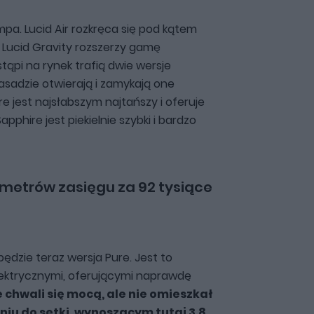
pa. Lucid Air rozkręca się pod kątem
 Lucid Gravity rozszerzy gamę
tąpi na rynek trafią dwie wersje
asadzie otwierają i zamykają one
e jest najsłabszym najtańszy i oferuje
pphire jest piekielnie szybki i bardzo
ilometrów zasięgu za 92 tysiące
ędzie teraz wersja Pure. Jest to
lektrycznymi, oferującymi naprawdę
e chwali się mocą, ale nie omieszkał
iu do setki, wynoszącym tutaj 3,8