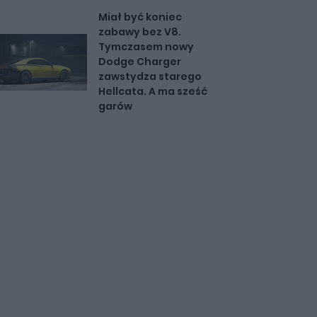
Miał być koniec
zabawy bez V8.
Tymczasem nowy
Dodge Charger
zawstydza starego
Hellcata. A ma sześć
garów