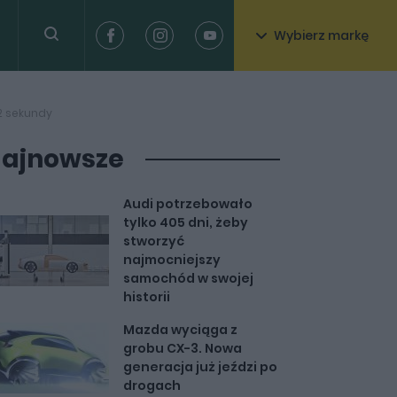
Wybierz markę
 2 sekundy
ajnowsze
Audi potrzebowało
tylko 405 dni, żeby
stworzyć
najmocniejszy
samochód w swojej
historii
Mazda wyciąga z
grobu CX-3. Nowa
generacja już jeździ po
drogach