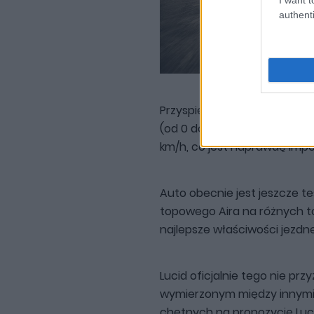
authenti
Przyspieszenie od zera do 1
(od 0 do 60 mil w 1,87 sekun
km/h, co jest naprawdę imp
Auto obecnie jest jeszcze t
topowego Aira na różnych t
najlepsze właściwości jezdne
Lucid oficjalnie tego nie prz
wymierzonym między innymi w
chętnych na propozycję Lucid