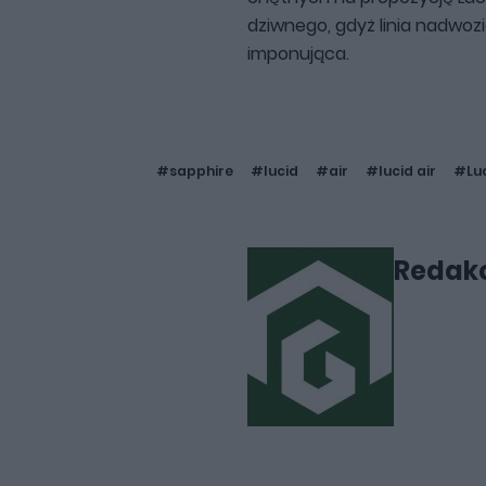
dziwnego, gdyż linia nadwoz
imponująca.
#sapphire
#lucid
#air
#lucid air
#Luc
Redakc