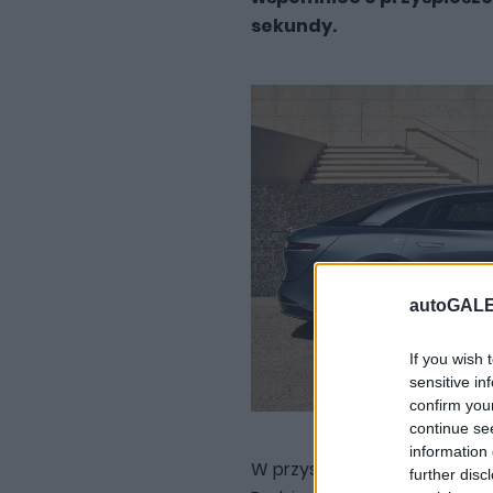
sekundy.
autoGALE
If you wish 
sensitive in
confirm you
continue se
information 
W przyszłym roku pojawi się
further disc