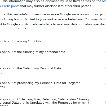
en silnik, co z pewnością wpłynie na
. This information may also be disclosed by us to third parties on the
IA
Participants
that may further disclose it to other third parties.
 to zaowocuje jeszcze większym
kosztować wyjściowo 87 000
 that this website/app uses one or more Google services and may gath
including but not limited to your visit or usage behaviour. You may click 
 to Google and its third-party tags to use your data for below specifi
ogle consent section.
y akumulator o pojemności 112 kWh,
brakło tutaj jednak możliwości bardzo
l Data Processing Opt Outs
dzie dużym ułatwieniem w długich
o opt-out of the Sharing of my personal data.
In
o opt-out of the Sale of my Personal Data.
ia się mniejszymi kołami oraz
In
eszklenia. W kabinie znajdziemy
ystemami wspierającymi jazdę
to opt-out of processing my Personal Data for Targeted
ing.
.
DreamDrive Pro
będzie zaś opcją dla
In
ntów.
o opt-out of Collection, Use, Retention, Sale, and/or Sharing
ersonal Data that Is Unrelated with the Purposes for which it
lected.