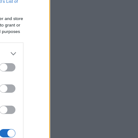
B’s List of
er and store
to grant or
ed purposes