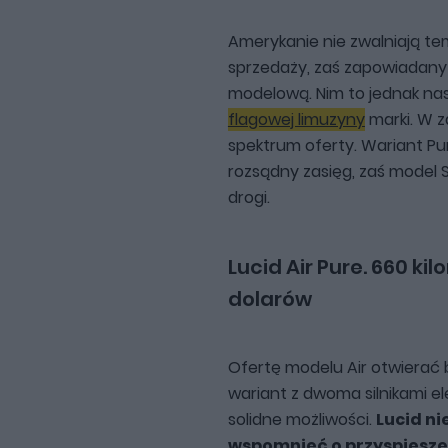
Amerykanie nie zwalniają tem
sprzedaży, zaś zapowiadany
modelową. Nim to jednak nas
flagowej limuzyny
marki. W z
spektrum oferty. Wariant Pur
rozsądny zasięg, zaś model Sa
drogi.
Lucid Air Pure. 660 k
dolarów
Ofertę modelu Air otwierać b
wariant z dwoma silnikami e
solidne możliwości.
Lucid ni
wspomnieć o przyspieszen