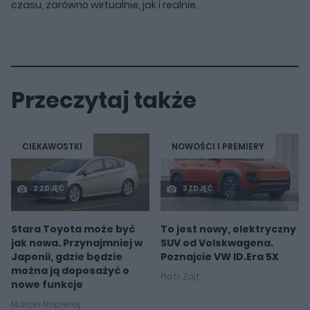
czasu, zarówno wirtualnie, jak i realnie.
Przeczytaj także
CIEKAWOSTKI
NOWOŚCI I PREMIERY
2 ZDJĘĆ
3 ZDJĘĆ
Stara Toyota może być
To jest nowy, elektryczny
jak nowa. Przynajmniej w
SUV od Volskwagena.
Japonii, gdzie będzie
Poznajcie VW ID.Era 5X
można ją doposażyć o
Piotr Zajt
nowe funkcje
Marcin Napieraj