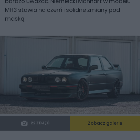
bardzo uważać. Niemiecki Manhart w modelu
MH3 stawia na czerń i solidne zmiany pod
maską.
Zobacz galerię
22 ZDJĘĆ