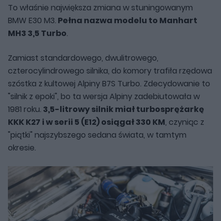
To właśnie największa zmiana w stuningowanym
BMW E30 M3.
Pełna nazwa modelu to Manhart
MH3 3,5 Turbo
.
Zamiast standardowego, dwulitrowego,
czterocylindrowego silnika, do komory trafiła rzędowa
szóstka z kultowej Alpiny B7S Turbo. Zdecydowanie to
"silnik z epoki", bo ta wersja Alpiny zadebiutowała w
1981 roku.
3,5-litrowy silnik miał turbosprężarkę
KKK K27 i w serii 5 (E12) osiągał 330 KM
, czyniąc z
"piątki" najszybszego sedana świata, w tamtym
okresie.