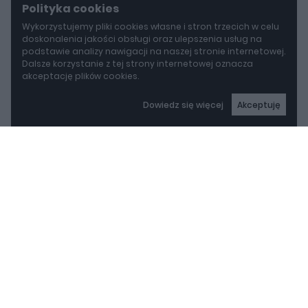
Polityka cookies
Wykorzystujemy pliki cookies własne i stron trzecich w celu
doskonalenia jakości obsługi oraz ulepszenia usług na
podstawie analizy nawigacji na naszej stronie internetowej.
Dalsze korzystanie z tej strony internetowej oznacza
akceptację plików cookies.
Dowiedz się więcej
Akceptuję
autoGALERIA
Mazda wyciąga z grobu CX-3. Nowa generacja już jeździ po drogach
Mazda wyciąga z grobu
CX-3. Nowa generacja
już jeździ po drogach
REKLAMA
Piotr Zajt