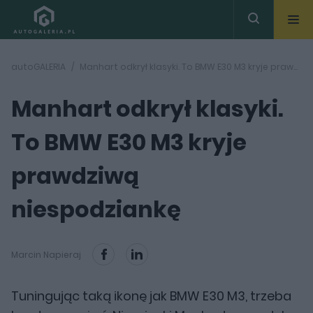
autoGALERIA
Manhart odkrył klasyki. To BMW E30 M3 kryje prawdziwą niespodziankę
Manhart odkrył klasyki.
To BMW E30 M3 kryje
prawdziwą
niespodziankę
Marcin Napieraj
Tuningując taką ikonę jak BMW E30 M3, trzeba