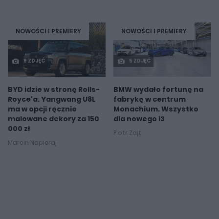
NOWOŚCI I PREMIERY
NOWOŚCI I PREMIERY
9 ZDJĘĆ
5 ZDJĘĆ
BYD idzie w stronę Rolls-
BMW wydało fortunę na
Royce'a. Yangwang U8L
fabrykę w centrum
ma w opcji ręcznie
Monachium. Wszystko
malowane dekory za 150
dla nowego i3
000 zł
Piotr Zajt
Marcin Napieraj