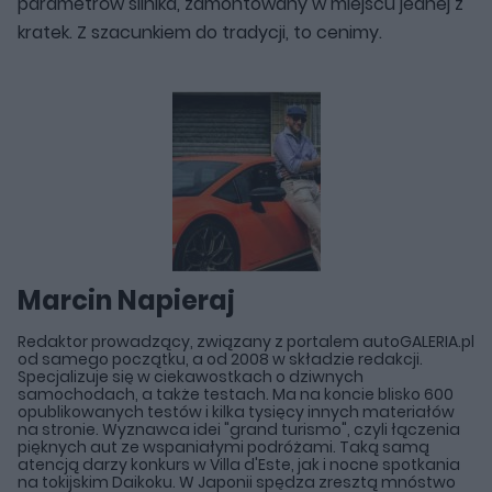
parametrów silnika, zamontowany w miejscu jednej z
kratek. Z szacunkiem do tradycji, to cenimy.
Marcin Napieraj
Redaktor prowadzący, związany z portalem autoGALERIA.pl
od samego początku, a od 2008 w składzie redakcji.
Specjalizuje się w ciekawostkach o dziwnych
samochodach, a także testach. Ma na koncie blisko 600
opublikowanych testów i kilka tysięcy innych materiałów
na stronie. Wyznawca idei "grand turismo", czyli łączenia
pięknych aut ze wspaniałymi podróżami. Taką samą
atencją darzy konkurs w Villa d'Este, jak i nocne spotkania
na tokijskim Daikoku. W Japonii spędza zresztą mnóstwo