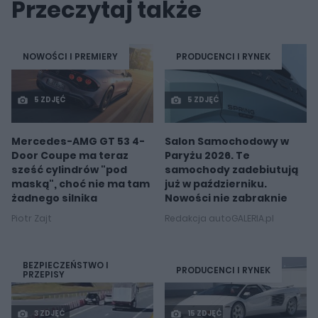
Przeczytaj także
NOWOŚCI I PREMIERY
PRODUCENCI I RYNEK
5 ZDJĘĆ
5 ZDJĘĆ
Mercedes-AMG GT 53 4-
Salon Samochodowy w
Door Coupe ma teraz
Paryżu 2026. Te
sześć cylindrów "pod
samochody zadebiutują
maską", choć nie ma tam
już w październiku.
żadnego silnika
Nowości nie zabraknie
Piotr Zajt
Redakcja autoGALERIA.pl
BEZPIECZEŃSTWO I
PRODUCENCI I RYNEK
PRZEPISY
3 ZDJĘĆ
15 ZDJĘĆ