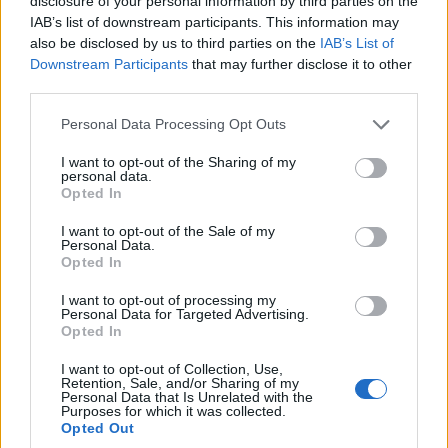
disclosure of your personal information by third parties on the
IAB’s list of downstream participants. This information may
also be disclosed by us to third parties on the
IAB’s List of
Downstream Participants
that may further disclose it to other
third parties.
Please note that this website/app uses one or more Google
Personal Data Processing Opt Outs
services and may gather and store information including but
not limited to your visit or usage behaviour. You may click to
I want to opt-out of the Sharing of my
personal data.
grant or deny consent to Google and its third-party tags to
Opted In
use your data for below specified purposes in below Google
consent section.
I want to opt-out of the Sale of my
Personal Data.
Opted In
I want to opt-out of processing my
Personal Data for Targeted Advertising.
Opted In
I want to opt-out of Collection, Use,
Retention, Sale, and/or Sharing of my
Personal Data that Is Unrelated with the
Purposes for which it was collected.
Opted Out