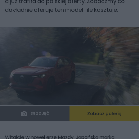
a już trafiła do polskiej oferty. Zobaczmy co
dokładnie oferuje ten model i ile kosztuje.
Zobacz galerię
39 ZDJĘĆ
Witajcie w nowej erze Mazdy. Japońska marka