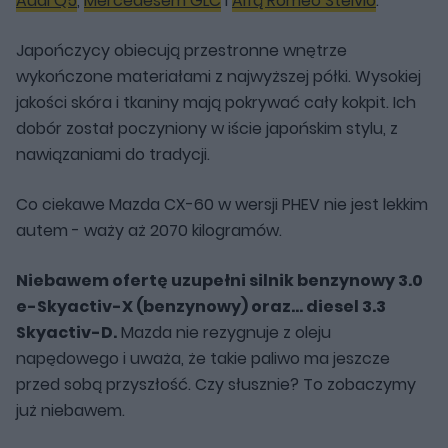
Audi Q5
,
Mercedesem GLC
i
Alfą Romeo Stelvio
.
Japończycy obiecują przestronne wnętrze
wykończone materiałami z najwyższej półki. Wysokiej
jakości skóra i tkaniny mają pokrywać cały kokpit. Ich
dobór został poczyniony w iście japońskim stylu, z
nawiązaniami do tradycji.
Co ciekawe Mazda CX-60 w wersji PHEV nie jest lekkim
autem - waży aż 2070 kilogramów.
Niebawem ofertę uzupełni silnik benzynowy 3.0
e-Skyactiv-X (benzynowy) oraz... diesel 3.3
Skyactiv-D.
Mazda nie rezygnuje z oleju
napędowego i uważa, że takie paliwo ma jeszcze
przed sobą przyszłość. Czy słusznie? To zobaczymy
już niebawem.