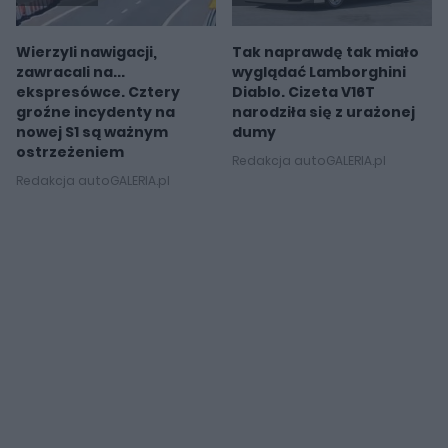
Wierzyli nawigacji,
Tak naprawdę tak miało
zawracali na...
wyglądać Lamborghini
ekspresówce. Cztery
Diablo. Cizeta V16T
groźne incydenty na
narodziła się z urażonej
nowej S1 są ważnym
dumy
ostrzeżeniem
Redakcja autoGALERIA.pl
Redakcja autoGALERIA.pl