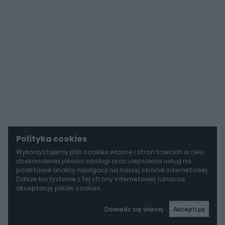
Polityka cookies
Wykorzystujemy pliki cookies własne i stron trzecich w celu
doskonalenia jakości obsługi oraz ulepszenia usług na
podstawie analizy nawigacji na naszej stronie internetowej.
Dalsze korzystanie z tej strony internetowej oznacza
akceptację plików cookies.
Dowiedz się więcej
Akceptuję
autoGALERIA
Tak naprawdę tak miało wyglądać Lamborghini Diablo. Cizeta V16T narodziła się z urażonej dumy