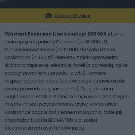
Zobacz 39 zdjęć
Wariant Exclusive Line kosztuje 239 900 zł
, a na
liście opcji ma pakiety Comfort (za 13 500 zł),
Convenience&Sound (za 12 900 złotych) i Driver
Assistance (7 900 zł). Pierwszy z nich wprowadza
skórzaną tapicerkę, elektrykę foteli (z pamięcią, także
z podgrzewaniem z przodu i z tyłu) i kamerę
rozpoznającą kierowcę (dostosowuje ustawienia do
osoby prowadzącej samochód). Drugi dorzuca
nagłośnienie BOSE z 12 głośnikami, kamerę 360 stopni i
między innymi przyciemniane szyby. Pakiet Driver
Assistance dodaje zaś cenne rozwiązania, takie jak
chociażby światła LED MATRIX z przodu i
elektronicznych asystentów jazdy.