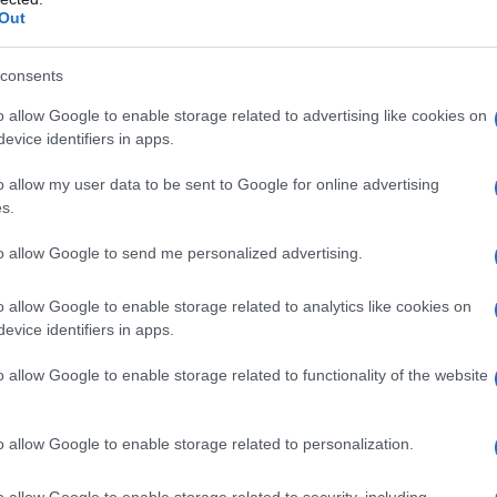
ł za 257 samochodów z puli MG). A ten
Out
ć na rynku, przyciągając do salonów
sovera z pogranicza segmentu B i C.
consents
o allow Google to enable storage related to advertising like cookies on
gę na jedną liczbę: chodzi o auta
evice identifiers in apps.
widualnych.
Aż 367 osób, ponad
o allow my user data to be sent to Google for online advertising
na firmę.
Tym samym ten model wybija
s.
egorii.
to allow Google to send me personalized advertising.
dium ma Jaecoo i Omoda
o allow Google to enable storage related to analytics like cookies on
evice identifiers in apps.
e i dwóch markach. Jaecoo 7 osiągnęło
o allow Google to enable storage related to functionality of the website
t, a Omoda 5 281 aut. Lada chwila
o wersję PHEV
, a w tym roku w gamie
o allow Google to enable storage related to personalization.
le. To samo tyczy się Omody - tutaj
wości.
o allow Google to enable storage related to security, including