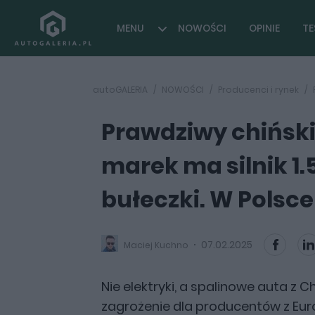
MENU
NOWOŚCI
OPINIE
TE
autoGALERIA
NOWOŚCI
Producenci i rynek
Prawdziwy chiński
marek ma silnik 1.5
bułeczki. W Polsce
07.02.2025
Maciej Kuchno
Nie elektryki, a spalinowe auta z 
zagrożenie dla producentów z Eu