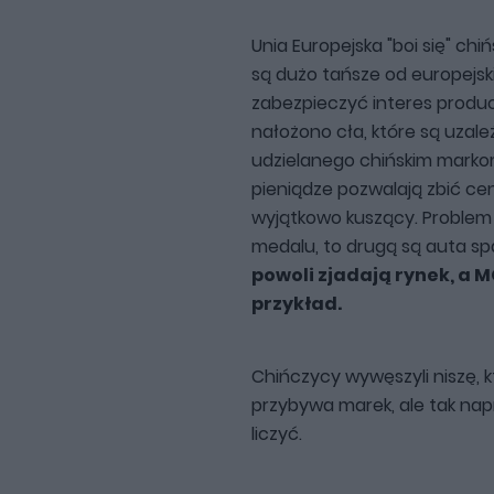
Unia Europejska "boi się" c
są dużo tańsze od europejs
zabezpieczyć interes prod
nałożono cła, które są uzal
udzielanego chińskim markom
pieniądze pozwalają zbić cen
wyjątkowo kuszący. Problem w
medalu, to drugą są auta sp
powoli zjadają rynek, a M
przykład.
Chińczycy wywęszyli niszę, kt
przybywa marek, ale tak nap
liczyć.