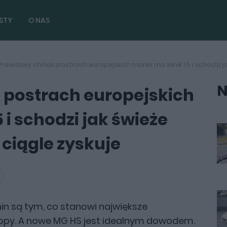
STY
O NAS
Prawdziwy chiński postrach europejskich marek ma silnik 1.5 i schodzi ja
N
 postrach europejskich
 i schodzi jak świeże
 ciągle zyskuje
Chin są tym, co stanowi największe
ropy. A nowe MG HS jest idealnym dowodem.