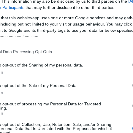
. This information may also be disclosed by us to third parties on the
IA
Participants
that may further disclose it to other third parties.
 that this website/app uses one or more Google services and may gath
including but not limited to your visit or usage behaviour. You may click 
 to Google and its third-party tags to use your data for below specifi
ogle consent section.
l Data Processing Opt Outs
o opt-out of the Sharing of my personal data.
In
o opt-out of the Sale of my Personal Data.
Zobacz 18 zdjęć
In
to opt-out of processing my Personal Data for Targeted
ing.
In
niu rządzi MG HS (644 samochody w
o opt-out of Collection, Use, Retention, Sale, and/or Sharing
aczną się pierwsze duże dostawy nowego
ersonal Data that Is Unrelated with the Purposes for which it
lected.