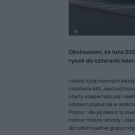
Obstawiam, że lata 2
rynek do czterech lider
I widzę tutaj mocnych kan
czołówce MG, Jaecoo/Omodę 
oferty kolejne hybrydy i ele
zdaniem pojawi się w okolicac
Polsce - ale jej debiut to kw
marce-matce Omody i Jaecoo
skrzydłami jednej grupy mo