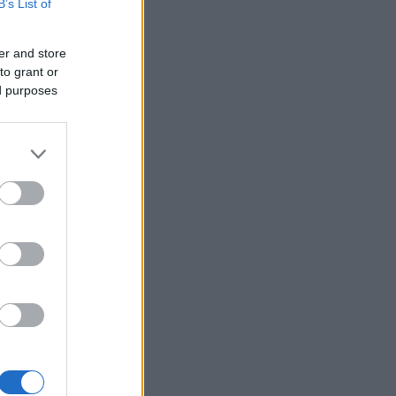
B’s List of
er and store
to grant or
ed purposes