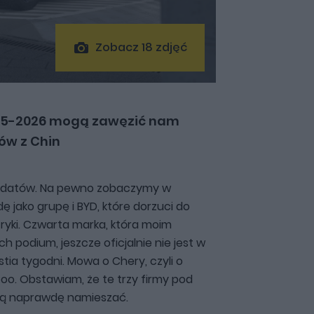
Zobacz 18 zdjęć
025-2026 mogą zawęzić nam
ów z Chin
dydatów. Na pewno zobaczymy w
jako grupę i BYD, które dorzuci do
ktryki. Czwarta marka, która moim
h podium, jeszcze oficjalnie nie jest w
estia tygodni. Mowa o Chery, czyli o
. Obstawiam, że te trzy firmy pod
gą naprawdę namieszać.