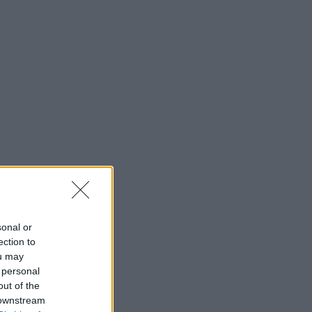
sonal or
ection to
ou may
 personal
out of the
 downstream