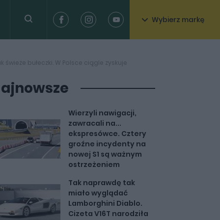
Wybierz markę
k świeże bułeczki. W Polsce ciągle zyskuje
ajnowsze
Wierzyli nawigacji,
zawracali na...
ekspresówce. Cztery
groźne incydenty na
nowej S1 są ważnym
ostrzeżeniem
Tak naprawdę tak
miało wyglądać
Lamborghini Diablo.
Cizeta V16T narodziła