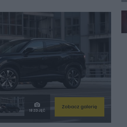
Zobacz galerię
18 ZDJĘĆ