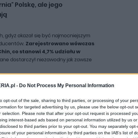
nia" Polskę, ale jego
ują
h, gdyż okazał się być najmocniejszym
oducentów.
Zarejestrowano wówczas
in, co stanowi 4,7% udziału w
ane dostarczył niezawodny jak zawsze
RIA.pl -
Do Not Process My Personal Information
iczba sprzedanych aut z podziałem na
żyło się do 1000 egzemplarzy (985),
to opt-out of the sale, sharing to third parties, or processing of your per
asyfikacji.
Wiadomo - przed nami cały
formation for targeted advertising by us, please use the below opt-out s
wać, że pierwsza 15 jest dla nich na
r selection. Please note that after your opt-out request is processed y
eing interest-based ads based on personal information utilized by us or
disclosed to third parties prior to your opt-out. You may separately opt-
losure of your personal information by third parties on the IAB’s list of