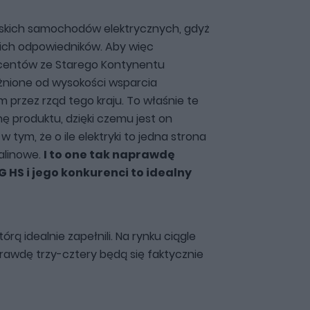
hińskich samochodów elektrycznych, gdyż
kich odpowiedników. Aby więc
ucentów ze Starego Kontynentu
eżnione od wysokości wsparcia
 przez rząd tego kraju. To właśnie te
ę produktu, dzięki czemu jest on
 tym, że o ile elektryki to jedna strona
alinowe.
I to one tak naprawdę
G HS i jego konkurenci to idealny
órą idealnie zapełnili. Na rynku ciągle
rawdę trzy-cztery będą się faktycznie