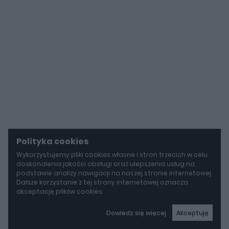
Polityka cookies
Wykorzystujemy pliki cookies własne i stron trzecich w celu
doskonalenia jakości obsługi oraz ulepszenia usług na
podstawie analizy nawigacji na naszej stronie internetowej.
Dalsze korzystanie z tej strony internetowej oznacza
akceptację plików cookies.
Dowiedz się więcej
Akceptuję
autoGALERIA
Tak naprawdę tak miało wyglądać Lamborghini Diablo. Cizeta V16T narodziła się z urażonej dumy