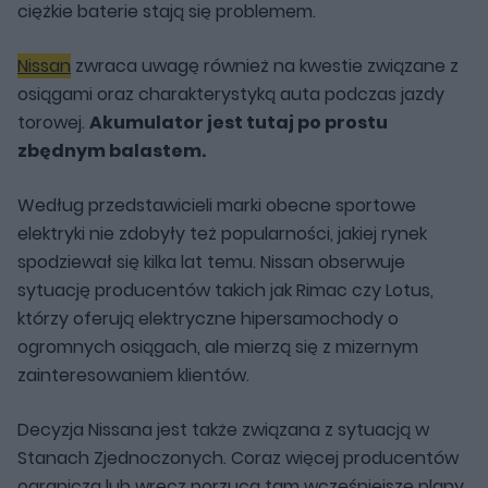
ciężkie baterie stają się problemem.
Nissan
zwraca uwagę również na kwestie związane z
osiągami oraz charakterystyką auta podczas jazdy
torowej.
Akumulator jest tutaj po prostu
zbędnym balastem.
Według przedstawicieli marki obecne sportowe
elektryki nie zdobyły też popularności, jakiej rynek
spodziewał się kilka lat temu. Nissan obserwuje
sytuację producentów takich jak
Rimac
czy
Lotus
,
którzy oferują elektryczne hipersamochody o
ogromnych osiągach, ale mierzą się z mizernym
zainteresowaniem klientów.
Decyzja Nissana jest także związana z sytuacją w
Stanach Zjednoczonych. Coraz więcej producentów
ogranicza lub wręcz porzuca tam wcześniejsze plany