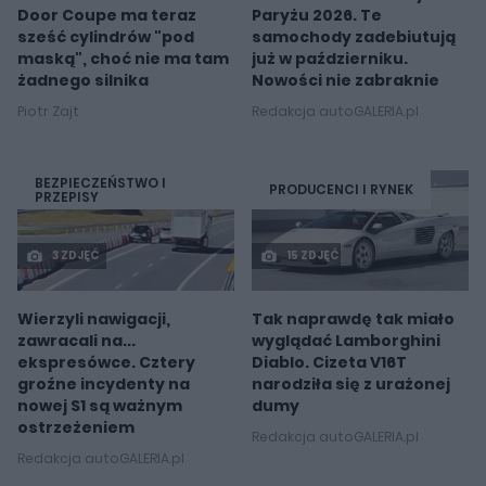
Door Coupe ma teraz
Paryżu 2026. Te
sześć cylindrów "pod
samochody zadebiutują
maską", choć nie ma tam
już w październiku.
żadnego silnika
Nowości nie zabraknie
Piotr Zajt
Redakcja autoGALERIA.pl
BEZPIECZEŃSTWO I
PRODUCENCI I RYNEK
PRZEPISY
3 ZDJĘĆ
15 ZDJĘĆ
Wierzyli nawigacji,
Tak naprawdę tak miało
zawracali na...
wyglądać Lamborghini
ekspresówce. Cztery
Diablo. Cizeta V16T
groźne incydenty na
narodziła się z urażonej
nowej S1 są ważnym
dumy
ostrzeżeniem
Redakcja autoGALERIA.pl
Redakcja autoGALERIA.pl