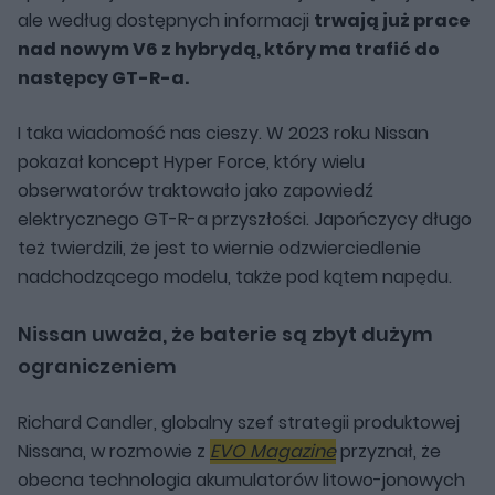
ale według dostępnych informacji
trwają już prace
nad nowym V6 z hybrydą, który ma trafić do
następcy GT-R-a.
I taka wiadomość nas cieszy. W 2023 roku Nissan
pokazał koncept Hyper Force, który wielu
obserwatorów traktowało jako zapowiedź
elektrycznego GT-R-a przyszłości. Japończycy długo
też twierdzili, że jest to wiernie odzwierciedlenie
nadchodzącego modelu, także pod kątem napędu.
Nissan uważa, że baterie są zbyt dużym
ograniczeniem
Richard Candler, globalny szef strategii produktowej
Nissana, w rozmowie z
EVO Magazine
przyznał, że
obecna technologia akumulatorów litowo-jonowych