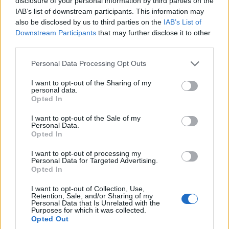
disclosure of your personal information by third parties on the
IAB’s list of downstream participants. This information may
also be disclosed by us to third parties on the
IAB’s List of
Downstream Participants
that may further disclose it to other
third parties.
Please note that this website/app uses one or more Google
Personal Data Processing Opt Outs
services and may gather and store information including but
not limited to your visit or usage behaviour. You may click to
I want to opt-out of the Sharing of my
personal data.
grant or deny consent to Google and its third-party tags to
Opted In
use your data for below specified purposes in below Google
consent section.
I want to opt-out of the Sale of my
Personal Data.
Opted In
I want to opt-out of processing my
Personal Data for Targeted Advertising.
Opted In
I want to opt-out of Collection, Use,
Retention, Sale, and/or Sharing of my
Personal Data that Is Unrelated with the
Purposes for which it was collected.
Opted Out