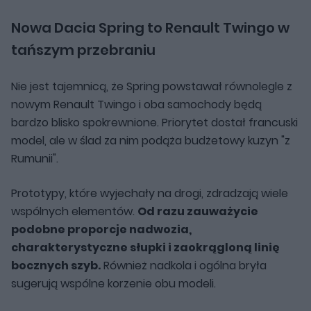
Nowa Dacia Spring to Renault Twingo w
tańszym przebraniu
Nie jest tajemnicą, że Spring powstawał równolegle z
nowym Renault Twingo i oba samochody będą
bardzo blisko spokrewnione. Priorytet dostał francuski
model, ale w ślad za nim podąża budżetowy kuzyn "z
Rumunii".
Prototypy, które wyjechały na drogi, zdradzają wiele
wspólnych elementów.
Od razu zauważycie
podobne proporcje nadwozia,
charakterystyczne słupki i zaokrągloną linię
bocznych szyb.
Również nadkola i ogólna bryła
sugerują wspólne korzenie obu modeli.