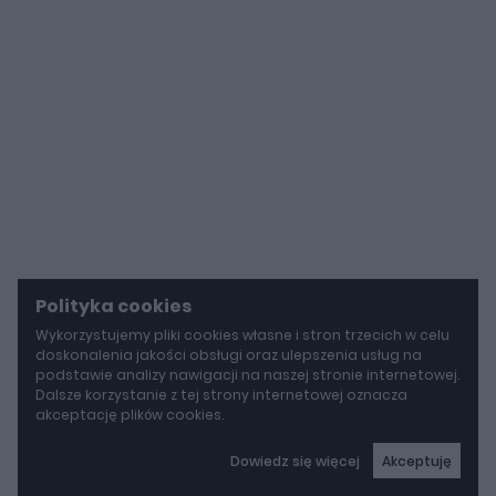
Polityka cookies
Wykorzystujemy pliki cookies własne i stron trzecich w celu
doskonalenia jakości obsługi oraz ulepszenia usług na
podstawie analizy nawigacji na naszej stronie internetowej.
Dalsze korzystanie z tej strony internetowej oznacza
akceptację plików cookies.
Dowiedz się więcej
Akceptuję
autoGALERIA
Mazda wyciąga z grobu CX-3. Nowa generacja już jeździ po drogach