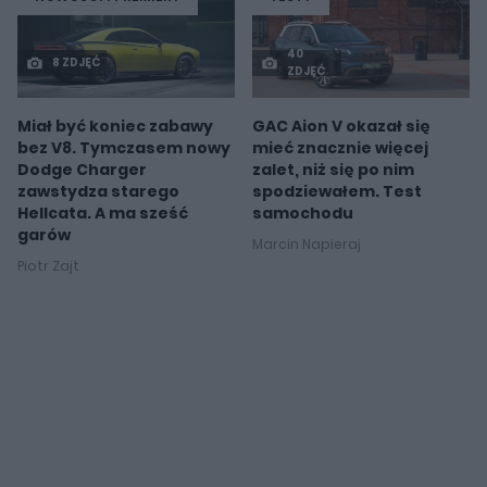
40
8 ZDJĘĆ
ZDJĘĆ
Miał być koniec zabawy
GAC Aion V okazał się
bez V8. Tymczasem nowy
mieć znacznie więcej
Dodge Charger
zalet, niż się po nim
zawstydza starego
spodziewałem. Test
Hellcata. A ma sześć
samochodu
garów
Marcin Napieraj
Piotr Zajt