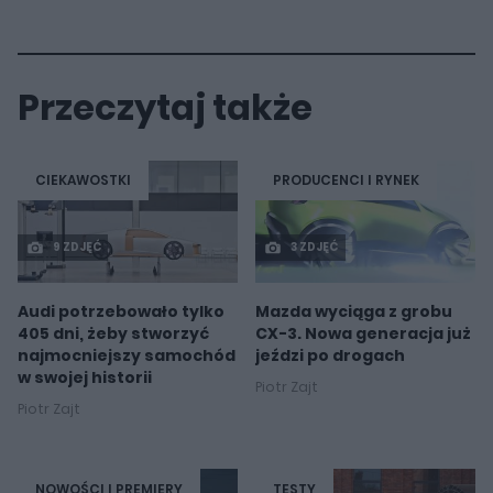
Przeczytaj także
CIEKAWOSTKI
PRODUCENCI I RYNEK
9 ZDJĘĆ
3 ZDJĘĆ
Audi potrzebowało tylko
Mazda wyciąga z grobu
405 dni, żeby stworzyć
CX-3. Nowa generacja już
najmocniejszy samochód
jeździ po drogach
w swojej historii
Piotr Zajt
Piotr Zajt
NOWOŚCI I PREMIERY
TESTY