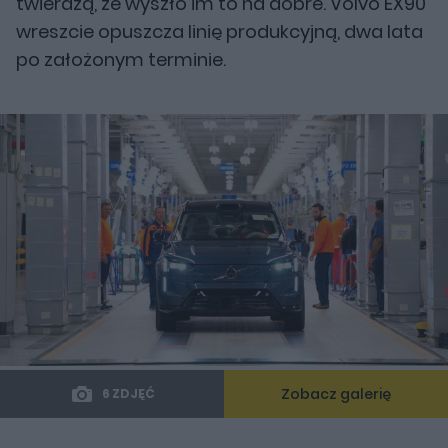
twierdzą, że wyszło im to na dobre. Volvo EX90
wreszcie opuszcza linię produkcyjną, dwa lata
po założonym terminie.
Zobacz galerię
6 ZDJĘĆ