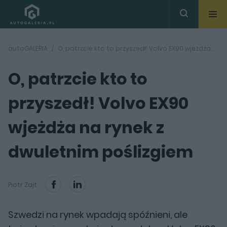
autoGALERIA
O, patrzcie kto to przyszedł! Volvo EX90 wjeżdża na rynek z dwuletnim poślizgiem
O, patrzcie kto to
przyszedł! Volvo EX90
wjeżdża na rynek z
dwuletnim poślizgiem
Piotr Zajt
Szwedzi na rynek wpadają spóźnieni, ale