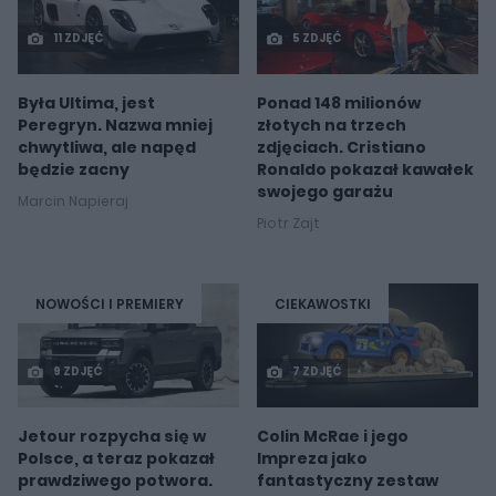
11 ZDJĘĆ
5 ZDJĘĆ
Była Ultima, jest
Ponad 148 milionów
Peregryn. Nazwa mniej
złotych na trzech
chwytliwa, ale napęd
zdjęciach. Cristiano
będzie zacny
Ronaldo pokazał kawałek
swojego garażu
Marcin Napieraj
Piotr Zajt
NOWOŚCI I PREMIERY
CIEKAWOSTKI
9 ZDJĘĆ
7 ZDJĘĆ
Jetour rozpycha się w
Colin McRae i jego
Polsce, a teraz pokazał
Impreza jako
prawdziwego potwora.
fantastyczny zestaw