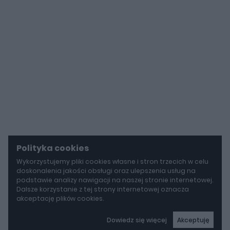
Polityka cookies
Wykorzystujemy pliki cookies własne i stron trzecich w celu
doskonalenia jakości obsługi oraz ulepszenia usług na
podstawie analizy nawigacji na naszej stronie internetowej.
Dalsze korzystanie z tej strony internetowej oznacza
akceptację plików cookies.
Dowiedz się więcej
Akceptuję