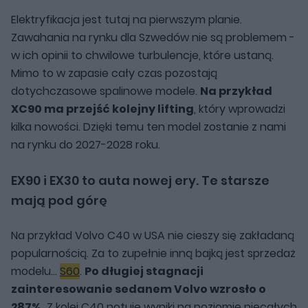
Elektryfikacja jest tutaj na pierwszym planie.
Zawahania na rynku dla Szwedów nie są problemem -
w ich opinii to chwilowe turbulencje, które ustaną.
Mimo to w zapasie cały czas pozostają
dotychczasowe spalinowe modele.
Na przykład
XC90 ma przejść kolejny lifting
, który wprowadzi
kilka nowości. Dzięki temu ten model zostanie z nami
na rynku do 2027-2028 roku.
EX90 i EX30 to auta nowej ery. Te starsze
mają pod górę
Na przykład Volvo C40 w USA nie cieszy się zakładaną
popularnością. Za to zupełnie inną bajką jest sprzedaż
modelu...
S60
.
Po długiej stagnacji
zainteresowanie sedanem Volvo wzrosło o
287%.
Z kolei C40 notuje wyniki na poziomie niecałych