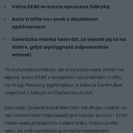
Volvo EX90 wreszcie opuszcza fabrykę
Auto trafiło na rynek z dwuletnim
opóźnieniem
Szwedzka marka twierdzi, że wyszło jej to na
dobre, gdyż wyciągnęła odpowiednie
wnioski
To była bolesna lekcja, ale przyniosła wiele zmian na
lepsze. Volvo EX90 z dwuletnim opóźnieniem trafiło
na drogi. Pierwszy egzemplarz, w kolorze Denim Blue,
wyjechał z fabryki w Charleston w USA.
Dlaczego Szwedzi kazali klientom tak długo czekać na
ten samochód? Odpowiedź jest bardzo prosta - EX90
miało wiele problemów z elektroniką. Volvo uznało
więc, że woli rozwiązać je przed przekazaniem