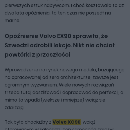
pierwszych sztuk nabywcom. I choć kosztowało to aż
dwa lata opóźnienia, to ten czas nie poszedł na
marne.
Opóźnienie Volvo EX90 sprawiło, że
Szwedzi odrobili lekcje. Nikt nie chciał
powtórki z przeszłości
Wprowadzenie na rynek nowego modelu, bazującego
na opracowanej od zera architekturze, zawsze jest
ogromnym wyzwaniem. Wiele nowych rozwiązań
trzeba tutaj doszlifować i dopracować do perfekcji, a
mimo to wpadki (większe i mniejsze) wciąż się
zdarzają.
Tak było chociażby z
Volvo XC90
, wciąż
oferowanym w salonach. Ten samochód zaliczył