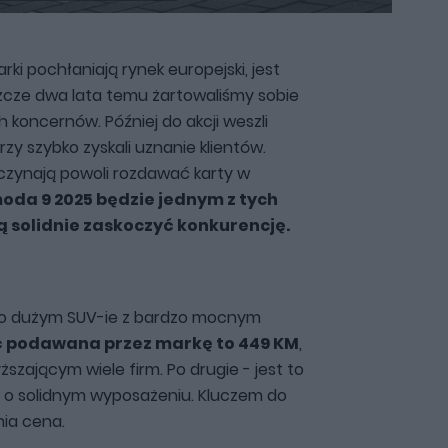
ki pochłaniają rynek europejski, jest
cze dwa lata temu żartowaliśmy sobie
 koncernów. Później do akcji weszli
y szybko zyskali uznanie klientów.
aczynają powoli rozdawać karty w
oda 9 2025 będzie jednym z tych
solidnie zaskoczyć konkurencję.
 o dużym SUV-ie z bardzo mocnym
ć podawana przez markę to 449 KM
,
ższającym wiele firm. Po drugie - jest to
 i o solidnym wyposażeniu. Kluczem do
ia cena.