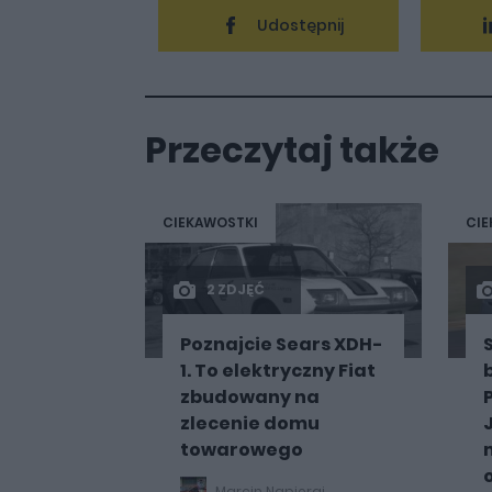
Udostępnij
Przeczytaj także
CIEKAWOSTKI
CIE
2 ZDJĘĆ
Poznajcie Sears XDH-
1. To elektryczny Fiat
zbudowany na
zlecenie domu
towarowego
Marcin Napieraj