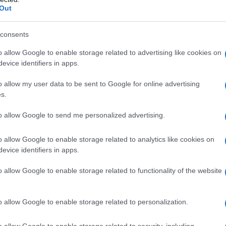
Out
baterią o pojemności 34,46 kWh. Łączna
 zasięg na prądzie wynosi do 150
bre: setka pojawia się na zegarach w 4,9
consents
o allow Google to enable storage related to advertising like cookies on
evice identifiers in apps.
letne - od dobrego nagłośnienia, przez
o allow my user data to be sent to Google for online advertising
otele, aż po szklany dach, którego
s.
kwadratowego.
to allow Google to send me personalized advertising.
o allow Google to enable storage related to analytics like cookies on
025?
evice identifiers in apps.
o allow Google to enable storage related to functionality of the website
est znana, ale polska premiera to
 lub nawet dni. W
Wielkiej Brytanii
ten
ntów, co w przeliczeniu na złotówki
o allow Google to enable storage related to personalization.
00 złotych. Nie będzie to więc
o allow Google to enable storage related to security, including