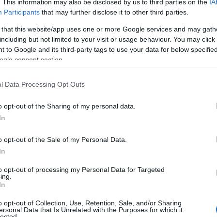
. This information may also be disclosed by us to third parties on the
IA
Participants
that may further disclose it to other third parties.
 that this website/app uses one or more Google services and may gath
including but not limited to your visit or usage behaviour. You may click 
 to Google and its third-party tags to use your data for below specifi
ogle consent section.
l Data Processing Opt Outs
o opt-out of the Sharing of my personal data.
Zobacz 27 zdjęć
In
o opt-out of the Sale of my Personal Data.
In
ą Omody 9 2025?
to opt-out of processing my Personal Data for Targeted
ing.
In
tka 1.5 T-GDI, która współpracuje z
o opt-out of Collection, Use, Retention, Sale, and/or Sharing
ersonal Data that Is Unrelated with the Purposes for which it
stem
. W tym aucie postawiono na
lected.