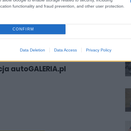
j strony aspiracje są tutaj wysokie.
cation functionality and fraud prevention, and other user protection.
CONFIRM
S
#Omoda 9 cena
#Omoda 9 2026
N
Omoda 9 informacje
#Omoda 9 dane techniczne
Data Deletion
Data Access
Privacy Policy
ja autoGALERIA.pl