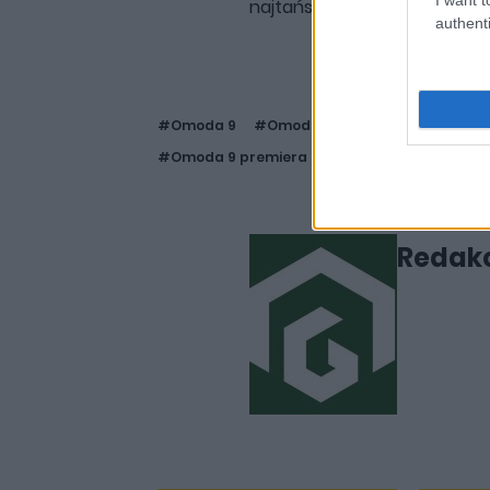
najtańszy model, ale z drugie
authenti
#Omoda 9
#Omoda 9 2025
#Omoda 9 SH
#Omoda 9 premiera
#Omoda 9 zdjęcia
#
Redakc