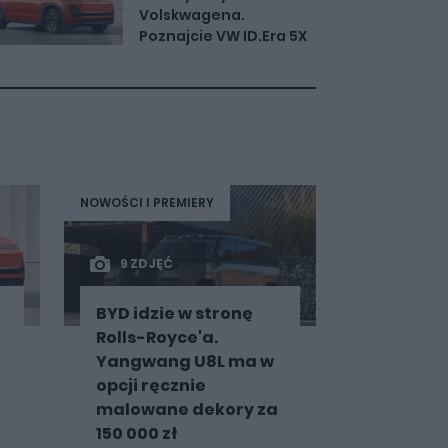
Volskwagena.
Poznajcie VW ID.Era 5X
NOWOŚCI I PREMIERY
9 ZDJĘĆ
BYD idzie w stronę
Rolls-Royce'a.
Yangwang U8L ma w
opcji ręcznie
malowane dekory za
150 000 zł