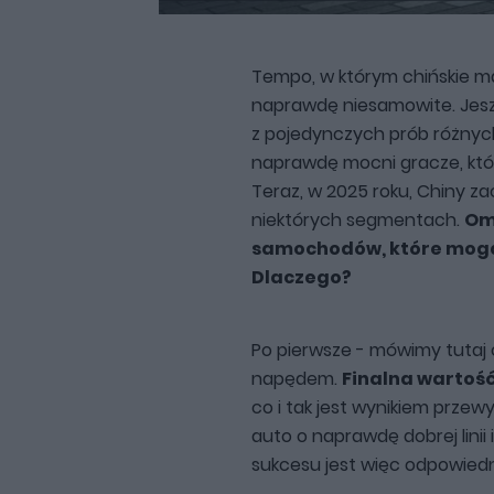
Tempo, w którym chińskie mar
naprawdę niesamowite. Jesz
z pojedynczych prób różnych
naprawdę mocni gracze, którz
Teraz, w 2025 roku, Chiny z
niektórych segmentach.
Om
samochodów, które mogą 
Dlaczego?
Po pierwsze - mówimy tutaj
napędem.
Finalna wartoś
co i tak jest wynikiem przewy
auto o naprawdę dobrej linii
sukcesu jest więc odpowiedn