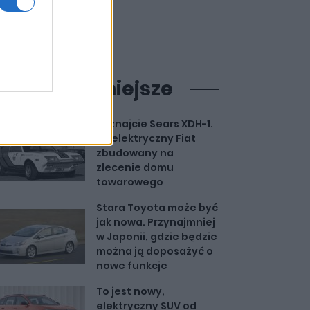
ajpopularniejsze
Poznajcie Sears XDH-1.
To elektryczny Fiat
zbudowany na
zlecenie domu
towarowego
Stara Toyota może być
jak nowa. Przynajmniej
w Japonii, gdzie będzie
można ją doposażyć o
nowe funkcje
To jest nowy,
elektryczny SUV od