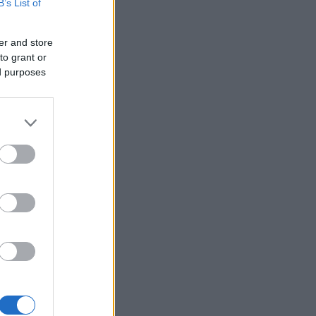
B’s List of
er and store
to grant or
ed purposes