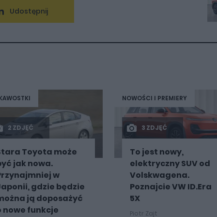
Udostępnij
KAWOSTKI
NOWOŚCI I PREMIERY
2 ZDJĘĆ
3 ZDJĘĆ
Stara Toyota może
To jest nowy,
być jak nowa.
elektryczny SUV od
Przynajmniej w
Volskwagena.
Japonii, gdzie będzie
Poznajcie VW ID.Era
można ją doposażyć
5X
o nowe funkcje
Piotr Zajt