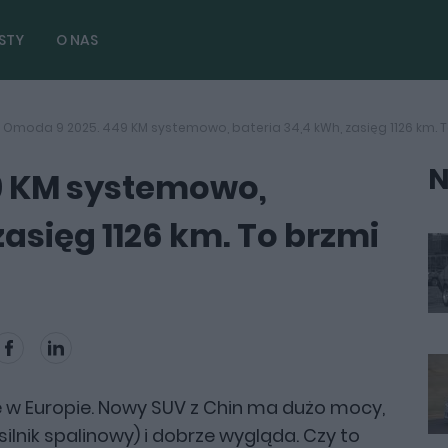
STY
O NAS
Omoda 9 2025. 449 KM systemowo, bateria 34,4 kWh, zasięg 1126 km. 
N
9 KM systemowo,
zasięg 1126 km. To brzmi
e w Europie. Nowy SUV z Chin ma dużo mocy,
 silnik spalinowy) i dobrze wygląda. Czy to