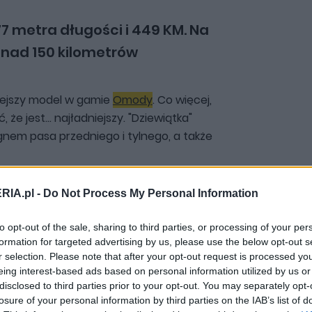
 metra długości i 449 KM. Na
onad 150 kilometrów
niejszy model w gamie
Omody
. Co więcej,
że jest... najładniejszy. "Dziewiątka"
gnem pasa przedniego i tylnego, a także
RIA.pl -
Do Not Process My Personal Information
nież nie rozczarowuje. Widać, że
nanych z innych aut grupy (zegary,
to opt-out of the sale, sharing to third parties, or processing of your per
 jest tutaj kilka ładnych wstawek i
formation for targeted advertising by us, please use the below opt-out s
brze się prezentują. Jakby więc nie
r selection. Please note that after your opt-out request is processed y
unek rozwoju dla tej marki.
eing interest-based ads based on personal information utilized by us or
disclosed to third parties prior to your opt-out. You may separately opt-
losure of your personal information by third parties on the IAB’s list of