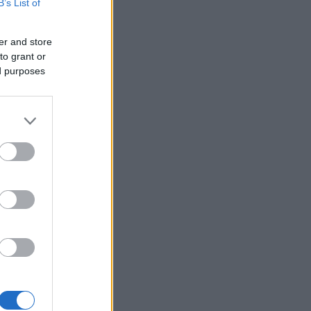
B’s List of
er and store
to grant or
ed purposes