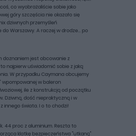
 coś, co wyobrażaliście sobie jako
ej góry szczęścia nie okazało się
mix dziwnych przemyśleń
do Warszawy. A raczej w drodze... po
m doznaniem jest obcowanie z
 najpierw uświadomić sobie z jaką
enia. W przypadku Caymana obcujemy
cy" wpompowanej w baleron
oziowej, ile z konstrukcją od początku
. Dziwną, dość niepraktyczną i w
 innego świata. I o to chodzi!
 44 proc z aluminium. Reszta to
orząca klatkę bezpieczeństwa "utkaną"