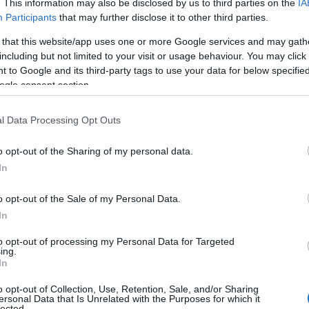
anym od myśli. Jeszcze tylko parę
. This information may also be disclosed by us to third parties on the
IA
Participants
that may further disclose it to other third parties.
 that this website/app uses one or more Google services and may gath
including but not limited to your visit or usage behaviour. You may click 
otkania, na ursynowskim parkingu
 to Google and its third-party tags to use your data for below specifi
ego przerażenia. Warunki
ogle consent section.
 minuty na minutę coraz gorsze. Mała
ty deszcz podszyty burzowym wiatrem.
l Data Processing Opt Outs
rżącą ręką przejmuję od kolegi klucz do
o opt-out of the Sharing of my personal data.
dziku). Obaj wiemy, że aura nie sprzyja
In
ym silnikiem, zdolnej przyspieszać od 0
ijać maksymalnie 281 km/h. Niebo i asfalt
o opt-out of the Sale of my Personal Data.
ie inaczej, ale nic na to nie poradzimy
In
y!
to opt-out of processing my Personal Data for Targeted
ing.
In
iny Caymana wykończonej skórzaną
cantarą trójramienną kierownicę. Jest
o opt-out of Collection, Use, Retention, Sale, and/or Sharing
ersonal Data that Is Unrelated with the Purposes for which it
odach sportowych zawsze jest
lected.