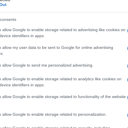
Out
entów kokpitu - nienaganne. Pozycja
cznie wszystko, czego można tu dotknąć,
consents
stko prócz... daszków
 reszty elementów kabiny wyglądają one
o allow Google to enable storage related to advertising like cookies on
tek w "moim" egzemplarzu lusterka w
evice identifiers in apps.
lenia. O Boże! O czym ja gadam? Emocje
o allow my user data to be sent to Google for online advertising
zum, bo czepiam się nieistotnych detali.
s.
to allow Google to send me personalized advertising.
ewej stronie kierownicy stacyjkę
o allow Google to enable storage related to analytics like cookies on
emiącego za moimi plecami. 3,4-litrowy
evice identifiers in apps.
szy sztucznym podbiciem obrotów
o allow Google to enable storage related to functionality of the website
 to lubimy! Porsche-owski bokser na
aszle" pływając delikatnie po skali
o wydechu ogrzewającego zawartość
o allow Google to enable storage related to personalization.
warczenie. Wrzucam wsteczny bieg,
o allow Google to enable storage related to security, including