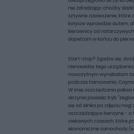
dwusprzęgłowa skrzynia bie
nie zdradzając choćby śladó
sztywne zawieszenie, które 
kołysze wprawdzie autem, al
kierownicy od natarczywych
dopełzam w końcu do pierwszy
Start-stop? Zgadza się, dota
nienawidzę tego urządzenia, 
nowożytnym wynalazkom taki
podczas hamowania, Cayman S
W imię oszczędzania paliwa
skrzynia posiada tryb "żeglo
się od silnika po zdjęciu no
oszczędzające benzynę - a t
ciekawych czasach, które p
ekonomiczne samochody (w 