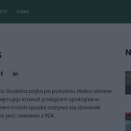
STY
O NAS
N
S
a. Godzina piąta po południu. Niebo oblane
dejmując krawat podążam spokojnie w
zeni moich spodni odzywa się dzwonek
jest, niebieski z PDK...