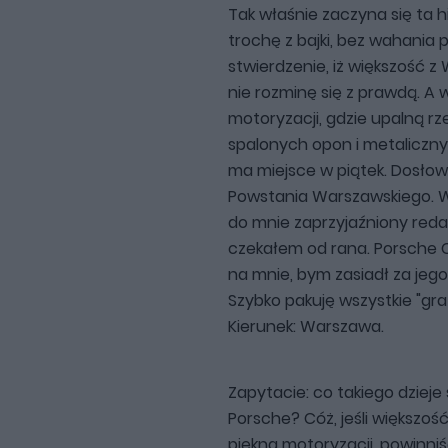
Tak właśnie zaczyna się ta h
trochę z bajki, bez wahania 
stwierdzenie, iż większość z
nie rozminę się z prawdą. A
motoryzacji, gdzie upalną rz
spalonych opon i metaliczny
ma miejsce w piątek. Dosłow
Powstania Warszawskiego. 
do mnie zaprzyjaźniony reda
czekałem od rana. Porsche 
na mnie, bym zasiadł za jeg
Szybko pakuję wszystkie "gr
Kierunek: Warszawa.
Zapytacie: co takiego dzieje
Porsche? Cóż, jeśli większoś
piękna motoryzacji, powinniś