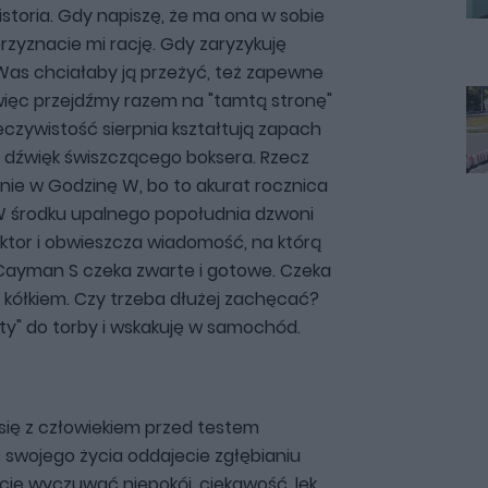
istoria. Gdy napiszę, że ma ona w sobie
przyznacie mi rację. Gdy zaryzykuję
 Was chciałaby ją przeżyć, też zapewne
 więc przejdźmy razem na "tamtą stronę"
eczywistość sierpnia kształtują zapach
 dźwięk świszczącego boksera. Rzecz
nie w Godzinę W, bo to akurat rocznica
W środku upalnego popołudnia dzwoni
ktor i obwieszcza wiadomość, na którą
Cayman S czeka zwarte i gotowe. Czeka
o kółkiem. Czy trzeba dłużej zachęcać?
aty" do torby i wskakuję w samochód.
 się z człowiekiem przed testem
ć swojego życia oddajecie zgłębianiu
cie wyczuwać niepokój, ciekawość, lęk...