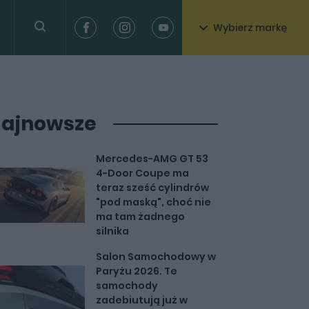
Wybierz markę
ajnowsze
Mercedes-AMG GT 53
4-Door Coupe ma
teraz sześć cylindrów
"pod maską", choć nie
ma tam żadnego
silnika
Salon Samochodowy w
Paryżu 2026. Te
samochody
zadebiutują już w