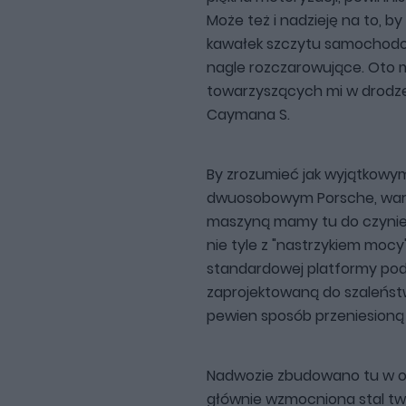
Może też i nadzieję na to, by
kawałek szczytu samochodow
nagle rozczarowujące. Oto 
towarzyszących mi w drodze 
Caymana S.
By zrozumieć jak wyjątkowy
dwuosobowym Porsche, warto
maszyną mamy tu do czyni
nie tyle z "nastrzykiem mo
standardowej platformy podw
zaprojektowaną do szaleństw
pewien sposób przeniesioną z
Nadwozie zbudowano tu w ok.
głównie wzmocniona stal tw