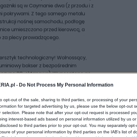
agażniki są w Caymanie dwa (z przodu i z
i pokrywami. Z tego samego metalu
nstrukcji nośnej samochodu, podłogę
odnice umieszczono przed kierowcą, a
e za plecy prowadzącego.
jstersztyk technologiczny! Wolnossący,
luminiowy bokser z bezpośrednim
 benzyną 98-oktanową). Wyposażono go
em regulacji faz i wzniosu zaworów
RIA.pl -
Do Not Process My Personal Information
z kolektor ssący wykorzystujący
iód w czystej postaci! To po prostu
to opt-out of the sale, sharing to third parties, or processing of your per
okoobrotówka. Rozmarzyłem się? Może
formation for targeted advertising by us, please use the below opt-out s
godzinnej podróży do Warszawy
r selection. Please note that after your opt-out request is processed y
eing interest-based ads based on personal information utilized by us or
dotycząca Porsche przelatuje przez
disclosed to third parties prior to your opt-out. You may separately opt-
e promienie zachodzącego słońca
losure of your personal information by third parties on the IAB’s list of