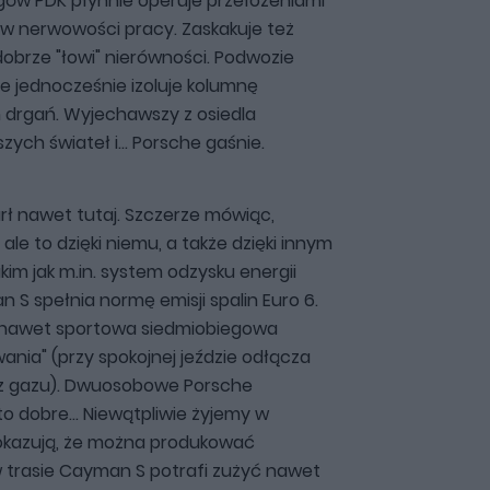
gów PDK płynnie operuje przełożeniami
w nerwowości pracy. Zaskakuje też
dobrze "łowi" nierówności. Podwozie
e jednocześnie izoluje kolumnę
 drgań. Wyjechawszy z osiedla
ch świateł i... Porsche gaśnie.
rł nawet tutaj. Szczerze mówiąc,
ale to dzięki niemu, a także dzięki innym
m jak m.in. system odzysku energii
 spełnia normę emisji spalin Euro 6.
 nawet sportowa siedmiobiegowa
wania" (przy spokojnej jeździe odłącza
gi z gazu). Dwuosobowe Porsche
o dobre... Niewątpliwie żyjemy w
okazują, że można produkować
trasie Cayman S potrafi zużyć nawet