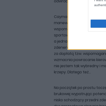
odwracam się przez prawe rami
authenti
Cayman S nie jest samochod
manewrujemy na wyczucie, 
wspomagany elektrycznie ukł
sportowych autach takie rz
a jednak... Na wypadek gdyby z
zdenerwuje, Porsche wyjdzi
za dopłatą tzw. wspomaganie 
wzmacnia powracanie kierow
nie jestem tak wybredny i 
krzepy. Dlatego też...
Na początek po prostu toczę
brukowej wypatrując potenc
nisko schodzący przedni zder