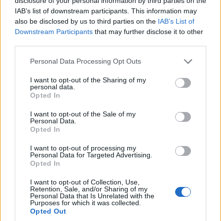
disclosure of your personal information by third parties on the
IAB’s list of downstream participants. This information may
also be disclosed by us to third parties on the
IAB’s List of
Downstream Participants
that may further disclose it to other
third parties.
Please note that this website/app uses one or more Google
Personal Data Processing Opt Outs
services and may gather and store information including but
not limited to your visit or usage behaviour. You may click to
I want to opt-out of the Sharing of my
personal data.
grant or deny consent to Google and its third-party tags to
Opted In
use your data for below specified purposes in below Google
consent section.
I want to opt-out of the Sale of my
Personal Data.
Opted In
I want to opt-out of processing my
Personal Data for Targeted Advertising.
Opted In
I want to opt-out of Collection, Use,
Retention, Sale, and/or Sharing of my
Personal Data that Is Unrelated with the
Purposes for which it was collected.
Opted Out