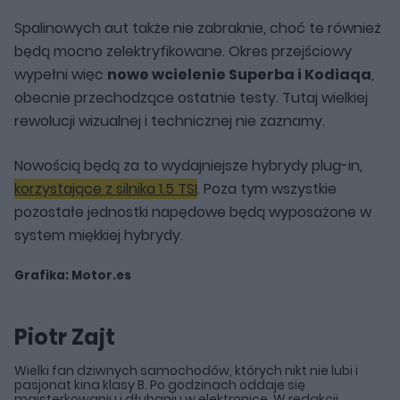
Spalinowych aut także nie zabraknie, choć te również
będą mocno zelektryfikowane. Okres przejściowy
wypełni więc
nowe wcielenie Superba i Kodiaqa
,
obecnie przechodzące ostatnie testy. Tutaj wielkiej
rewolucji wizualnej i technicznej nie zaznamy.
Nowością będą za to wydajniejsze hybrydy plug-in,
korzystające z silnika 1.5 TSI
. Poza tym wszystkie
pozostałe jednostki napędowe będą wyposażone w
system miękkiej hybrydy.
Grafika: Motor.es
Piotr Zajt
Wielki fan dziwnych samochodów, których nikt nie lubi i
pasjonat kina klasy B. Po godzinach oddaje się
majsterkowaniu i dłubaniu w elektronice. W redakcji