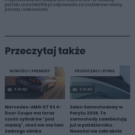
portalu autoGALERIA.pl odpowiada za codzienne newsy,
porady i ciekawostki
Przeczytaj także
NOWOŚCI I PREMIERY
PRODUCENCI I RYNEK
5 ZDJĘĆ
5 ZDJĘĆ
Mercedes-AMG GT 53 4-
Salon Samochodowy w
Door Coupe ma teraz
Paryżu 2026. Te
sześć cylindrów "pod
samochody zadebiutują
maską", choć nie ma tam
już w październiku.
żadnego silnika
Nowości nie zabraknie