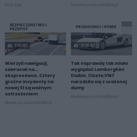
Piotr Zajt
Redakcja autoGALERIA.pl
BEZPIECZEŃSTWO I
PRODUCENCI I RYNEK
PRZEPISY
3 ZDJĘĆ
15 ZDJĘĆ
Wierzyli nawigacji,
Tak naprawdę tak miało
zawracali na...
wyglądać Lamborghini
ekspresówce. Cztery
Diablo. Cizeta V16T
groźne incydenty na
narodziła się z urażonej
nowej S1 są ważnym
dumy
ostrzeżeniem
Redakcja autoGALERIA.pl
Redakcja autoGALERIA.pl