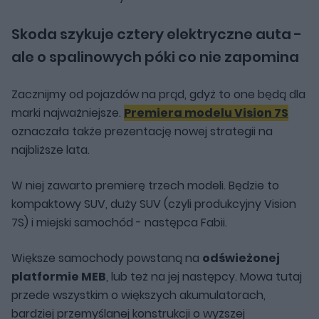
Skoda szykuje cztery elektryczne auta -
ale o spalinowych póki co nie zapomina
Zacznijmy od pojazdów na prąd, gdyż to one będą dla
marki najważniejsze.
Premiera modelu Vision 7S
oznaczała także prezentację nowej strategii na
najbliższe lata.
W niej zawarto premierę trzech modeli. Będzie to
kompaktowy SUV, duży SUV (czyli produkcyjny Vision
7S) i miejski samochód - następca Fabii.
Większe samochody powstaną na
odświeżonej
platformie MEB
, lub też na jej następcy. Mowa tutaj
przede wszystkim o większych akumulatorach,
bardziej przemyślanej konstrukcji o wyższej