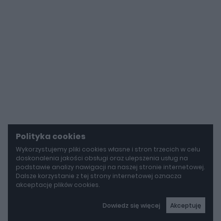
Polityka cookies
Wykorzystujemy pliki cookies własne i stron trzecich w celu
doskonalenia jakości obsługi oraz ulepszenia usług na
podstawie analizy nawigacji na naszej stronie internetowej.
Dalsze korzystanie z tej strony internetowej oznacza
akceptację plików cookies.
Dowiedz się więcej
Akceptuję
autoGALERIA
Tak naprawdę tak miało wyglądać Lamborghini Diablo. Cizeta V16T narodziła się z urażonej dumy