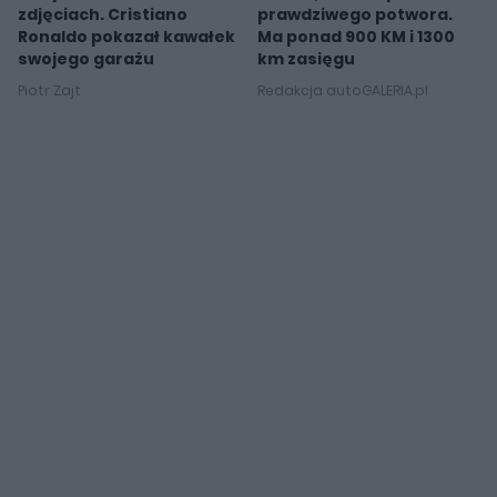
zdjęciach. Cristiano
prawdziwego potwora.
Ronaldo pokazał kawałek
Ma ponad 900 KM i 1300
swojego garażu
km zasięgu
Piotr Zajt
Redakcja autoGALERIA.pl