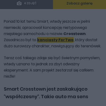
Zobacz galerię
4 ZDJĘĆ
Ponad 10 lat temu Smart, wtedy jeszcze w pełni
niemiecki, opracował koncepcję nietypowego
miejskiego samochodu o nazwie
Crosstown
.
Zasadniczo był to
kanciasty ForTwo
, który dostał
dużo surowszy charakter, nawiązujący do terenówek.
Teraz coś takiego zdaje się być świetnym pomysłem,
wtedy uznano to jednak za zbyt odważny
eksperyment. A sam projekt zestarzał się całkiem
nieźle!
Smart Crosstown jest zaskakująco
"współczesny". Takie auto ma sens