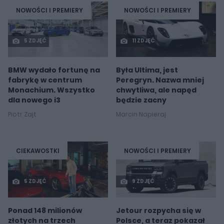
NOWOŚCI I PREMIERY
NOWOŚCI I PREMIERY
5 ZDJĘĆ
11 ZDJĘĆ
BMW wydało fortunę na
Była Ultima, jest
fabrykę w centrum
Peregryn. Nazwa mniej
Monachium. Wszystko
chwytliwa, ale napęd
dla nowego i3
będzie zacny
Piotr Zajt
Marcin Napieraj
CIEKAWOSTKI
NOWOŚCI I PREMIERY
5 ZDJĘĆ
9 ZDJĘĆ
Ponad 148 milionów
Jetour rozpycha się w
złotych na trzech
Polsce, a teraz pokazał