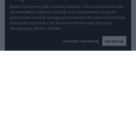
Wykorzystujemy pliki cookies własne i stron trzecich w celu
doskonalenia jakości obsługi oraz ulepszenia usług na
podstawie analizy nawigacji na naszej stronie internetowej.
Dalsze korzystanie z tej strony internetowej oznacza
akceptację plików cookies.
Dowiedz się więcej
Akceptuję
autoGALERIA
Mazda wyciąga z grobu CX-3. Nowa generacja już jeździ po drogach
Mazda wyciąga z grobu
CX-3. Nowa generacja
już jeździ po drogach
REKLAMA
Piotr Zajt
Mazda CX-3 wraca. Japończycy oficjalnie