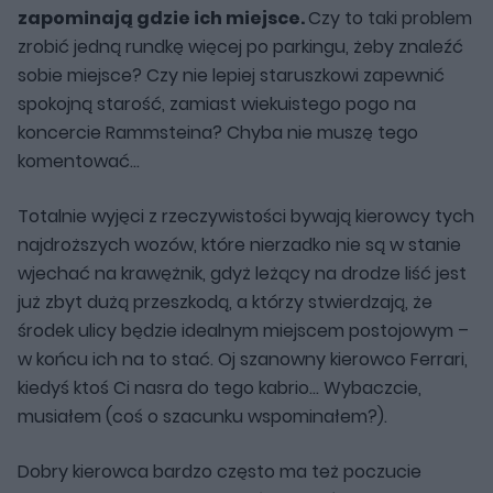
zapominają gdzie ich miejsce.
Czy to taki problem
zrobić jedną rundkę więcej po parkingu, żeby znaleźć
sobie miejsce? Czy nie lepiej staruszkowi zapewnić
spokojną starość, zamiast wiekuistego pogo na
koncercie Rammsteina? Chyba nie muszę tego
komentować…
Totalnie wyjęci z rzeczywistości bywają kierowcy tych
najdroższych wozów, które nierzadko nie są w stanie
wjechać na krawężnik, gdyż leżący na drodze liść jest
już zbyt dużą przeszkodą, a którzy stwierdzają, że
środek ulicy będzie idealnym miejscem postojowym –
w końcu ich na to stać. Oj szanowny kierowco Ferrari,
kiedyś ktoś Ci nasra do tego kabrio… Wybaczcie,
musiałem (coś o szacunku wspominałem?).
Dobry kierowca bardzo często ma też poczucie