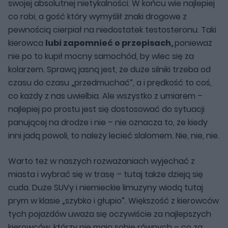
swojej absolutnej nietykalności. W końcu wie najlepiej
co robi, a gość który wymyślił znaki drogowe z
pewnością cierpiał na niedostatek testosteronu. Taki
kierowca
lubi zapomnieć o przepisach,
ponieważ
nie po to kupił mocny samochód, by wlec się za
kolarzem. Sprawą jasną jest, że duże silniki trzeba od
czasu do czasu „przedmuchać”, a i prędkość to coś,
co każdy z nas uwielbia. Ale wszystko z umiarem –
najlepiej po prostu jest się dostosować do sytuacji
panującej na drodze i nie – nie oznacza to, że kiedy
inni jadą powoli, to należy lecieć slalomem. Nie, nie, nie.
Warto też w naszych rozważaniach wyjechać z
miasta i wybrać się w trasę – tutaj także dzieją się
cuda. Duże SUVy i niemieckie limuzyny wiodą tutaj
prym w klasie „szybko i głupio”. Większość z kierowców
tych pojazdów uważa się oczywiście za najlepszych
kierowców, którzy nie mają sobie równych – co za