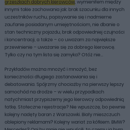
grzeszkach dobrych kierowców
, wymieniłem między
innymi takie zachowania jak: brak szacunku dla innych
uczestników ruchu, popisywanie się i nadmierne
zaufanie posiadanym umiejętnościom, nie dbanie o
stan techniczny pojazdu, brak odpowiedniej czujności
i koncentracji, a także – co uważam za największe
przewinienie – uważanie się za dobrego kierowcę.
Tylko czy na tym lista się zamyka? Otóż nie…
Przykładów można mnożyć i mnożyć, bez
konieczności długiego zastanawiania się i
debatowania. Spójrzmy chociażby na pierwszy lepszy
samochód na drodze – w wielu przypadkach
natychmiast przypiszemy jego kierowcy odpowiednią
łatkę. Stołeczne rejestracje? Nie wpuszczę, bo pewnie
kolejny nadęty baran z Warszawki. Biały mieszczuch
oblepiony reklamami? Kolejny wariat za kółkiem. BMW?
Mercedes? Oni by mnie nie wpuścili, to czemu ja bym