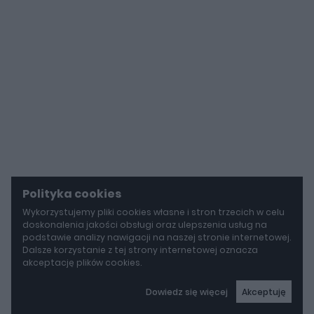
Polityka cookies
Wykorzystujemy pliki cookies własne i stron trzecich w celu
doskonalenia jakości obsługi oraz ulepszenia usług na
podstawie analizy nawigacji na naszej stronie internetowej.
Dalsze korzystanie z tej strony internetowej oznacza
akceptację plików cookies.
Dowiedz się więcej
Akceptuję
autoGALERIA
Tak naprawdę tak miało wyglądać Lamborghini Diablo. Cizeta V16T narodziła się z urażonej dumy