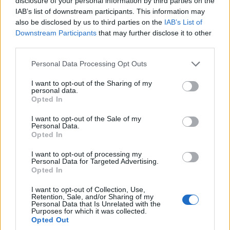
disclosure of your personal information by third parties on the
IAB’s list of downstream participants. This information may
also be disclosed by us to third parties on the
IAB’s List of
Downstream Participants
that may further disclose it to other
third parties.
Please note that this website/app uses one or more Google
Personal Data Processing Opt Outs
services and may gather and store information including but
not limited to your visit or usage behaviour. You may click to
I want to opt-out of the Sharing of my
personal data.
grant or deny consent to Google and its third-party tags to
Opted In
use your data for below specified purposes in below Google
consent section.
I want to opt-out of the Sale of my
Personal Data.
Opted In
I want to opt-out of processing my
Personal Data for Targeted Advertising.
Opted In
I want to opt-out of Collection, Use,
Retention, Sale, and/or Sharing of my
Personal Data that Is Unrelated with the
Purposes for which it was collected.
Opted Out