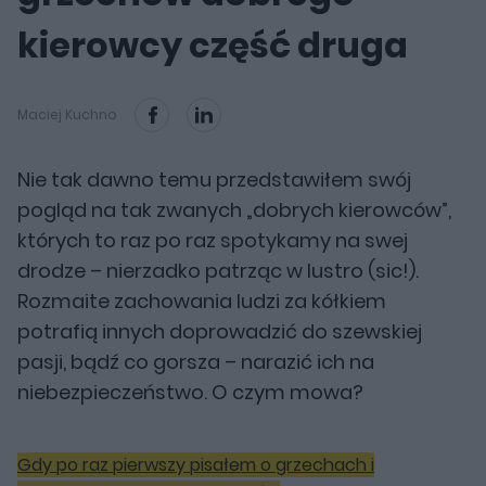
kierowcy część druga
Maciej Kuchno
Nie tak dawno temu przedstawiłem swój
pogląd na tak zwanych „dobrych kierowców”,
których to raz po raz spotykamy na swej
drodze – nierzadko patrząc w lustro (sic!).
Rozmaite zachowania ludzi za kółkiem
potrafią innych doprowadzić do szewskiej
pasji, bądź co gorsza – narazić ich na
niebezpieczeństwo. O czym mowa?
Gdy po raz pierwszy pisałem o grzechach i