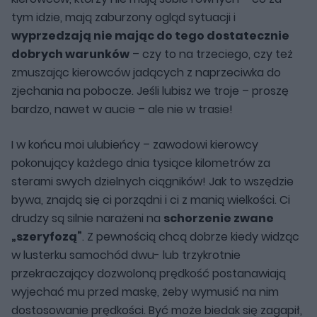
tym idzie, mają zaburzony ogląd sytuacji i
wyprzedzają nie mając do tego dostatecznie
dobrych warunków
– czy to na trzeciego, czy też
zmuszając kierowców jadących z naprzeciwka do
zjechania na pobocze. Jeśli lubisz we troje – proszę
bardzo, nawet w aucie – ale nie w trasie!
I w końcu moi ulubieńcy – zawodowi kierowcy
pokonujący każdego dnia tysiące kilometrów za
sterami swych dzielnych ciągników! Jak to wszędzie
bywa, znajdą się ci porządni i ci z manią wielkości. Ci
drudzy są silnie narażeni na
schorzenie zwane
„szeryfozą”
. Z pewnością chcą dobrze kiedy widząc
w lusterku samochód dwu- lub trzykrotnie
przekraczający dozwoloną prędkość postanawiają
wyjechać mu przed maskę, żeby wymusić na nim
dostosowanie prędkości. Być może biedak się zagapił,