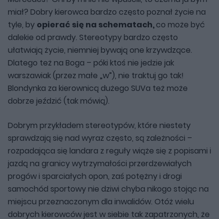
miał? Dobry kierowca bardzo często poznał życie na
tyle, by
opierać się na schematach,
co może być
dalekie od prawdy.
Stereotypy bardzo często
ułatwiają życie, niemniej bywają one krzywdzące.
Dlatego też na Boga – póki ktoś nie jedzie jak
warszawiak (przez małe „w”), nie traktuj go tak!
Blondynka za kierownicą dużego SUVa też może
dobrze jeździć (tak mówią).
Dobrym przykładem stereotypów, które niestety
sprawdzają się nad wyraz często, są zależności –
rozpadająca się landara z reguły wiąże się z popisami i
jazdą na granicy wytrzymałości przerdzewiałych
progów i sparciałych opon, zaś potężny i drogi
samochód sportowy nie dziwi chyba nikogo stojąc na
miejscu przeznaczonym dla inwalidów. Otóż wielu
dobrych kierowców jest w siebie tak zapatrzonych, że