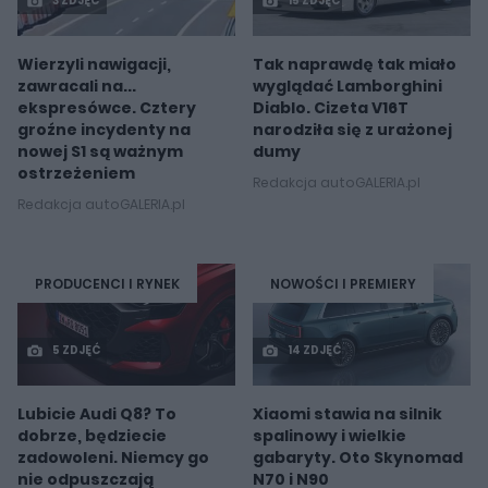
3 ZDJĘĆ
15 ZDJĘĆ
Wierzyli nawigacji,
Tak naprawdę tak miało
zawracali na...
wyglądać Lamborghini
ekspresówce. Cztery
Diablo. Cizeta V16T
groźne incydenty na
narodziła się z urażonej
nowej S1 są ważnym
dumy
ostrzeżeniem
Redakcja autoGALERIA.pl
Redakcja autoGALERIA.pl
PRODUCENCI I RYNEK
NOWOŚCI I PREMIERY
5 ZDJĘĆ
14 ZDJĘĆ
Lubicie Audi Q8? To
Xiaomi stawia na silnik
dobrze, będziecie
spalinowy i wielkie
zadowoleni. Niemcy go
gabaryty. Oto Skynomad
nie odpuszczają
N70 i N90