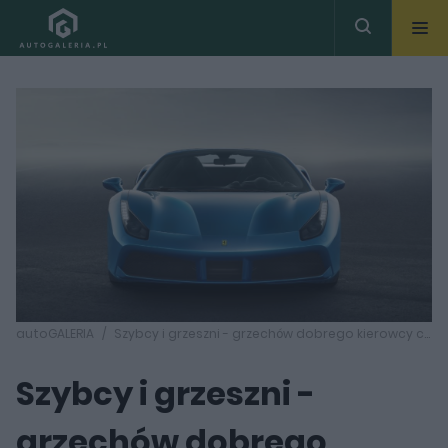
autoGALERIA
Szybcy i grzeszni - grzechów dobrego kierowcy część druga
Szybcy i grzeszni -
grzechów dobrego