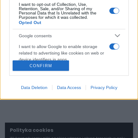
I want to opt-out of Collection, Use,
Retention, Sale, and/or Sharing of my
12 ZDJĘĆ
Personal Data that Is Unrelated with the
Purposes for which it was collected.
Opted Out
Koreański elektryk za
rozsądne pieniądze.
Google consents
Hyundai Inster 2025
podbije miasta
I want to allow Google to enable storage
related to advertising like cookies on web or
Maciej Kuchno
device identifiers in apps.
CONFIRM
I want to allow my user data to be sent to
Google for online advertising purposes.
Data Deletion
Data Access
Privacy Policy
I want to allow Google to send me
personalized advertising.
I want to allow Google to enable storage
related to analytics like cookies on web or
device identifiers in apps.
Polityka cookies
I want to allow Google to enable storage