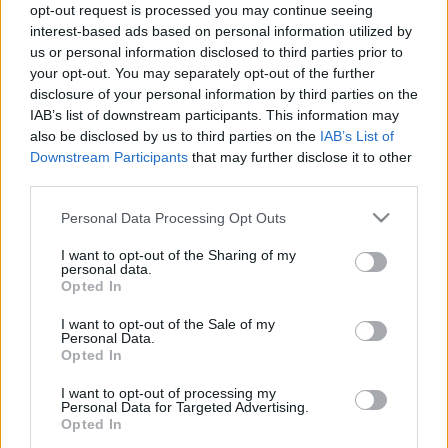
złotych. A jaki jest na
100 000 złotych nie
opt-out request is processed you may continue seeing
żywo? To duża
zejdzie
interest-based ads based on personal information utilized by
niespodzianka!
us or personal information disclosed to third parties prior to
Maciej Kuchno
your opt-out. You may separately opt-out of the further
Maciej Kuchno
disclosure of your personal information by third parties on the
IAB’s list of downstream participants. This information may
also be disclosed by us to third parties on the
IAB’s List of
Downstream Participants
that may further disclose it to other
third parties.
Please note that this website/app uses one or more Google
4 ZDJĘĆ
10 ZDJĘĆ
Personal Data Processing Opt Outs
services and may gather and store information including but
PRODUCENCI I RYNEK
NOWOŚCI I PREMIERY
not limited to your visit or usage behaviour. You may click to
I want to opt-out of the Sharing of my
personal data.
Hyundai zrobił
Jest Duster, był
grant or deny consent to Google and its third-party tags to
Opted In
najmniejszego
Veloster, nadchodzi
use your data for below specified purposes in below Google
crossovera na świecie.
Inster. Koreańczycy
consent section.
I want to opt-out of the Sale of my
Kupisz go w Polsce
wybierają rozmiar mini
Personal Data.
Opted In
Piotr Zajt
Maciej Kuchno
I want to opt-out of processing my
Personal Data for Targeted Advertising.
Opted In
NOWOŚCI I PREMIERY