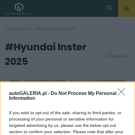
autoGALERIA
#Hyundai Inster 2025
#Hyundai Inster
( 5
artykułów)
2025
autoGALERIA.pl -
Do Not Process My Personal
Information
22
16 ZDJĘĆ
ZDJĘĆ
If you wish to opt-out of the sale, sharing to third parties, or
NOWOŚCI I PREMIERY
CIEKAWOSTKI
processing of your personal or sensitive information for
Hyundai Inster kosztuje
Hyundai Inster ma już
targeted advertising by us, please use the below opt-out
w Polsce 103 900
pierwsze ceny. Poniżej
section to confirm your selection. Please note that after your