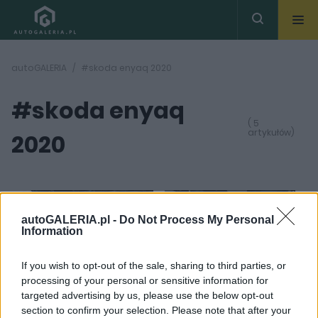
autoGALERIA
#skoda enyaq 2020
#skoda enyaq
( 5
artykułów)
2020
autoGALERIA.pl -
Do Not Process My Personal
Information
27
8 ZDJĘĆ
ZDJĘĆ
If you wish to opt-out of the sale, sharing to third parties, or
CIEKAWOSTKI
NOWOŚCI I PREMIERY
processing of your personal or sensitive information for
Skoda Enyaq robi
Skoda Enyaq -
targeted advertising by us, please use the below opt-out
wziiibrrrwziii. Czesi
obejrzałem ją z bliska.
section to confirm your selection. Please note that after your