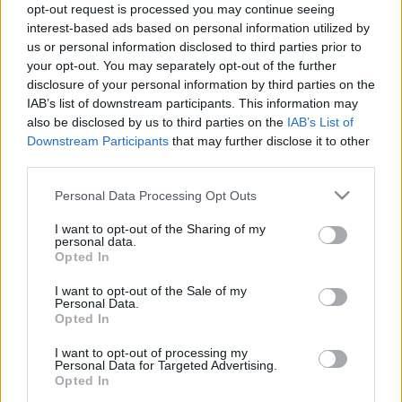
pochwalili się
To będzie bestseller
opt-out request is processed you may continue seeing
dźwiękiem swojego
wśród aut
interest-based ads based on personal information utilized by
auta
elektrycznych
us or personal information disclosed to third parties prior to
your opt-out. You may separately opt-out of the further
Redakcja autoGALERIA.pl
Maciej Kuchno
disclosure of your personal information by third parties on the
IAB’s list of downstream participants. This information may
also be disclosed by us to third parties on the
IAB’s List of
Downstream Participants
that may further disclose it to other
third parties.
28
Please note that this website/app uses one or more Google
5 ZDJĘĆ
Personal Data Processing Opt Outs
ZDJĘĆ
services and may gather and store information including but
NOWOŚCI I PREMIERY
ELEKTROMOBILNOŚĆ
not limited to your visit or usage behaviour. You may click to
I want to opt-out of the Sharing of my
personal data.
Skoda Enyaq 2021. Czesi
Skoda ENYAQ. Tak
grant or deny consent to Google and its third-party tags to
Opted In
wchodzą w
nazywać się będzie
use your data for below specified purposes in below Google
elektromobilność w
elektryczny SUV tej
consent section.
I want to opt-out of the Sale of my
doskonałym stylu
marki
Personal Data.
Opted In
Maciej Kuchno
Maciej Kuchno
I want to opt-out of processing my
Personal Data for Targeted Advertising.
Opted In
ELEKTROMOBILNOŚĆ