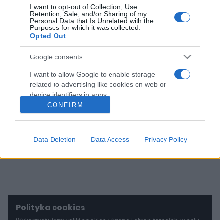
I want to opt-out of Collection, Use,
Retention, Sale, and/or Sharing of my
16 ZDJĘĆ
Personal Data that Is Unrelated with the
Purposes for which it was collected.
Opted Out
Skoda Enyaq iV. Tak,
dostanie tylny napęd i
Google consents
nawet do 306 KM w
elektryku
I want to allow Google to enable storage
related to advertising like cookies on web or
Marcin Napieraj
device identifiers in apps.
CONFIRM
I want to allow my user data to be sent to
Google for online advertising purposes.
Data Deletion
Data Access
Privacy Policy
I want to allow Google to send me
personalized advertising.
I want to allow Google to enable storage
related to analytics like cookies on web or
device identifiers in apps.
Polityka cookies
I want to allow Google to enable storage