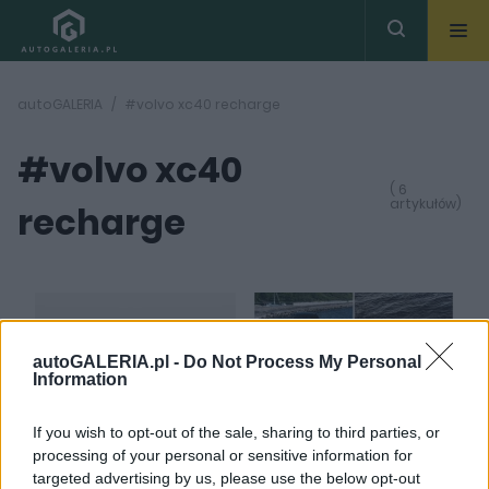
autoGALERIA
#volvo xc40 recharge
#volvo xc40
( 6
artykułów)
recharge
autoGALERIA.pl -
Do Not Process My Personal
Information
27
9 ZDJĘĆ
ZDJĘĆ
PRODUCENCI I RYNEK
CIEKAWOSTKI
If you wish to opt-out of the sale, sharing to third parties, or
Przednionapędowe
Na Bornholm w
processing of your personal or sensitive information for
Volvo stało się
elektrycznym Volvo.
targeted advertising by us, please use the below opt-out