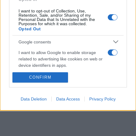
I want to opt-out of Collection, Use,
Retention, Sale, and/or Sharing of my
Personal Data that Is Unrelated with the
6 ZDJĘĆ
17 ZDJĘĆ
Purposes for which it was collected.
Opted Out
PRODUCENCI I RYNEK
NOWOŚCI I PREMIERY
Nowe Volvo XC90
2020 Volvo XC40
Google consents
będzie ostatnim
Recharge. Czas na
benzynowym Volvo.
elektryfikację
I want to allow Google to enable storage
Chyba, to zależy od nas
related to advertising like cookies on web or
Maciej Kuchno
device identifiers in apps.
Marcin Napieraj
CONFIRM
I want to allow my user data to be sent to
Google for online advertising purposes.
I want to allow Google to send me
Data Deletion
Data Access
Privacy Policy
personalized advertising.
I want to allow Google to enable storage
related to analytics like cookies on web or
device identifiers in apps.