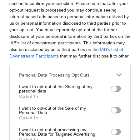
tylnonapędowe. XC40 i
Podróż, którą warto
section to confirm your selection. Please note that after your
C40 zyskują nowe
zaliczyć
opt-out request is processed you may continue seeing
wersje elektryczne
interest-based ads based on personal information utilized by
Maciej Kuchno
us or personal information disclosed to third parties prior to
Redakcja autoGALERIA.pl
your opt-out. You may separately opt-out of the further
disclosure of your personal information by third parties on the
IAB’s list of downstream participants. This information may
TESTY
also be disclosed by us to third parties on the
IAB’s List of
Downstream Participants
that may further disclose it to other
23 ZDJĘĆ
third parties.
4 ZDJĘĆ
Please note that this website/app uses one or more Google
Personal Data Processing Opt Outs
ELEKTROMOBILNOŚĆ
Volvo XC40 Recharge
services and may gather and store information including but
Twin Motor. Jak żyje się
Kabel przestaje mieć
not limited to your visit or usage behaviour. You may click to
I want to opt-out of the Sharing of my
personal data.
z elektrykiem? - TEST
sens. Volvo wprowadza
grant or deny consent to Google and its third-party tags to
Opted In
szybkie
use your data for below specified purposes in below Google
Redakcja autoGALERIA.pl
bezprzewodowe
consent section.
I want to opt-out of the Sale of my
ładowanie aut
Personal Data.
Opted In
Maciej Kuchno
I want to opt-out of processing my
Personal Data for Targeted Advertising.
Opted In