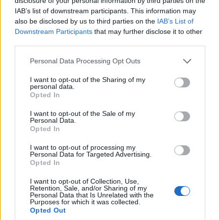
disclosure of your personal information by third parties on the
IAB’s list of downstream participants. This information may
also be disclosed by us to third parties on the
IAB’s List of
Downstream Participants
that may further disclose it to other
third parties.
Please note that this website/app uses one or more Google
Personal Data Processing Opt Outs
services and may gather and store information including but
not limited to your visit or usage behaviour. You may click to
I want to opt-out of the Sharing of my
personal data.
grant or deny consent to Google and its third-party tags to
Opted In
use your data for below specified purposes in below Google
consent section.
I want to opt-out of the Sale of my
Personal Data.
Opted In
I want to opt-out of processing my
Personal Data for Targeted Advertising.
Opted In
I want to opt-out of Collection, Use,
Retention, Sale, and/or Sharing of my
Personal Data that Is Unrelated with the
Purposes for which it was collected.
Opted Out