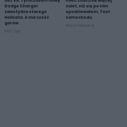
bez V8. Tymczasem nowy
mieć znacznie więcej
Dodge Charger
zalet, niż się po nim
zawstydza starego
spodziewałem. Test
Hellcata. A ma sześć
samochodu
garów
Marcin Napieraj
Piotr Zajt