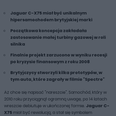
Jaguar C-X75 miał być unikalnym
hipersamochodem brytyjskiej marki
Początkowa koncepcja zakładała
zastosowanie małej turbiny gazowej w roli
silnika
Finalnie projekt zarzucono w wyniku recesji
po kryzysie finansowym z roku 2008
Brytyjczycy stworzyli kilka prototypów, w
tym auta, które zagrały w filmie "Spectre"
Aż chce się napisać "nareszcie". Samochód, który w
2010 roku przyciągnął ogromną uwagę, po 14 latach
wreszcie debiutuje w ukończonej formie.
Jaguar C-
X75
miał być rewolucją, a stał się symbolem