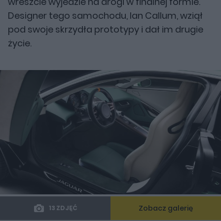
wreszcie wyjedzie na drogi w finalnej formie.
Designer tego samochodu, Ian Callum, wziął
pod swoje skrzydła prototypy i dał im drugie
życie.
Zobacz galerię
13 ZDJĘĆ