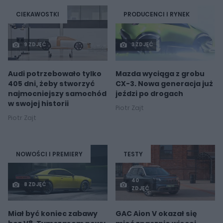
CIEKAWOSTKI
PRODUCENCI I RYNEK
9 ZDJĘĆ
3 ZDJĘĆ
Audi potrzebowało tylko
Mazda wyciąga z grobu
405 dni, żeby stworzyć
CX-3. Nowa generacja już
najmocniejszy samochód
jeździ po drogach
w swojej historii
Piotr Zajt
Piotr Zajt
NOWOŚCI I PREMIERY
TESTY
40
8 ZDJĘĆ
ZDJĘĆ
Miał być koniec zabawy
GAC Aion V okazał się