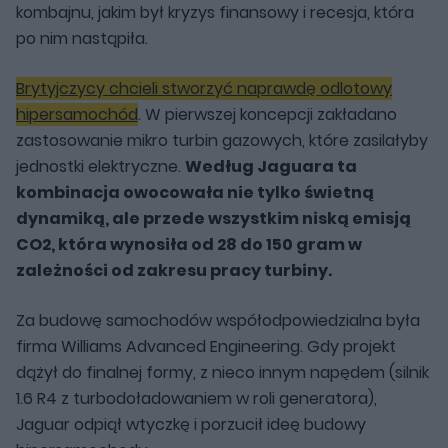
kombajnu, jakim był kryzys finansowy i recesja, która
po nim nastąpiła.
Brytyjczycy chcieli stworzyć naprawdę odlotowy
hipersamochód
. W pierwszej koncepcji zakładano
zastosowanie mikro turbin gazowych, które zasilałyby
jednostki elektryczne.
Według Jaguara ta
kombinacja owocowała nie tylko świetną
dynamiką, ale przede wszystkim niską emisją
CO2, która wynosiła od 28 do 150 gram w
zależności od zakresu pracy turbiny.
Za budowę samochodów współodpowiedzialna była
firma Williams Advanced Engineering. Gdy projekt
dążył do finalnej formy, z nieco innym napędem (silnik
1.6 R4 z turbodoładowaniem w roli generatora),
Jaguar odpiął wtyczkę i porzucił ideę budowy