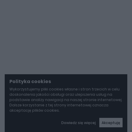
Polityka cookies
Wykorzystujemy pliki cookies własne i stron trzecich w celu
doskonalenia jakości obsługi oraz ulepszenia usług na
podstawie analizy nawigacji na naszej stronie internetowej.
Dalsze korzystanie z tej strony internetowej oznacza
akceptację plików cookies.
Dowiedz się więcej
Akceptuję
autoGALERIA
Mazda wyciąga z grobu CX-3. Nowa generacja już jeździ po drogach