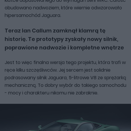
klatce dopasowanego do wymagań serii WRC. Całość
obudowano nadwoziem, które wiernie odwzorowało
hipersamochód Jaguara.
Teraz Ian Callum zamknął klamrą tę
historię. Te prototypy zyskały nowy silnik,
poprawione nadwozie i kompletne wnętrze
Jest to więc finalna wersja tego projektu, która trafi w
ręce kilku szczęśliwców. Jej sercem jest solidnie
podrasowany silnik Jaguara, 5-litrowe V8 ze sprężarką
mechaniczną. To dobry wybór do takiego samochodu
- mocy i charakteru nikomu nie zabraknie.