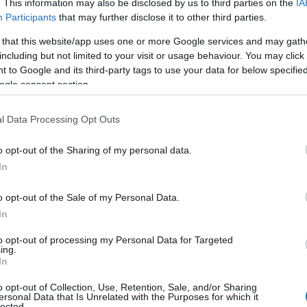
. This information may also be disclosed by us to third parties on the
IA
Participants
that may further disclose it to other third parties.
 that this website/app uses one or more Google services and may gath
including but not limited to your visit or usage behaviour. You may click 
 to Google and its third-party tags to use your data for below specifi
ogle consent section.
l Data Processing Opt Outs
o opt-out of the Sharing of my personal data.
In
o opt-out of the Sale of my Personal Data.
In
to opt-out of processing my Personal Data for Targeted
ing.
In
o opt-out of Collection, Use, Retention, Sale, and/or Sharing
ersonal Data that Is Unrelated with the Purposes for which it
lected.