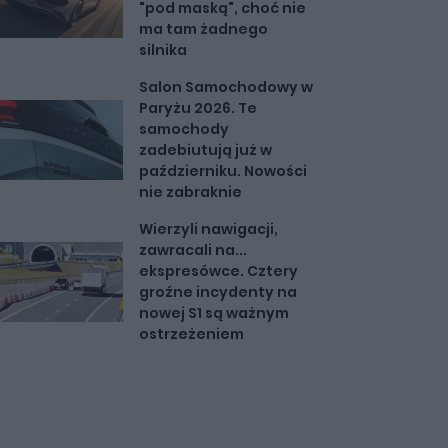
"pod maską", choć nie
ma tam żadnego
silnika
Salon Samochodowy w
Paryżu 2026. Te
samochody
zadebiutują już w
październiku. Nowości
nie zabraknie
Wierzyli nawigacji,
zawracali na...
ekspresówce. Cztery
groźne incydenty na
nowej S1 są ważnym
ostrzeżeniem