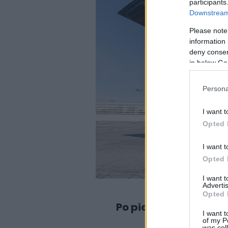
participants
Downstream 
Please note
information 
deny consent
in below Go
Persona
I want t
Opted 
I want t
Opted 
I want 
Advertis
Opted 
Po pierwsze: wygląd
I want t
of my P
was col