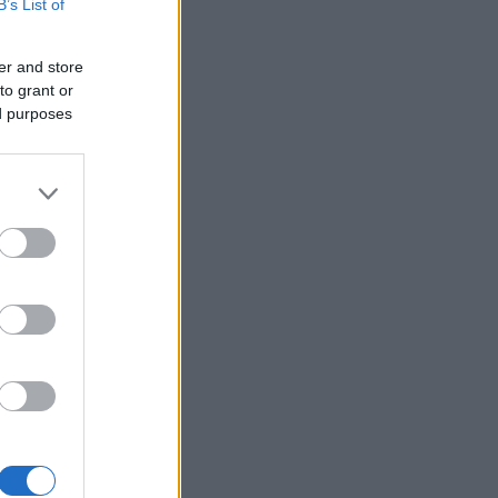
B’s List of
er and store
to grant or
ed purposes