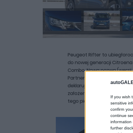
Peugeot Rifter to ubiegłoroc
do nowej generacji Citroena B
Combo. Nowa nazwa (wersji 
Partner), nowa płyta podło
autoGALE
deklarującego, iż to bardzie
założeniu ma łączyć zalety 
If you wish 
tego pierwszego.
sensitive in
confirm you
continue se
information 
further disc