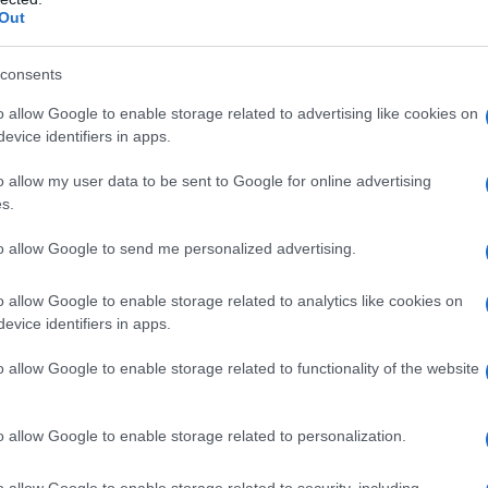
Out
u? Niejeden złapał się teraz za głowę.
o, kobieta, dzieci. Jak się auto nie
consents
 wystarczy Ci dwuosobowy Partner typu
o allow Google to enable storage related to advertising like cookies on
evice identifiers in apps.
o allow my user data to be sent to Google for online advertising
Przednia część auta jest masywna, lekko
s.
okość położenia maski oraz przednich
dnego SUV’a. Wspomniane reflektory,
to allow Google to send me personalized advertising.
niestety również "aż halogenowe" -
 świecą nadspodziewanie dobrze.
o allow Google to enable storage related to analytics like cookies on
evice identifiers in apps.
jak i drogowe doskonale oświetlają
we we mgle zupełnie się nie przydadzą
o allow Google to enable storage related to functionality of the website
ł metra nad asfaltem. Sprawdzają się za
tlania zakrętów.
o allow Google to enable storage related to personalization.
dradzają uniwersalność, ale auto
o allow Google to enable storage related to security, including