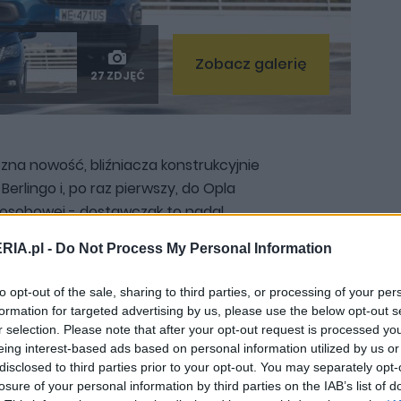
Zobacz galerię
27 ZDJĘĆ
zna nowość, bliźniacza konstrukcyjnie
erlingo i, po raz pierwszy, do Opla
osobowej - dostawczak to nadal
gowa, nowe obietnice producenta
RIA.pl -
Do Not Process My Personal Information
j auto osobowe niż dostawcze, które w
vana i kombi oraz dodać funkcjonalność
to opt-out of the sale, sharing to third parties, or processing of your per
formation for targeted advertising by us, please use the below opt-out s
r selection. Please note that after your opt-out request is processed y
eing interest-based ads based on personal information utilized by us or
disclosed to third parties prior to your opt-out. You may separately opt-
losure of your personal information by third parties on the IAB’s list of