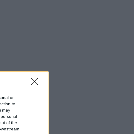
sonal or
ection to
ou may
 personal
out of the
 downstream