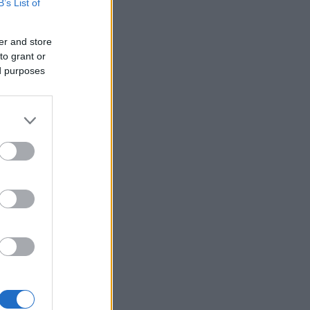
B’s List of
er and store
to grant or
ed purposes