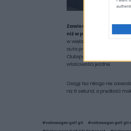
authenti
Zawieszenie standardowo 
niż w przypadku modelu G
w większym pozytywie. Dla
auta przy wejściu w zakręt. 
Clubsporta na Nurburgringu,
właściwości jezdne.
Osiągi tez nikogo nie zawiod
niż 6 sekund, a prędkość ma
#volkswagen golf gti
#volkswagen golf gti s