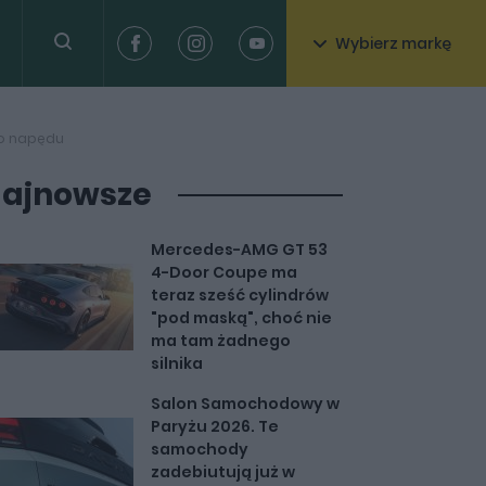
Wybierz markę
go napędu
ajnowsze
Mercedes-AMG GT 53
4-Door Coupe ma
teraz sześć cylindrów
"pod maską", choć nie
ma tam żadnego
silnika
Salon Samochodowy w
Paryżu 2026. Te
samochody
zadebiutują już w