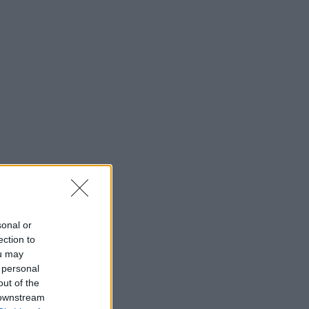
sonal or
ection to
ou may
 personal
out of the
 downstream