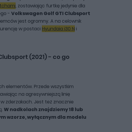
tchami
, zostawiając furtkę jedynie dla
ego -
Volkswagen Golf GTI Clubsport
iemców jest ogromny. A na celownik
urencję w postaci
Hyundaia i30 N
i
lubsport (2021) - co go
ch elementów. Przede wszystkim
tawiając na agresywniejszą linię
 zderzakach. Jest też znacznie
ą.
W nadkolach znajdziemy 18 lub
wym wzorze, wyłącznym dla modelu