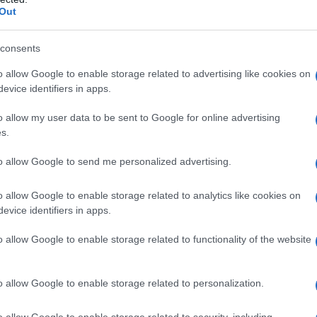
a jego działanie niweluje
Out
rzyczepność auta w zakrętach. W
ież aktywne zawieszenie oraz 7-
consents
statnia jest jedynym możliwym wyborem
o allow Google to enable storage related to advertising like cookies on
 muszą więc pukać do drzwi Hyundaia i
evice identifiers in apps.
o allow my user data to be sent to Google for online advertising
s.
to allow Google to send me personalized advertising.
o allow Google to enable storage related to analytics like cookies on
evice identifiers in apps.
o allow Google to enable storage related to functionality of the website
o allow Google to enable storage related to personalization.
Zobacz 8 zdjęć
o allow Google to enable storage related to security, including