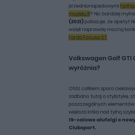
przednionapędowymi
hotha
modelu R
? Nic bardziej myln
(2021)
pokazuje, że apetyt N
wzięli naprawdę mocną konk
Forda Focusa ST
.
Volkswagen Golf GTI C
wyróżnia?
Otóż całkiem sporo ciekawy
zadbano tutaj o stylistykę, s
poszczególnych elementów w
większa lotka nad tylną szyb
19-calowe alufelgi o no
Clubsport.