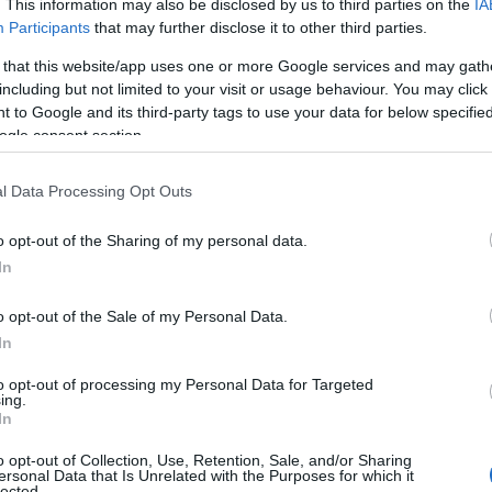
. This information may also be disclosed by us to third parties on the
IA
ta.
Participants
that may further disclose it to other third parties.
 that this website/app uses one or more Google services and may gath
"pod spodem". Tutaj
Volkswagen
sporo
including but not limited to your visit or usage behaviour. You may click 
im zastosowano tutaj znacznie
 to Google and its third-party tags to use your data for below specifi
ogle consent section.
tka 2.0 TSI z rodziny EA888 wykręca
 400 Nm momentu obrotowego.
To o
l Data Processing Opt Outs
 N i Focusa ST. Przyznam szczerze, że
o doładowania koni ze strony
o opt-out of the Sharing of my personal data.
a niespodzianka.
In
o opt-out of the Sale of my Personal Data.
lubsport (2021) ma też lepiej
In
to opt-out of processing my Personal Data for Targeted
ing.
In
mi
elektromechaniczny mechanizm
o opt-out of Collection, Use, Retention, Sale, and/or Sharing
e on sposób swojej pracy do stylu
ersonal Data that Is Unrelated with the Purposes for which it
lected.