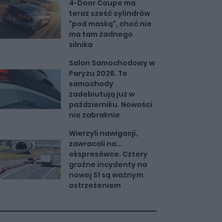
4-Door Coupe ma
teraz sześć cylindrów
"pod maską", choć nie
ma tam żadnego
silnika
Salon Samochodowy w
Paryżu 2026. Te
samochody
zadebiutują już w
październiku. Nowości
nie zabraknie
Wierzyli nawigacji,
zawracali na...
ekspresówce. Cztery
groźne incydenty na
nowej S1 są ważnym
ostrzeżeniem