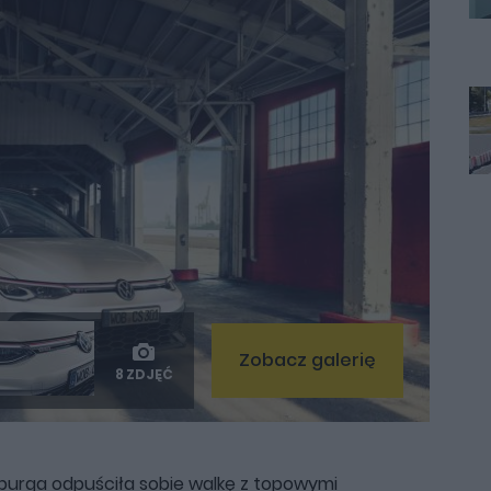
Zobacz galerię
8 ZDJĘĆ
fsburga odpuściła sobie walkę z topowymi