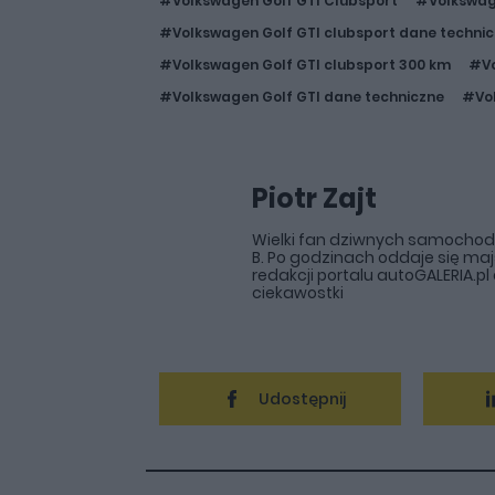
#Volkswagen Golf GTI Clubsport
#Volkswage
#Volkswagen Golf GTI clubsport dane techni
#Volkswagen Golf GTI clubsport 300 km
#Vo
#Volkswagen Golf GTI dane techniczne
#Vol
Piotr Zajt
Wielki fan dziwnych samochodów,
B. Po godzinach oddaje się maj
redakcji portalu autoGALERIA.p
ciekawostki
Udostępnij