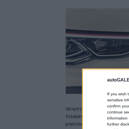
autoGALE
If you wish 
sensitive in
confirm you
Wnętrze? Cóż, tutaj poza sp
continue se
fotelami większych zmian ni
information 
poprawki wizualne dodają ni
further disc