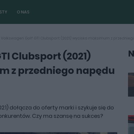
STY
O NAS
Volkswagen Golf GTI Clubsport (2021) wyciska maksimum z przednie
N
I Clubsport (2021)
m z przedniego napędu
1) dołącza do oferty marki i szykuje się do
onkurentów. Czy ma szansę na sukces?