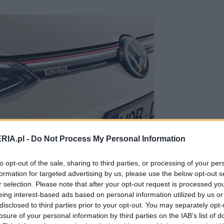
Zobacz 8 zdjęć
RIA.pl -
Do Not Process My Personal Information
to opt-out of the sale, sharing to third parties, or processing of your per
formation for targeted advertising by us, please use the below opt-out s
r selection. Please note that after your opt-out request is processed y
ortową kierownicą i kubełkowymi
eing interest-based ads based on personal information utilized by us or
e ma. Czerwone przeszycia i drobne
disclosed to third parties prior to your opt-out. You may separately opt-
eco zadziornego charakteru, ale nie
losure of your personal information by third parties on the IAB’s list of