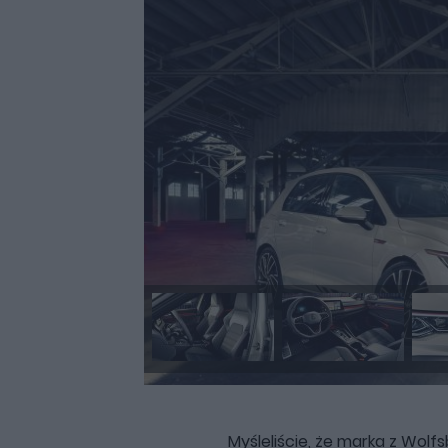
Myśleliście, że marka z Wol