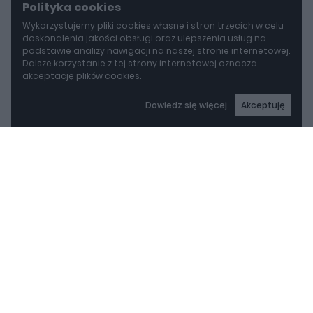
Polityka cookies
Wykorzystujemy pliki cookies własne i stron trzecich w celu
doskonalenia jakości obsługi oraz ulepszenia usług na
podstawie analizy nawigacji na naszej stronie internetowej.
Dalsze korzystanie z tej strony internetowej oznacza
akceptację plików cookies.
Dowiedz się więcej
Akceptuję
autoGALERIA
BYD idzie w stronę Rolls-Royce'a. Yangwang U8L ma w opcji ręcznie malowane dekory za 150 000 zł
BYD idzie w stronę Rolls-
Royce'a. Yangwang U8L
ma w opcji ręcznie
malowane dekory za 150
REKLAMA
000 zł