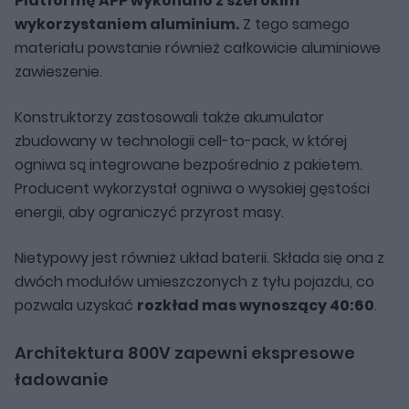
Platformę APP wykonano z szerokim
wykorzystaniem aluminium.
Z tego samego
materiału powstanie również całkowicie aluminiowe
zawieszenie.
Konstruktorzy zastosowali także akumulator
zbudowany w technologii cell-to-pack, w której
ogniwa są integrowane bezpośrednio z pakietem.
Producent wykorzystał ogniwa o wysokiej gęstości
energii, aby ograniczyć przyrost masy.
Nietypowy jest również układ baterii. Składa się ona z
dwóch modułów umieszczonych z tyłu pojazdu, co
pozwala uzyskać
rozkład mas wynoszący 40:60
.
Architektura 800V zapewni ekspresowe
ładowanie