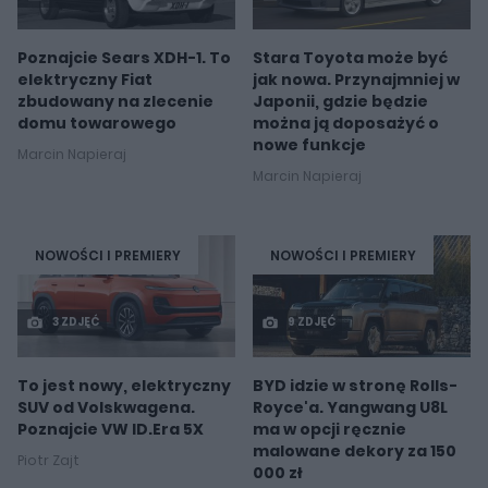
Poznajcie Sears XDH-1. To
Stara Toyota może być
elektryczny Fiat
jak nowa. Przynajmniej w
zbudowany na zlecenie
Japonii, gdzie będzie
domu towarowego
można ją doposażyć o
nowe funkcje
Marcin Napieraj
Marcin Napieraj
NOWOŚCI I PREMIERY
NOWOŚCI I PREMIERY
3 ZDJĘĆ
9 ZDJĘĆ
To jest nowy, elektryczny
BYD idzie w stronę Rolls-
SUV od Volskwagena.
Royce'a. Yangwang U8L
Poznajcie VW ID.Era 5X
ma w opcji ręcznie
malowane dekory za 150
Piotr Zajt
000 zł