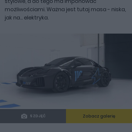
stylowe, a do tego ma imponować
możliwościami. Ważna jest tutaj masa - niska,
jak na... elektryka.
Zobacz galerię
5 ZDJĘĆ