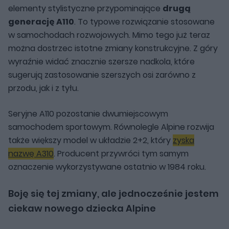
elementy stylistyczne przypominające
drugą
generację A110
. To typowe rozwiązanie stosowane
w samochodach rozwojowych. Mimo tego już teraz
można dostrzec istotne zmiany konstrukcyjne. Z góry
wyraźnie widać znacznie szersze nadkola, które
sugerują zastosowanie szerszych osi zarówno z
przodu, jak i z tyłu.
Seryjne A110 pozostanie dwumiejscowym
samochodem sportowym. Równolegle Alpine rozwija
także większy model w układzie 2+2, który
zyska
nazwę A310
. Producent przywróci tym samym
oznaczenie wykorzystywane ostatnio w 1984 roku.
Boję się tej zmiany, ale jednocześnie jestem
ciekaw nowego dziecka Alpine