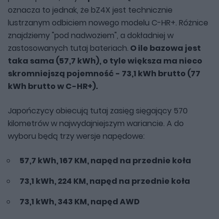
oznacza to jednak, że bZ4X jest technicznie
lustrzanym odbiciem nowego modelu C-HR+. Różnice
znajdziemy "pod nadwoziem", a dokładniej w
zastosowanych tutaj bateriach.
O ile bazowa jest
taka sama (57,7 kWh), o tyle większa ma nieco
skromniejszą pojemność - 73,1 kWh brutto (77
kWh brutto w C-HR+).
Japończycy obiecują tutaj zasięg sięgający 570
kilometrów w najwydajniejszym wariancie. A do
wyboru będą trzy wersje napędowe:
57,7 kWh, 167 KM, napęd na przednie koła
73,1 kWh, 224 KM, napęd na przednie koła
73,1 kWh, 343 KM, napęd AWD