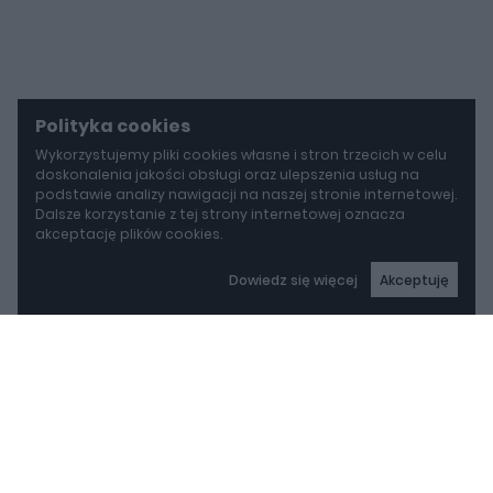
Polityka cookies
Wykorzystujemy pliki cookies własne i stron trzecich w celu
doskonalenia jakości obsługi oraz ulepszenia usług na
podstawie analizy nawigacji na naszej stronie internetowej.
Dalsze korzystanie z tej strony internetowej oznacza
akceptację plików cookies.
Dowiedz się więcej
Akceptuję
autoGALERIA
BYD idzie w stronę Rolls-Royce'a. Yangwang U8L ma w opcji ręcznie malowane dekory za 150 000 zł
BYD idzie w stronę Rolls-
Royce'a. Yangwang U8L
ma w opcji ręcznie