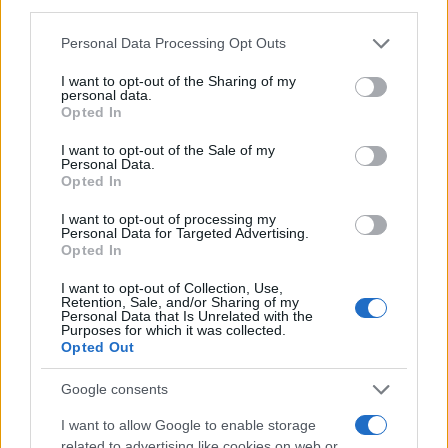
third parties.
Please note that this website/app uses one or more Google
Personal Data Processing Opt Outs
services and may gather and store information including but
not limited to your visit or usage behaviour. You may click to
I want to opt-out of the Sharing of my
personal data.
grant or deny consent to Google and its third-party tags to
Opted In
use your data for below specified purposes in below Google
consent section.
I want to opt-out of the Sale of my
Personal Data.
Opted In
I want to opt-out of processing my
Personal Data for Targeted Advertising.
Opted In
I want to opt-out of Collection, Use,
Retention, Sale, and/or Sharing of my
Personal Data that Is Unrelated with the
Purposes for which it was collected.
Opted Out
Google consents
I want to allow Google to enable storage
related to advertising like cookies on web or