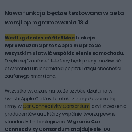
Nowa funkcja będzie testowana w beta
wersji oprogramowania 13.4
Według doniesień 9to5Mac
funkcja
wprowadzana przez Apple ma przede
wszystkim ułatwić współdzielenie samochodu.
Dzięki niej "zaufane" telefony będą miały możliwość
otwierania i uruchamiania pojazdu dzięki obecności
zaufanego smartfona.
Wszystko wskazuje na to, że szybkie działania w
kwestii Apple CarKey to efekt zaangażowania tej
firmy w
Car Connectivity Consortium
, czyli zrzeszenia
producentów aut, którzy wspólnie tworzą pewne
standardy technologiczne.
W gronie Car
Connectivity Consortium znajduje się 100