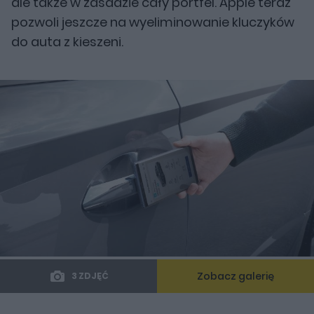
ale także w zasadzie cały portfel. Apple teraz
pozwoli jeszcze na wyeliminowanie kluczyków
do auta z kieszeni.
Zobacz galerię
3 ZDJĘĆ