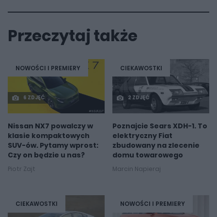
Przeczytaj także
NOWOŚCI I PREMIERY
CIEKAWOSTKI
6 ZDJĘĆ
2 ZDJĘĆ
Nissan NX7 powalczy w
Poznajcie Sears XDH-1. To
klasie kompaktowych
elektryczny Fiat
SUV-ów. Pytamy wprost:
zbudowany na zlecenie
Czy on będzie u nas?
domu towarowego
Piotr Zajt
Marcin Napieraj
CIEKAWOSTKI
NOWOŚCI I PREMIERY