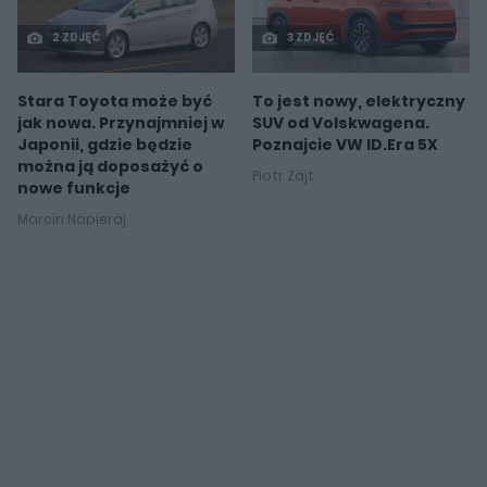
2 ZDJĘĆ
3 ZDJĘĆ
Stara Toyota może być
To jest nowy, elektryczny
jak nowa. Przynajmniej w
SUV od Volskwagena.
Japonii, gdzie będzie
Poznajcie VW ID.Era 5X
można ją doposażyć o
Piotr Zajt
nowe funkcje
Marcin Napieraj