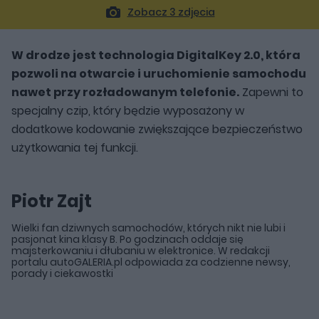
Zobacz 3 zdjęcia
W drodze jest technologia DigitalKey 2.0, która
pozwoli na otwarcie i uruchomienie samochodu
nawet przy rozładowanym telefonie.
Zapewni to
specjalny czip, który będzie wyposażony w
dodatkowe kodowanie zwiększające bezpieczeństwo
użytkowania tej funkcji.
Piotr Zajt
Wielki fan dziwnych samochodów, których nikt nie lubi i
pasjonat kina klasy B. Po godzinach oddaje się
majsterkowaniu i dłubaniu w elektronice. W redakcji
portalu autoGALERIA.pl odpowiada za codzienne newsy,
porady i ciekawostki