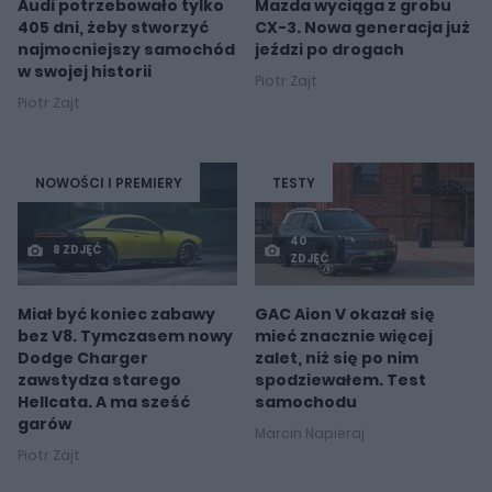
Audi potrzebowało tylko
Mazda wyciąga z grobu
405 dni, żeby stworzyć
CX-3. Nowa generacja już
najmocniejszy samochód
jeździ po drogach
w swojej historii
Piotr Zajt
Piotr Zajt
NOWOŚCI I PREMIERY
TESTY
40
8 ZDJĘĆ
ZDJĘĆ
Miał być koniec zabawy
GAC Aion V okazał się
bez V8. Tymczasem nowy
mieć znacznie więcej
Dodge Charger
zalet, niż się po nim
zawstydza starego
spodziewałem. Test
Hellcata. A ma sześć
samochodu
garów
Marcin Napieraj
Piotr Zajt