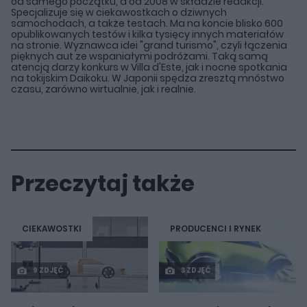
od samego początku, a od 2008 w składzie redakcji.
Specjalizuje się w ciekawostkach o dziwnych
samochodach, a także testach. Ma na koncie blisko 600
opublikowanych testów i kilka tysięcy innych materiałów
na stronie. Wyznawca idei "grand turismo", czyli łączenia
pięknych aut ze wspaniałymi podróżami. Taką samą
atencją darzy konkurs w Villa d'Este, jak i nocne spotkania
na tokijskim Daikoku. W Japonii spędza zresztą mnóstwo
czasu, zarówno wirtualnie, jak i realnie.
Przeczytaj także
CIEKAWOSTKI
PRODUCENCI I RYNEK
9 ZDJĘĆ
3 ZDJĘĆ