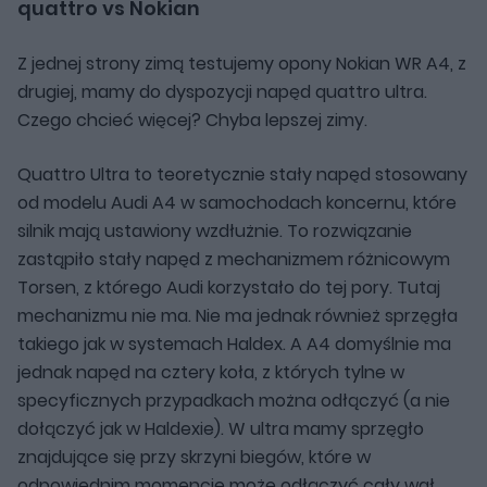
quattro vs Nokian
Z jednej strony zimą testujemy opony Nokian WR A4, z
drugiej, mamy do dyspozycji napęd quattro ultra.
Czego chcieć więcej? Chyba lepszej zimy.
Quattro Ultra to teoretycznie stały napęd stosowany
od modelu Audi A4 w samochodach koncernu, które
silnik mają ustawiony wzdłużnie. To rozwiązanie
zastąpiło stały napęd z mechanizmem różnicowym
Torsen, z którego Audi korzystało do tej pory. Tutaj
mechanizmu nie ma. Nie ma jednak również sprzęgła
takiego jak w systemach Haldex. A A4 domyślnie ma
jednak napęd na cztery koła, z których tylne w
specyficznych przypadkach można odłączyć (a nie
dołączyć jak w Haldexie). W ultra mamy sprzęgło
znajdujące się przy skrzyni biegów, które w
odpowiednim momencie może odłączyć cały wał