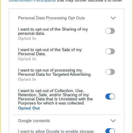
third parties.
Please note that this website/app uses one or more Google
Personal Data Processing Opt Outs
services and may gather and store information including but
not limited to your visit or usage behaviour. You may click to
I want to opt-out of the Sharing of my
personal data.
grant or deny consent to Google and its third-party tags to
Opted In
use your data for below specified purposes in below Google
consent section.
I want to opt-out of the Sale of my
Personal Data.
Opted In
I want to opt-out of processing my
Personal Data for Targeted Advertising.
Opted In
I want to opt-out of Collection, Use,
Retention, Sale, and/or Sharing of my
Personal Data that Is Unrelated with the
Purposes for which it was collected.
Opted Out
Google consents
I want to allow Google to enable storage