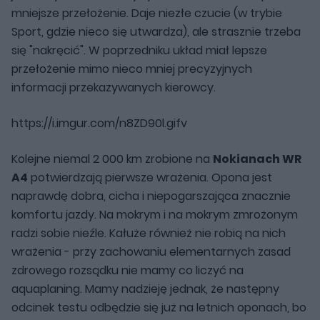
mniejsze przełożenie. Daje niezłe czucie (w trybie
Sport, gdzie nieco się utwardza), ale strasznie trzeba
się "nakręcić". W poprzedniku układ miał lepsze
przełożenie mimo nieco mniej precyzyjnych
informacji przekazywanych kierowcy.
https://i.imgur.com/n8ZD90l.gifv
Kolejne niemal 2 000 km zrobione na
Nokianach WR
A4
potwierdzają pierwsze wrażenia. Opona jest
naprawdę dobra, cicha i niepogarszająca znacznie
komfortu jazdy. Na mokrym i na mokrym zmrożonym
radzi sobie nieźle. Kałuże również nie robią na nich
wrażenia - przy zachowaniu elementarnych zasad
zdrowego rozsądku nie mamy co liczyć na
aquaplaning. Mamy nadzieję jednak, że następny
odcinek testu odbędzie się już na letnich oponach, bo