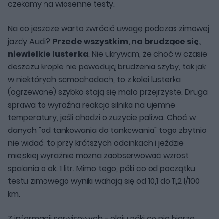
czekamy na wiosenne testy.
Na co jeszcze warto zwrócić uwagę podczas zimowej
jazdy Audi?
Przede wszystkim, na brudzące się,
niewielkie lusterka
. Nie ukrywam, że choć w czasie
deszczu krople nie powodują brudzenia szyby, tak jak
w niektórych samochodach, to z kolei lusterka
(ogrzewane) szybko stają się mało przejrzyste. Druga
sprawa to wyraźna reakcja silnika na ujemne
temperatury, jeśli chodzi o zużycie paliwa. Choć w
danych "od tankowania do tankowania" tego zbytnio
nie widać, to przy krótszych odcinkach i jeździe
miejskiej wyraźnie można zaobserwować wzrost
spalania o ok. 1 litr. Mimo tego, póki co od początku
testu zimowego wyniki wahają się od 10,1 do 11,2 l/100
km.
Z informacji serwisowych - oleju póki co nie bierze,