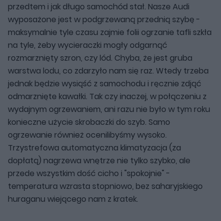
przedtem i jak długo samochód stał. Nasze Audi
wyposażone jest w podgrzewaną przednią szybę -
maksymalnie tyle czasu zajmie folii ogrzanie tafli szkła
na tyle, żeby wycieraczki mogły odgarnąć
rozmarznięty szron, czy lód. Chyba, że jest gruba
warstwa lodu, co zdarzyło nam się raz. Wtedy trzeba
jednak będzie wysiąść z samochodu i ręcznie zdjąć
odmarznięte kawałki. Tak czy inaczej, w połączeniu z
wydajnym ogrzewaniem, ani razu nie było w tym roku
konieczne użycie skrobaczki do szyb. Samo
ogrzewanie również ocenilibyśmy wysoko.
Trzystrefowa automatyczna klimatyzacja (za
dopłatą) nagrzewa wnętrze nie tylko szybko, ale
przede wszystkim dość cicho i "spokojnie" -
temperatura wzrasta stopniowo, bez saharyjskiego
huraganu wiejącego nam z kratek.