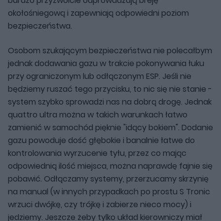
bardzo przyzwoicie odprowadzają breję
okołośniegową i zapewniają odpowiedni poziom
bezpieczeństwa.
Osobom szukającym bezpieczeństwa nie polecałbym
jednak dodawania gazu w trakcie pokonywania łuku
przy ograniczonym lub odłączonym ESP. Jeśli nie
będziemy ruszać tego przycisku, to nic się nie stanie -
system szybko sprowadzi nas na dobrą drogę. Jednak
quattro ultra można w takich warunkach łatwo
zamienić w samochód pięknie "idący bokiem". Dodanie
gazu powoduje dość głębokie i banalnie łatwe do
kontrolowania wyrzucenie tyłu, przez co mając
odpowiednią ilość miejsca, można naprawdę fajnie się
pobawić. Odłączamy systemy, przerzucamy skrzynię
na manual (w innych przypadkach po prostu S Tronic
wrzuci dwójkę, czy trójkę i zabierze nieco mocy) i
jedziemy. Jeszcze żeby tylko układ kierowniczy miał