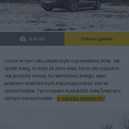
Zobacz galerię
13 ZDJĘĆ
I znów w tym roku ciężko było o prawdziwą zimę. Jak
spadł śnieg, to było ok zera, więc zaraz się rozpuścił.
Jak przyszły mrozy, to niemal bez śniegu, więc
jedynym efektem była imponująca ilość soli na
samochodzie. Tymczasem Audi jeździ dalej (więcej o
samym samochodzie -
w odcinku pierwszym
).