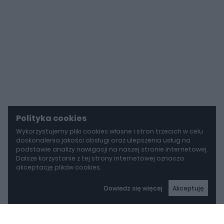
Polityka cookies
Wykorzystujemy pliki cookies własne i stron trzecich w celu
doskonalenia jakości obsługi oraz ulepszenia usług na
podstawie analizy nawigacji na naszej stronie internetowej.
Dalsze korzystanie z tej strony internetowej oznacza
akceptację plików cookies.
Dowiedz się więcej
Akceptuję
autoGALERIA
Mazda wyciąga z grobu CX-3. Nowa generacja już jeździ po drogach