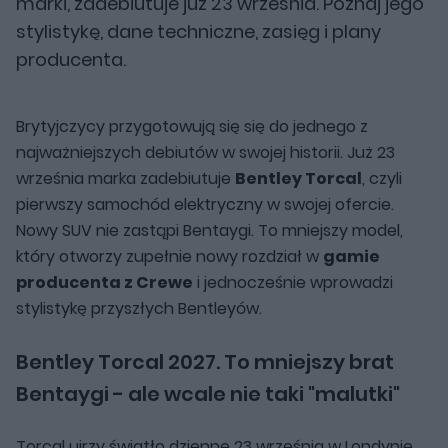
marki, zadebiutuje już 23 września. Poznaj jego
stylistykę, dane techniczne, zasięg i plany
producenta.
Brytyjczycy przygotowują się się do jednego z
najważniejszych debiutów w swojej historii. Już 23
września marka zadebiutuje
Bentley Torcal
, czyli
pierwszy samochód elektryczny w swojej ofercie.
Nowy SUV nie zastąpi Bentaygi. To mniejszy model,
który otworzy zupełnie nowy rozdział w
gamie
producenta z Crewe
i jednocześnie wprowadzi
stylistykę przyszłych Bentleyów.
Bentley Torcal 2027. To mniejszy brat
Bentaygi - ale wcale nie taki "malutki"
Torcal ujrzy światło dzienne 23 września w Londynie.