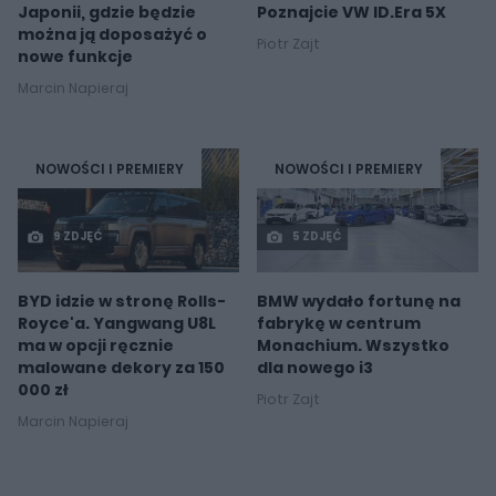
Japonii, gdzie będzie
Poznajcie VW ID.Era 5X
można ją doposażyć o
Piotr Zajt
nowe funkcje
Marcin Napieraj
NOWOŚCI I PREMIERY
NOWOŚCI I PREMIERY
9 ZDJĘĆ
5 ZDJĘĆ
BYD idzie w stronę Rolls-
BMW wydało fortunę na
Royce'a. Yangwang U8L
fabrykę w centrum
ma w opcji ręcznie
Monachium. Wszystko
malowane dekory za 150
dla nowego i3
000 zł
Piotr Zajt
Marcin Napieraj