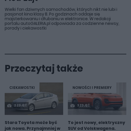
Wielki fan dziwnych samochodów, których nikt nie lubi i
pasjonat kina klasy B. Po godzinach oddaje się
majsterkowaniu i dłubaniu w elektronice. W redakcji
portalu autoGALERIA.pl odpowiada za codzienne newsy,
porady i ciekawostki
Przeczytaj także
CIEKAWOSTKI
NOWOŚCI I PREMIERY
2 ZDJĘĆ
3 ZDJĘĆ
Stara Toyota może być
To jest nowy, elektryczny
jak nowa. Przynajmniej w
SUV od Volskwagena.