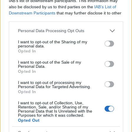
IAB’s list of downstream participants. This information may
also be disclosed by us to third parties on the
IAB’s List of
Downstream Participants
that may further disclose it to other
third parties.
Please note that this website/app uses one or more Google
Personal Data Processing Opt Outs
services and may gather and store information including but
not limited to your visit or usage behaviour. You may click to
I want to opt-out of the Sharing of my
personal data.
grant or deny consent to Google and its third-party tags to
Opted In
use your data for below specified purposes in below Google
consent section.
I want to opt-out of the Sale of my
Personal Data.
Opted In
I want to opt-out of processing my
Personal Data for Targeted Advertising.
Opted In
I want to opt-out of Collection, Use,
Retention, Sale, and/or Sharing of my
Personal Data that Is Unrelated with the
Purposes for which it was collected.
Opted Out