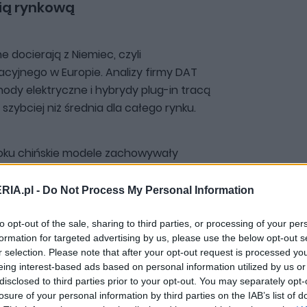
nią rynkową
 docierają z Niemiec, czyli
cyjnego w Europie. Analizy firmy DAT
hody elektryczne i hybrydy plug-in tracą
zybciej niż średnia dla całego rynku.
oku chińskie modele zachowywały
erwotnej ceny katalogowej. W kwietniu
47 procent. Oznacza to spadek o niemal
RIA.pl -
Do Not Process My Personal Information
nieco ponad dwa lata.
to opt-out of the sale, sharing to third parties, or processing of your per
formation for targeted advertising by us, please use the below opt-out s
tość rezydualna wszystkich
r selection. Please note that after your opt-out request is processed y
eing interest-based ads based on personal information utilized by us or
i hybryd plug-in spadła w tym samym
disclosed to third parties prior to your opt-out. You may separately opt-
procentowych.
Innymi słowy, problem
losure of your personal information by third parties on the IAB’s list of
 zelektryfikowanych, jednak w