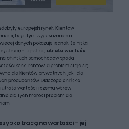
obyły europejski rynek. Klientów
cenami, bogatym wyposażeniem i
więcej danych pokazuje jednak, że niska
 stronę - a jest nią
utrata wartości
.
lna chińskich samochodów spada
kszości konkurentów, a problem staje się
wno dla klientów prywatnych, jak i dla
ych producentów. Dlaczego chińskie
utrata wartości i czemu wbrew
nie dla tych marek i problem dla
niam.
zybko tracą na wartości - jej