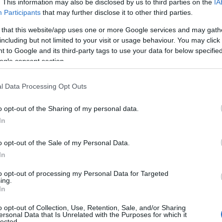
. This information may also be disclosed by us to third parties on the
IA
est znacznie bardziej widoczny.
Participants
that may further disclose it to other third parties.
 that this website/app uses one or more Google services and may gath
including but not limited to your visit or usage behaviour. You may click 
 dane dotyczące trzyletnich
 to Google and its third-party tags to use your data for below specifi
rzyletnie auta benzynowe zachowują
ogle consent section.
talogowej, diesle 59,3 procent,
yczne tylko 50,2 procent.
l Data Processing Opt Outs
o opt-out of the Sharing of my personal data.
ryczna oznacza więc większe ryzyko
In
arki dodatkowo obciążają ten wynik
anymi z budową zaufania na rynku
o opt-out of the Sale of my Personal Data.
In
to opt-out of processing my Personal Data for Targeted
ing.
In
o opt-out of Collection, Use, Retention, Sale, and/or Sharing
ersonal Data that Is Unrelated with the Purposes for which it
lected.