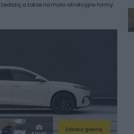
rzedażą, a także na mało atrakcyjne formy
Zobacz galerię
9 ZDJĘĆ