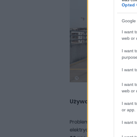
Opted 
Google 
I want t
web or d
I want t
purpose
I want 
I want t
web or d
Używane elektryki z Ch
I want t
or app.
Problem pogłębia niewielki
I want t
elektryczne, zwłaszcza te ch
I want t