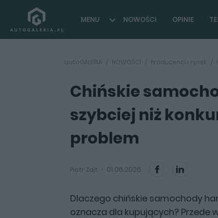
MENU
NOWOŚCI
OPINIE
TE
autoGALERIA
NOWOŚCI
Producenci i rynek
Chińskie samocho
szybciej niż konkur
problem
01.06.2026
Piotr Zajt
Dlaczego chińskie samochody ham
oznacza dla kupujących? Przede 