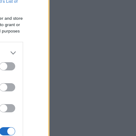
B’s List of
er and store
to grant or
ed purposes