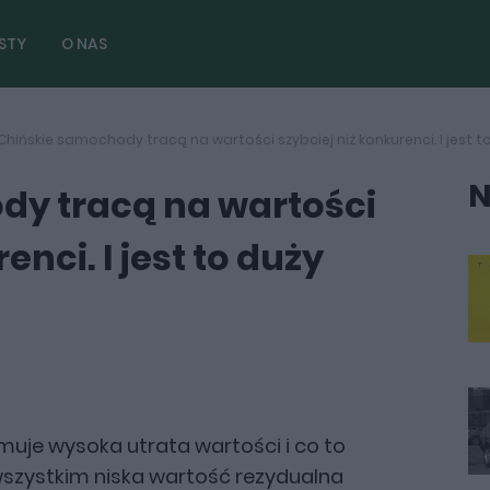
STY
O NAS
Chińskie samochody tracą na wartości szybciej niż konkurenci. I jest 
N
dy tracą na wartości
enci. I jest to duży
uje wysoka utrata wartości i co to
wszystkim niska wartość rezydualna