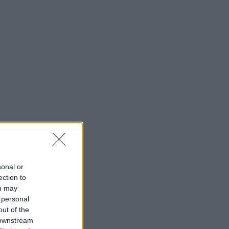
sonal or
ection to
ou may
 personal
out of the
 downstream