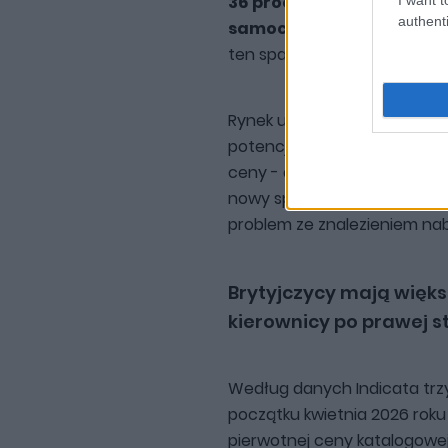
36 procent osób planują
authenti
samochód elektryczny.
W
ten spada jednak do zaledwi
Rynek używanych samochodów
potencjalnych kupujących. I
ceny - aby przyciągnąć klie
nowy sprzedawał się bardzo 
problem ze znalezieniem nab
Brytyjczycy mają więk
kierownicy po prawej s
Według danych Indicata trz
początku kwietnia 2026 roku
pierwotnej ceny katalogowe