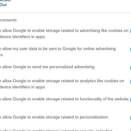
Out
consents
o allow Google to enable storage related to advertising like cookies on
evice identifiers in apps.
o allow my user data to be sent to Google for online advertising
s.
to allow Google to send me personalized advertising.
o allow Google to enable storage related to analytics like cookies on
evice identifiers in apps.
in nie znajdują swoich amatorów
o allow Google to enable storage related to functionality of the website
 popyt na używane samochody
o allow Google to enable storage related to personalization.
ińskie.
Według niemieckiego DAT aż
o allow Google to enable storage related to security, including