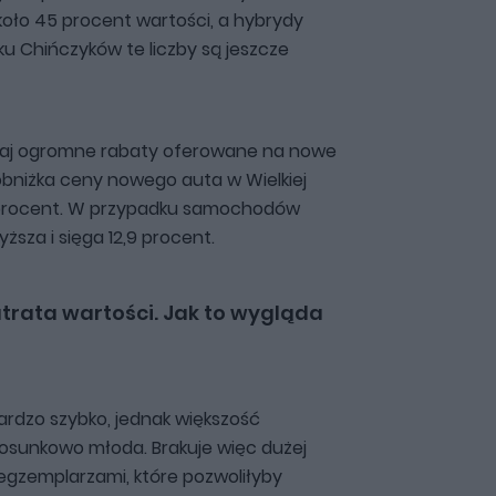
ło 45 procent wartości, a hybrydy
ku Chińczyków te liczby są jeszcze
taj ogromne rabaty oferowane na nowe
bniżka ceny nowego auta w Wielkiej
,4 procent. W przypadku samochodów
ższa i sięga 12,9 procent.
trata wartości. Jak to wygląda
bardzo szybko, jednak większość
osunkowo młoda. Brakuje więc dużej
 egzemplarzami, które pozwoliłyby