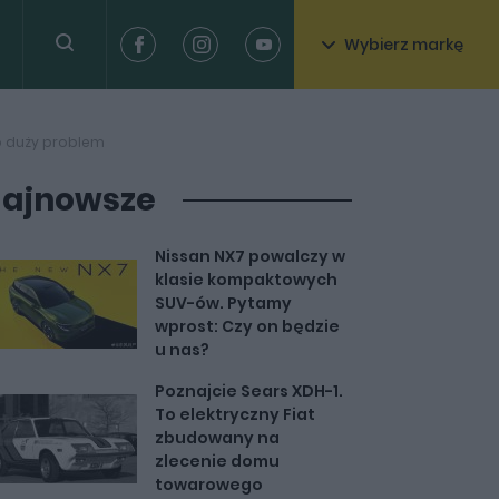
Wybierz markę
to duży problem
ajnowsze
Nissan NX7 powalczy w
klasie kompaktowych
SUV-ów. Pytamy
wprost: Czy on będzie
u nas?
Poznajcie Sears XDH-1.
To elektryczny Fiat
zbudowany na
zlecenie domu
towarowego