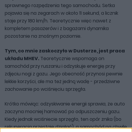
sprawnego rozpędzenia tego samochodu. Setka
pojawia się na zegarach w około 11 sekund, a licznik
staje przy 180 km/h. Teoretycznie więc nawet z
kompletem pasażerów i z bagażami dynamika
pozostanie na znośnym poziomie.
Tym, co mnie zaskoczyło w Dusterze, jest praca
układu MHEV.
Teoretycznie wspomaga on
samochód przy ruszaniu i odzyskuje energię przy
zdjęciu nogi z gazu. Jego obecność przynosi pewnie
lekkie korzyści, ale ma też jedną wadę - przedziwne
zachowanie po wciśnięciu sprzęgła.
Krótko mówiąc: odzyskiwanie energii sprawia, że auto
zaczyna mocniej hamować po odpuszczeniu gazu.
Kiedy jednak wciśniecie sprzęgło, ten opór znika (bo
rekuperacja przestaje działać), a samochód na chwile