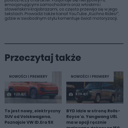
emocjonującymi samochodami oraz włoskimi i
słoweńskimi krajobrazami, co często przewija się w jego
tekstach. Prowadzi także kanał YouTube „Kuchno Rides!”,
gdzie w swobodnym stylu komentuje świat motoryzacji.
Przeczytaj także
NOWOŚCI I PREMIERY
NOWOŚCI I PREMIERY
3 ZDJĘĆ
9 ZDJĘĆ
To jest nowy, elektryczny
BYD idzie w stronę Rolls-
SUV od Volskwagena.
Royce'a. Yangwang U8L
Poznajcie VW ID.Era 5X
ma w opcji ręcznie
malowane dekory za 150