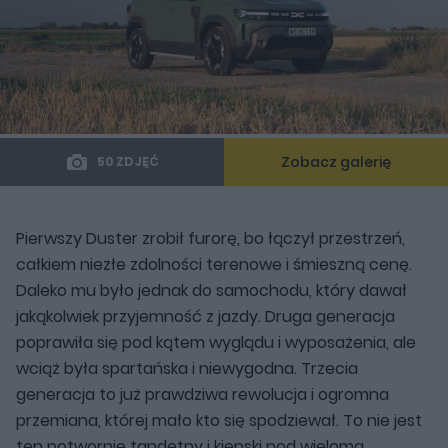
Zobacz galerię
50 ZDJĘĆ
Pierwszy Duster zrobił furorę, bo łączył przestrzeń,
całkiem niezłe zdolności terenowe i śmieszną cenę.
Daleko mu było jednak do samochodu, który dawał
jakąkolwiek przyjemność z jazdy. Druga generacja
poprawiła się pod kątem wyglądu i wyposażenia, ale
wciąż była spartańska i niewygodna. Trzecia
generacja to już prawdziwa rewolucja i ogromna
przemiana, której mało kto się spodziewał. To nie jest
ten potwornie tandetny i kiepski pod wieloma