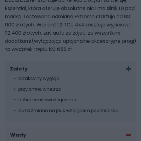
Dacia Duster startuje od 79 900 złotych za wersję
Essential, która oferuje absolutne nic i ma silnik 1.0 pod
maską. Testowana odmiana Extreme startuje od 93
900 złotych. Wariant 1.2 TCe 4x4 kosztuje wyjściowo
112 400 złotych, zaś auto ze zdjęć, ze wszystkimi
dodatkami (wyłączając opcjonalne akcesoryjne progi)
to wydatek rzędu 123 655 zł.
Zalety
atrakcyjny wygląd
przyjemne wnętrze
dobre właściwości jezdne
duża zmiana na plus względem poprzednika
Wady