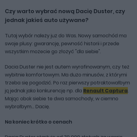
Czy warto wybrać nową Dacię Duster, czy
jednak jakieś auto używane?
Tutaj wybór należy już do Was. Nowy samochód ma
swoje plusy: gwarancję, pewność historii i przede
wszystkim możecie go złożyć "dla siebie".
Dacia Duster nie jest autem wyrafinowanym, czy też
wybitnie komfortowym. Ma dużo minusów, z którymi
trzeba się pogodzić. Po raz pierwszy potraktowałbym
ją jednak jako konkurencję np. dla
Renault Captura
.
Mając obok siebie te dwa samochody, w ciemno
wybrałbym... Dacię.
Na koniec krótko o cenach