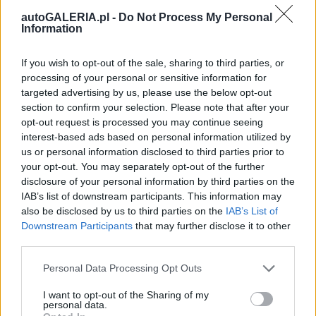
"szarpie" i sprawia wrażenie, jakby chciał przyspieszyć.
autoGALERIA.pl -
Do Not Process My Personal
Zachowanie płynności jazdy jest więc nieco
Information
trudniejsze i bardziej wymagające.
If you wish to opt-out of the sale, sharing to third parties, or
Zresztą sama skrzynia biegów jest specyficznie
processing of your personal or sensitive information for
targeted advertising by us, please use the below opt-out
zgrana z silnikiem, gdyż ma bardzo długie przełożenia.
section to confirm your selection. Please note that after your
W efekcie czasami trzeba trochę pobawić się
opt-out request is processed you may continue seeing
lewarkiem, aby idealnie dobrać obroty.
interest-based ads based on personal information utilized by
us or personal information disclosed to third parties prior to
Ma to jednak dwie zalety: hałas w kabinie jest dużo
your opt-out. You may separately opt-out of the further
disclosure of your personal information by third parties on the
niższy, a spalanie naprawdę przyjazne portfelowi.
IAB’s list of downstream participants. This information may
Przy 140 km/h we wnętrzu wciąż mamy
also be disclosed by us to third parties on the
IAB’s List of
względny spokój (co w porównaniu do
Downstream Participants
that may further disclose it to other
poprzedników jest gigantyczną zmianą), a
third parties.
obroty sięgają wartości 2600 na obrotomierzu.
Please note that this website/app uses one or more Google
Personal Data Processing Opt Outs
services and may gather and store information including but
Silnik 1.2 TCe w Dacii Duster jest też bardzo oszczędny.
not limited to your visit or usage behaviour. You may click to
I want to opt-out of the Sharing of my
personal data.
grant or deny consent to Google and its third-party tags to
W Warszawie, nawet w gęstym ruchu i w korkach,