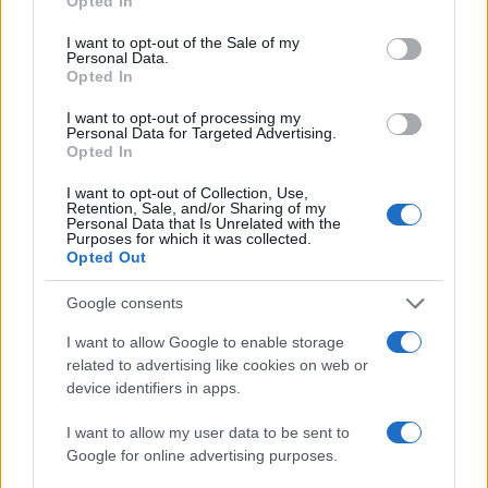
Opted In
use your data for below specified purposes in below Google
zamykałem się w 8,1 litra na setkę. W trasie zaś, nawet
consent section.
I want to opt-out of the Sale of my
przy 140 km/h, było to średnio 7,4-7,8 l/100 km.
Personal Data.
Opted In
przy 100 km/h:
4,3 l/100 km
I want to opt-out of processing my
Personal Data for Targeted Advertising.
Opted In
przy 120 km/h:
6,1 l/100 km
I want to opt-out of Collection, Use,
Retention, Sale, and/or Sharing of my
przy 140 km/h:
7,5 l/100 km
Personal Data that Is Unrelated with the
Purposes for which it was collected.
Opted Out
w mieście:
7,8-8,1 l/100 km
Google consents
Przejdźmy więc do odpowiedzi na kluczowe
I want to allow Google to enable storage
related to advertising like cookies on web or
pytanie: czy Dacia Duster ma sens?
device identifiers in apps.
Teraz bardziej niż kiedykolwiek, ale nie w każdej wersji -
I want to allow my user data to be sent to
Google for online advertising purposes.
choć tutaj wiele zależy od potrzeb i oczekiwań