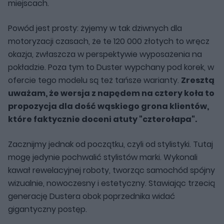
miejscach.
Powód jest prosty: żyjemy w tak dziwnych dla
motoryzacji czasach, że te 120 000 złotych to wręcz
okazja, zwłaszcza w perspektywie wyposażenia na
pokładzie. Poza tym to Duster wypchany pod korek, w
ofercie tego modelu są też tańsze warianty.
Zresztą
uważam, że wersja z napędem na cztery koła to
propozycja dla dość wąskiego grona klientów,
które faktycznie doceni atuty "czterołapa".
Zacznijmy jednak od początku, czyli od stylistyki. Tutaj
mogę jedynie pochwalić stylistów marki. Wykonali
kawał rewelacyjnej roboty, tworząc samochód spójny
wizualnie, nowoczesny i estetyczny. Stawiając trzecią
generację Dustera obok poprzednika widać
gigantyczny postęp.