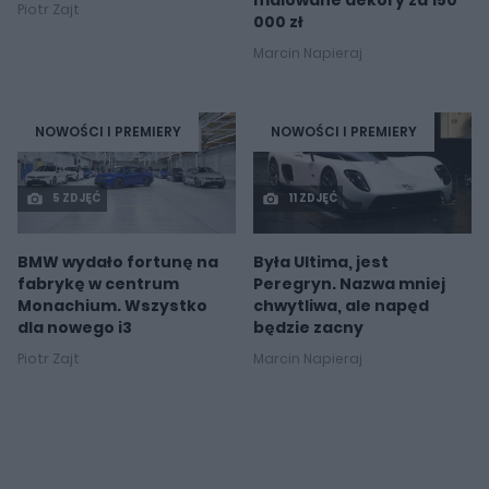
Piotr Zajt
000 zł
Marcin Napieraj
NOWOŚCI I PREMIERY
NOWOŚCI I PREMIERY
5 ZDJĘĆ
11 ZDJĘĆ
BMW wydało fortunę na
Była Ultima, jest
fabrykę w centrum
Peregryn. Nazwa mniej
Monachium. Wszystko
chwytliwa, ale napęd
dla nowego i3
będzie zacny
Piotr Zajt
Marcin Napieraj