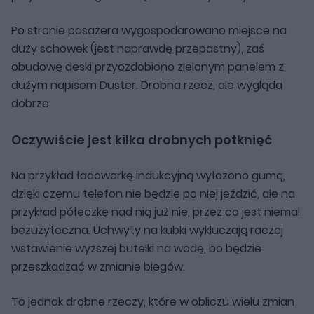
Po stronie pasażera wygospodarowano miejsce na
duży schowek (jest naprawdę przepastny), zaś
obudowę deski przyozdobiono zielonym panelem z
dużym napisem Duster. Drobna rzecz, ale wygląda
dobrze.
Oczywiście jest kilka drobnych potknięć
Na przykład ładowarkę indukcyjną wyłożono gumą,
dzięki czemu telefon nie będzie po niej jeździć, ale na
przykład półeczkę nad nią już nie, przez co jest niemal
bezużyteczna. Uchwyty na kubki wykluczają raczej
wstawienie wyższej butelki na wodę, bo będzie
przeszkadzać w zmianie biegów.
To jednak drobne rzeczy, które w obliczu wielu zmian