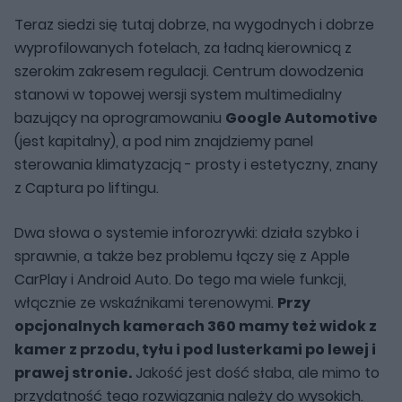
Teraz siedzi się tutaj dobrze, na wygodnych i dobrze
wyprofilowanych fotelach, za ładną kierownicą z
szerokim zakresem regulacji. Centrum dowodzenia
stanowi w topowej wersji system multimedialny
bazujący na oprogramowaniu
Google Automotive
(jest kapitalny), a pod nim znajdziemy panel
sterowania klimatyzacją - prosty i estetyczny, znany
z Captura po liftingu.
Dwa słowa o systemie inforozrywki: działa szybko i
sprawnie, a także bez problemu łączy się z Apple
CarPlay i Android Auto. Do tego ma wiele funkcji,
włącznie ze wskaźnikami terenowymi.
Przy
opcjonalnych kamerach 360 mamy też widok z
kamer z przodu, tyłu i pod lusterkami po lewej i
prawej stronie.
Jakość jest dość słaba, ale mimo to
przydatność tego rozwiązania należy do wysokich.