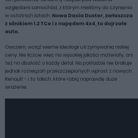
względami samochód, z którym mieliśmy do czynienia
w ostatnich latach.
Nowa Dacia Duster, zwłaszcza
z silnikiem 1.2 TCe i z napędem 4x4, to dojrzałe
auto.
Owszem, wciąż wierne ideologii utrzymywania niskiej
ceny. Nie liczcie więc na wysokiej jakości materiały, ani
też na dbałość o każdy detal. Na pokładzie nie brakuje
jednak rozwiązań przeszczepionych wprost z nowych
Renault - i to takich, które robią naprawdę duże
wrażenie.