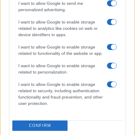
kupującego.
I want to allow Google to send me
personalized advertising.
W mojej opinii Duster najlepiej wypada z
I want to allow Google to enable storage
silnikiem ECO-G, czyli ze 100-konną benzyną 1.0
related to analytics like cookies on web or
z LPG.
To gwarancja potencjalnie taniej jazdy (choć
device identifiers in apps.
ceny gazu pozostają niewiadomą), aczkolwiek
okupionej przeciętną dynamiką. Drugą opcją, którą
I want to allow Google to enable storage
related to functionality of the website or app.
brałbym pod uwagę, jest wersja 1.2 TCe 130 KM, ale w
wydaniu przednionapędowym.
I want to allow Google to enable storage
related to personalization.
Wariant 4x4 nie ma sensu w momencie, w którym
naszym offroadem będą głównie krawężniki i lekkie
I want to allow Google to enable storage
related to security, including authentication
szutrówki.
Za to osoby, które mieszkają w górach,
functionality and fraud prevention, and other
lub faktycznie dojeżdżają w trudniej dostępne
user protection.
miejsca, powinny rozważyć taką opcję.
Napęd nie jest tutaj wyrafinowany, ale na luźnej
CONFIRM
nawierzchni sprawnie spina koła i poprawia trakcję.