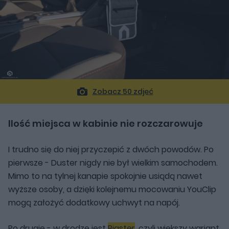
Zobacz 50 zdjęć
Ilość miejsca w kabinie nie rozczarowuje
I trudno się do niej przyczepić z dwóch powodów. Po
pierwsze - Duster nigdy nie był wielkim samochodem.
Mimo to na tylnej kanapie spokojnie usiądą nawet
wyższe osoby, a dzięki kolejnemu mocowaniu YouClip
mogą założyć dodatkowy uchwyt na napój.
Po drugie - w drodze jest
Bigster
, czyli większy wariant