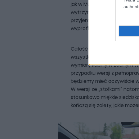
jak w Mustangu), ale w aucie 
authenti
wytrzymałość, co już oceni 
przyjemnie leżąca w dłoniac
wyprofilowaniu.
Całość wnętrza sprawia wra
wszystko wydaje się być „w z
wymiary kabiny w żadnym w
przypadku wersji z pełnopra
będziemy mieć oczywiście wy
W wersji ze „stołkami” nato
stosunkowo miękkie siedziska
kończą się zalety, jakie moż