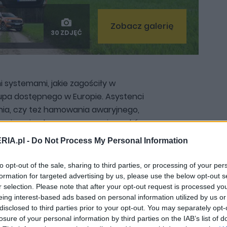
Zobacz galerię
30 ZDJĘĆ
i systemami, jakie zagościły w
upa dostępnego w Europie. Asystenci
enia, czy też hamowania awaryjnego,
żenia pojazdu, rozpoznawanie znaków
nia pasa ruchu i jeszcze kilka innych.
RIA.pl -
Do Not Process My Personal Information
r jest naszpikowany nowinkami, przez
z japońskimi „twardzielami”, ale i
to opt-out of the sale, sharing to third parties, or processing of your per
ądających się za popularnymi SUVami.
formation for targeted advertising by us, please use the below opt-out s
r selection. Please note that after your opt-out request is processed y
zostałych kwestiach.
eing interest-based ads based on personal information utilized by us or
disclosed to third parties prior to your opt-out. You may separately opt-
losure of your personal information by third parties on the IAB’s list of