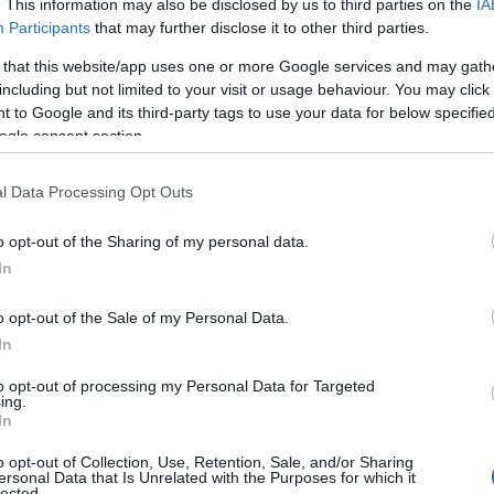
. This information may also be disclosed by us to third parties on the
IA
Participants
that may further disclose it to other third parties.
edaleko Pułtuska wita nas nowa twarz.
 that this website/app uses one or more Google services and may gath
including but not limited to your visit or usage behaviour. You may click 
ciwie z faceliftingiem, to przedni pas
 to Google and its third-party tags to use your data for below specifi
odchodząc bliżej, w „spojrzeniu”
ogle consent section.
nawet dostrzec pewne podobieństwo
co oczywiście jest komplementem dla
l Data Processing Opt Outs
wozia pozostała już niemal bez
ożemy przejść dalej.
o opt-out of the Sharing of my personal data.
In
o opt-out of the Sale of my Personal Data.
In
to opt-out of processing my Personal Data for Targeted
ing.
In
o opt-out of Collection, Use, Retention, Sale, and/or Sharing
ersonal Data that Is Unrelated with the Purposes for which it
lected.