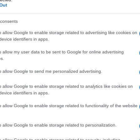
Out
consents
o allow Google to enable storage related to advertising like cookies on
evice identifiers in apps.
o allow my user data to be sent to Google for online advertising
Zobacz 30 zdjęć
s.
to allow Google to send me personalized advertising.
o allow Google to enable storage related to analytics like cookies on
aniem do Mustanga. We wnętrzu możemy
evice identifiers in apps.
jektantów, jak w przypadku
istyka kokpitu nadal średnio przypomina
o allow Google to enable storage related to functionality of the website
orda jeżdżące po naszych drogach i ma
je się być już na dobrej drodze.
o allow Google to enable storage related to personalization.
nia kabiny oczywiście odbiegają od
ypowo osobowych modelach (podobnie
o allow Google to enable storage related to security, including