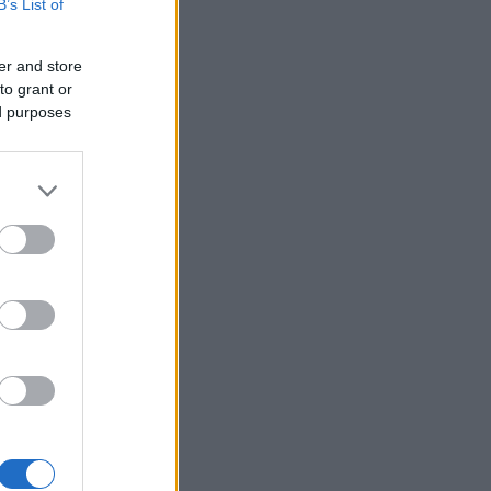
B’s List of
er and store
to grant or
ed purposes