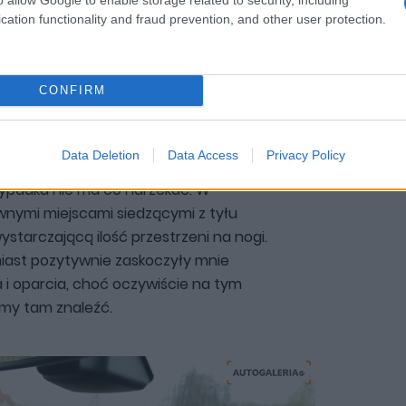
tego pokroju bardziej liczy się ich
cation functionality and fraud prevention, and other user protection.
czas. Moją uwagę zwróciła bardzo
h kierownica o odpowiedniej grubości i
CONFIRM
żenie trochę mało przestrzennego, a
Data Deletion
Data Access
Privacy Policy
asięgu ręki”, choć na rzeczywiste
ypadku nie ma co narzekać. W
wnymi miejscami siedzącymi z tyłu
starczającą ilość przestrzeni na nogi.
miast pozytywnie zaskoczyły mnie
 i oparcia, choć oczywiście na tym
emy tam znaleźć.