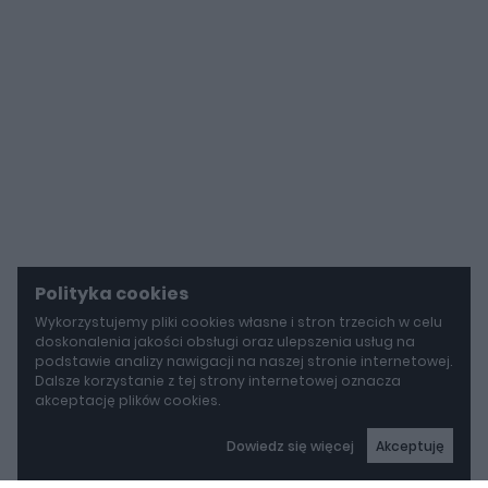
Polityka cookies
Wykorzystujemy pliki cookies własne i stron trzecich w celu
doskonalenia jakości obsługi oraz ulepszenia usług na
podstawie analizy nawigacji na naszej stronie internetowej.
Dalsze korzystanie z tej strony internetowej oznacza
akceptację plików cookies.
Dowiedz się więcej
Akceptuję
autoGALERIA
Mazda wyciąga z grobu CX-3. Nowa generacja już jeździ po drogach