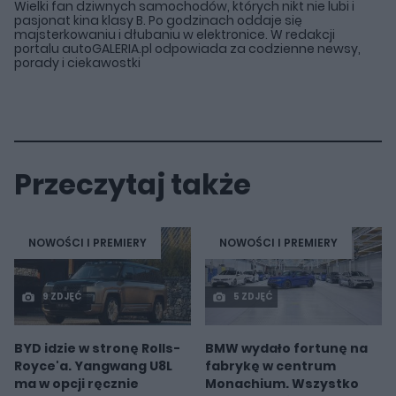
Wielki fan dziwnych samochodów, których nikt nie lubi i
pasjonat kina klasy B. Po godzinach oddaje się
majsterkowaniu i dłubaniu w elektronice. W redakcji
portalu autoGALERIA.pl odpowiada za codzienne newsy,
porady i ciekawostki
Przeczytaj także
NOWOŚCI I PREMIERY
NOWOŚCI I PREMIERY
9 ZDJĘĆ
5 ZDJĘĆ
BYD idzie w stronę Rolls-
BMW wydało fortunę na
Royce'a. Yangwang U8L
fabrykę w centrum
ma w opcji ręcznie
Monachium. Wszystko