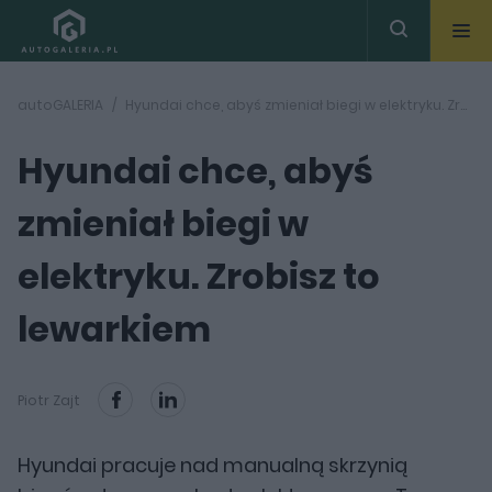
autoGALERIA
Hyundai chce, abyś zmieniał biegi w elektryku. Zrobisz to lewarkiem
Hyundai chce, abyś
zmieniał biegi w
elektryku. Zrobisz to
lewarkiem
Piotr Zajt
Hyundai pracuje nad manualną skrzynią