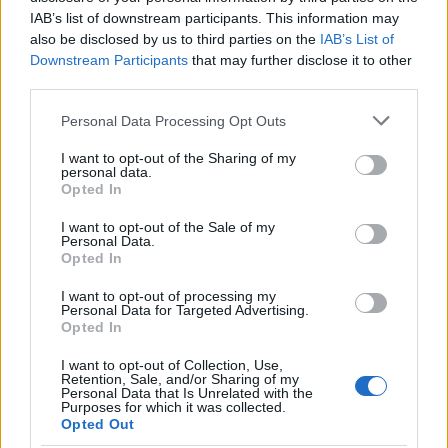
IAB’s list of downstream participants. This information may
also be disclosed by us to third parties on the
IAB’s List of
Downstream Participants
that may further disclose it to other
third parties.
Please note that this website/app uses one or more Google
Personal Data Processing Opt Outs
services and may gather and store information including but
not limited to your visit or usage behaviour. You may click to
I want to opt-out of the Sharing of my
personal data.
grant or deny consent to Google and its third-party tags to
Opted In
use your data for below specified purposes in below Google
consent section.
I want to opt-out of the Sale of my
Personal Data.
Opted In
I want to opt-out of processing my
Personal Data for Targeted Advertising.
Opted In
I want to opt-out of Collection, Use,
Retention, Sale, and/or Sharing of my
Personal Data that Is Unrelated with the
Purposes for which it was collected.
Opted Out