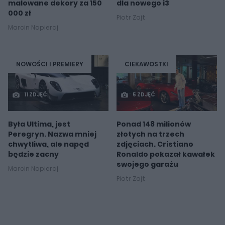
malowane dekory za 150
dla nowego i3
000 zł
Piotr Zajt
Marcin Napieraj
NOWOŚCI I PREMIERY
CIEKAWOSTKI
11 ZDJĘĆ
5 ZDJĘĆ
Była Ultima, jest
Ponad 148 milionów
Peregryn. Nazwa mniej
złotych na trzech
chwytliwa, ale napęd
zdjęciach. Cristiano
będzie zacny
Ronaldo pokazał kawałek
swojego garażu
Marcin Napieraj
Piotr Zajt