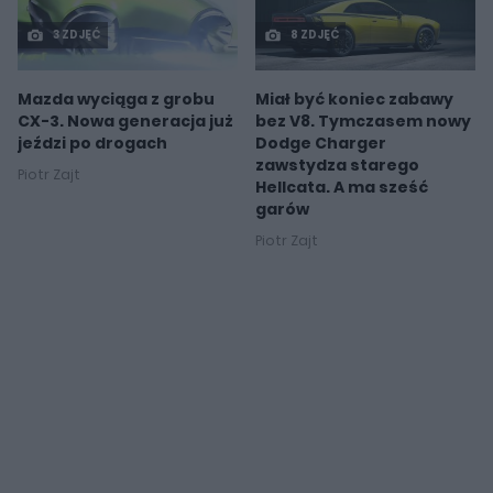
3 ZDJĘĆ
8 ZDJĘĆ
Mazda wyciąga z grobu
Miał być koniec zabawy
CX-3. Nowa generacja już
bez V8. Tymczasem nowy
jeździ po drogach
Dodge Charger
zawstydza starego
Piotr Zajt
Hellcata. A ma sześć
garów
Piotr Zajt