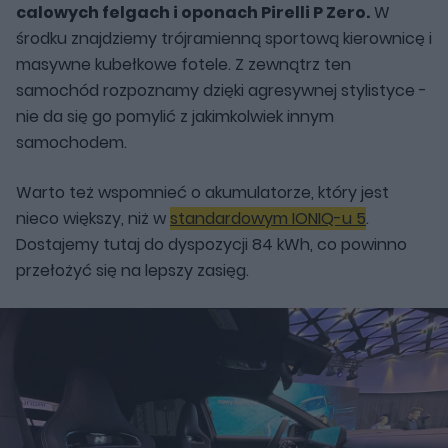
calowych felgach i oponach Pirelli P Zero.
W
środku znajdziemy trójramienną sportową kierownicę i
masywne kubełkowe fotele. Z zewnątrz ten
samochód rozpoznamy dzięki agresywnej stylistyce -
nie da się go pomylić z jakimkolwiek innym
samochodem.
Warto też wspomnieć o akumulatorze, który jest
nieco większy, niż w
standardowym IONIQ-u 5
.
Dostajemy tutaj do dyspozycji 84 kWh, co powinno
przełożyć się na lepszy zasięg.