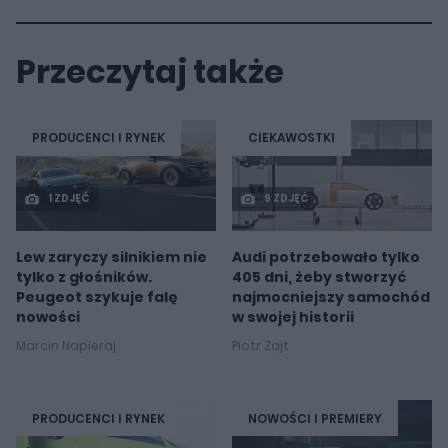
Przeczytaj także
PRODUCENCI I RYNEK
CIEKAWOSTKI
1 ZDJĘĆ
9 ZDJĘĆ
Lew zaryczy silnikiem nie
Audi potrzebowało tylko
tylko z głośników.
405 dni, żeby stworzyć
Peugeot szykuje falę
najmocniejszy samochód
nowości
w swojej historii
Marcin Napieraj
Piotr Zajt
PRODUCENCI I RYNEK
NOWOŚCI I PREMIERY