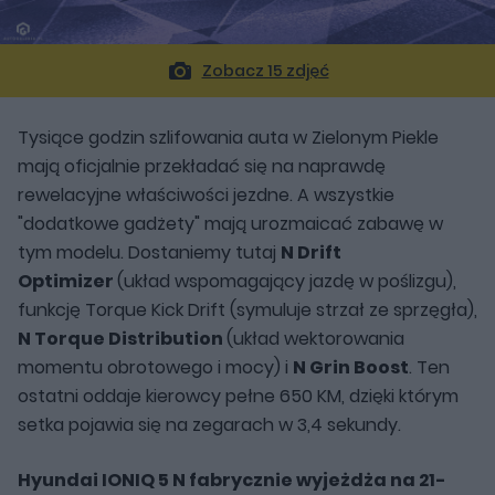
Zobacz 15 zdjęć
Tysiące godzin szlifowania auta w Zielonym Piekle
mają oficjalnie przekładać się na naprawdę
rewelacyjne właściwości jezdne. A wszystkie
"dodatkowe gadżety" mają urozmaicać zabawę w
tym modelu. Dostaniemy tutaj
N Drift
Optimizer
(układ wspomagający jazdę w poślizgu),
funkcję Torque Kick Drift (symuluje strzał ze sprzęgła),
N Torque Distribution
(układ wektorowania
momentu obrotowego i mocy) i
N Grin Boost
. Ten
ostatni oddaje kierowcy pełne 650 KM, dzięki którym
setka pojawia się na zegarach w 3,4 sekundy.
Hyundai IONIQ 5 N fabrycznie wyjeżdża na 21-