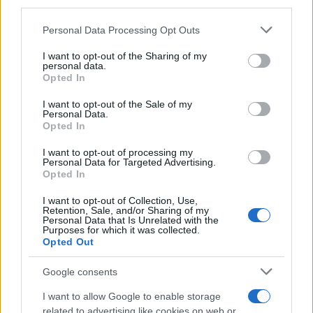
third parties.
Please note that this website/app uses one or more Google
Personal Data Processing Opt Outs
services and may gather and store information including but
not limited to your visit or usage behaviour. You may click to
I want to opt-out of the Sharing of my
personal data.
grant or deny consent to Google and its third-party tags to
Opted In
use your data for below specified purposes in below Google
consent section.
I want to opt-out of the Sale of my
Personal Data.
Opted In
I want to opt-out of processing my
Personal Data for Targeted Advertising.
Opted In
I want to opt-out of Collection, Use,
Retention, Sale, and/or Sharing of my
Personal Data that Is Unrelated with the
Purposes for which it was collected.
Opted Out
Google consents
I want to allow Google to enable storage
related to advertising like cookies on web or