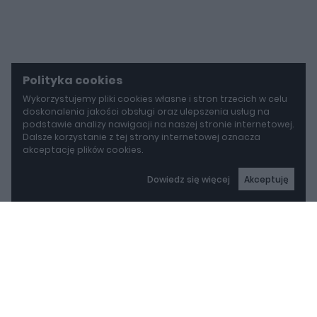
Polityka cookies
Wykorzystujemy pliki cookies własne i stron trzecich w celu
doskonalenia jakości obsługi oraz ulepszenia usług na
podstawie analizy nawigacji na naszej stronie internetowej.
Dalsze korzystanie z tej strony internetowej oznacza
akceptację plików cookies.
Dowiedz się więcej
Akceptuję
autoGALERIA
Mazda wyciąga z grobu CX-3. Nowa generacja już jeździ po drogach
Mazda wyciąga z grobu
CX-3. Nowa generacja
już jeździ po drogach