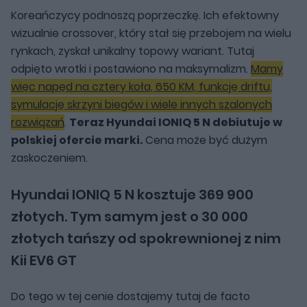
Koreańczycy podnoszą poprzeczkę. Ich efektowny
wizualnie crossover, który stał się przebojem na wielu
rynkach, zyskał unikalny topowy wariant. Tutaj
odpięto wrotki i postawiono na maksymalizm.
Mamy
więc napęd na cztery koła, 650 KM, funkcję driftu,
symulację skrzyni biegów i wiele innych szalonych
rozwiązań
.
Teraz Hyundai IONIQ 5 N debiutuje w
polskiej ofercie marki.
Cena może być dużym
zaskoczeniem.
Hyundai IONIQ 5 N kosztuje 369 900
złotych. Tym samym jest o 30 000
złotych tańszy od spokrewnionej z nim
Kii EV6 GT
Do tego w tej cenie dostajemy tutaj de facto