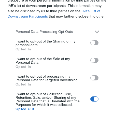
disclosure of your personal information by third parties on the
IAB’s list of downstream participants. This information may
also be disclosed by us to third parties on the
IAB’s List of
Downstream Participants
that may further disclose it to other
third parties.
Please note that this website/app uses one or more Google
Personal Data Processing Opt Outs
services and may gather and store information including but
not limited to your visit or usage behaviour. You may click to
I want to opt-out of the Sharing of my
personal data.
grant or deny consent to Google and its third-party tags to
Opted In
use your data for below specified purposes in below Google
consent section.
I want to opt-out of the Sale of my
Personal Data.
Opted In
I want to opt-out of processing my
Personal Data for Targeted Advertising.
Opted In
I want to opt-out of Collection, Use,
Retention, Sale, and/or Sharing of my
Personal Data that Is Unrelated with the
Purposes for which it was collected.
Opted Out