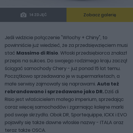
Zobacz galerię
14 ZDJĘĆ
Jeśli widzicie połączenie "Włochy + Chiny", to
powinniście już wiedzieć, że za przedsięwzięciem musi
stać
Massimo di Risio
. Włoski przedsiębiorca znalazł
przepis na sukces. Do swojego rodzimego kraju zaczął
ściągać samochody Chery - już ponad 15 lat temu.
Początkowo sprzedawano je w supermarketach, a
małe serwisy zajmowały się naprawami.
Auta też
rebrandowano i sprzedawano jako DR.
Dziś di
Risio jest właścicielem małego imperium, sprzedając
coraz więcej samochodów i zgarniając kolejne marki
pod swoje skrzydła. Obok DR, Sportequippe, ICKX i EVO
pojawiły się także dawne włoskie nazwy - ITALA oraz
teraz także OSCA.