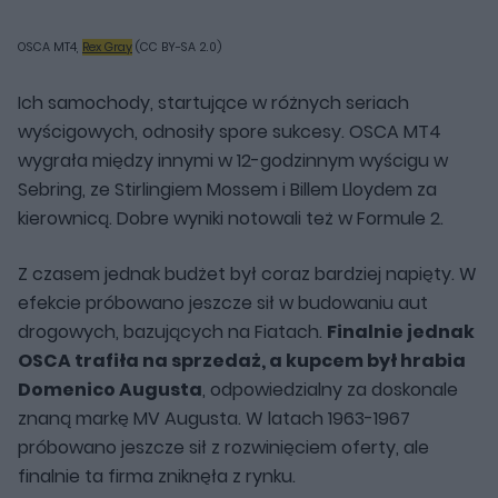
OSCA MT4,
Rex Gray
(CC BY-SA 2.0)
Ich samochody, startujące w różnych seriach
wyścigowych, odnosiły spore sukcesy. OSCA MT4
wygrała między innymi w 12-godzinnym wyścigu w
Sebring, ze Stirlingiem Mossem i Billem Lloydem za
kierownicą. Dobre wyniki notowali też w Formule 2.
Z czasem jednak budżet był coraz bardziej napięty. W
efekcie próbowano jeszcze sił w budowaniu aut
drogowych, bazujących na Fiatach.
Finalnie jednak
OSCA trafiła na sprzedaż, a kupcem był hrabia
Domenico Augusta
, odpowiedzialny za doskonale
znaną markę MV Augusta. W latach 1963-1967
próbowano jeszcze sił z rozwinięciem oferty, ale
finalnie ta firma zniknęła z rynku.