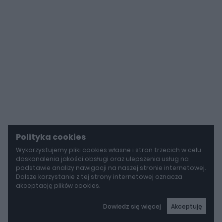
Polityka cookies
Wykorzystujemy pliki cookies własne i stron trzecich w celu
doskonalenia jakości obsługi oraz ulepszenia usług na
podstawie analizy nawigacji na naszej stronie internetowej.
Dalsze korzystanie z tej strony internetowej oznacza
akceptację plików cookies.
Dowiedz się więcej
Akceptuję
autoGALERIA
Mazda wyciąga z grobu CX-3. Nowa generacja już jeździ po drogach