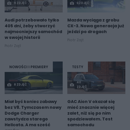
9 ZDJĘĆ
3 ZDJĘĆ
Audi potrzebowało tylko
Mazda wyciąga z grobu
405 dni, żeby stworzyć
CX-3. Nowa generacja już
najmocniejszy samochód
jeździ po drogach
w swojej historii
Piotr Zajt
Piotr Zajt
NOWOŚCI I PREMIERY
TESTY
40
8 ZDJĘĆ
ZDJĘĆ
Miał być koniec zabawy
GAC Aion V okazał się
bez V8. Tymczasem nowy
mieć znacznie więcej
Dodge Charger
zalet, niż się po nim
zawstydza starego
spodziewałem. Test
Hellcata. A ma sześć
samochodu