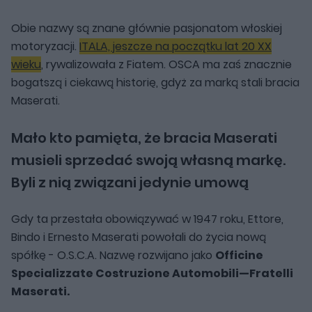
Obie nazwy są znane głównie pasjonatom włoskiej
motoryzacji.
ITALA, jeszcze na początku lat 20 XX
wieku
, rywalizowała z Fiatem. OSCA ma zaś znacznie
bogatszą i ciekawą historię, gdyż za marką stali bracia
Maserati.
Mało kto pamięta, że bracia Maserati
musieli sprzedać swoją własną markę.
Byli z nią związani jedynie umową
Gdy ta przestała obowiązywać w 1947 roku, Ettore,
Bindo i Ernesto Maserati powołali do życia nową
spółkę - O.S.C.A. Nazwę rozwijano jako
Officine
Specializzate Costruzione Automobili—Fratelli
Maserati.