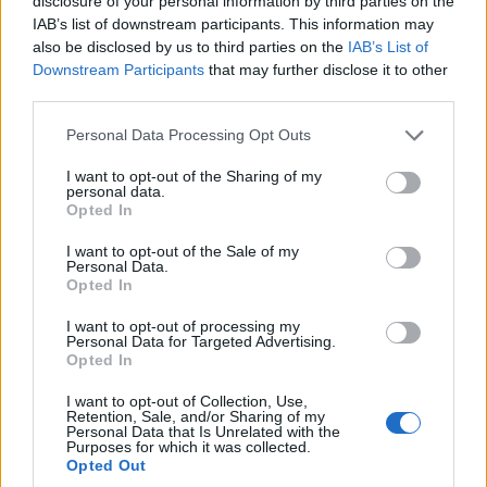
disclosure of your personal information by third parties on the
IAB’s list of downstream participants. This information may
also be disclosed by us to third parties on the
IAB’s List of
Downstream Participants
that may further disclose it to other
third parties.
Please note that this website/app uses one or more Google
Personal Data Processing Opt Outs
services and may gather and store information including but
Zobacz 35 zdjęć
not limited to your visit or usage behaviour. You may click to
I want to opt-out of the Sharing of my
personal data.
grant or deny consent to Google and its third-party tags to
Opted In
use your data for below specified purposes in below Google
Tutaj lista konkurentów jest dość specyficzna, gdyż
consent section.
I want to opt-out of the Sale of my
Hyundai chce rywalizować m.in. z
Peugeotem e-2008
Personal Data.
Opted In
i
Oplem Mokką-E
.
Paradoksalnie jednak do
zabawy dołączyło
Volvo EX30
, które w
I want to opt-out of processing my
Personal Data for Targeted Advertising.
najtańszym wydaniu kosztuje właśnie 169 900
Opted In
złotych.
I want to opt-out of Collection, Use,
Retention, Sale, and/or Sharing of my
Zobaczymy więc co zaproponuje nam Hyundai. Bez
Personal Data that Is Unrelated with the
Purposes for which it was collected.
wątpienia będzie to jedna z ważniejszych pozycji na
Opted Out