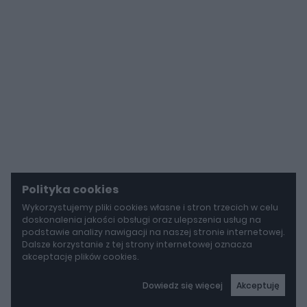
Polityka cookies
Wykorzystujemy pliki cookies własne i stron trzecich w celu
doskonalenia jakości obsługi oraz ulepszenia usług na
podstawie analizy nawigacji na naszej stronie internetowej.
Dalsze korzystanie z tej strony internetowej oznacza
akceptację plików cookies.
Dowiedz się więcej
Akceptuję
autoGALERIA
Mazda wyciąga z grobu CX-3. Nowa generacja już jeździ po drogach