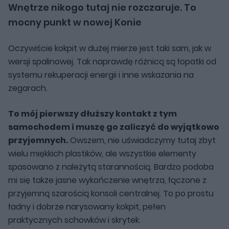
Wnętrze nikogo tutaj nie rozczaruje. To
mocny punkt w nowej Konie
Oczywiście kokpit w dużej mierze jest taki sam, jak w
wersji spalinowej. Tak naprawdę różnicą są łopatki od
systemu rekuperacji energii i inne wskazania na
zegarach.
To mój pierwszy dłuższy kontakt z tym
samochodem i muszę go zaliczyć do wyjątkowo
przyjemnych.
Owszem, nie uświadczymy tutaj zbyt
wielu miękkich plastików, ale wszystkie elementy
spasowano z należytą starannością. Bardzo podoba
mi się także jasne wykończenie wnętrza, łączone z
przyjemną szarością konsoli centralnej. To po prostu
ładny i dobrze narysowany kokpit, pełen
praktycznych schowków i skrytek.