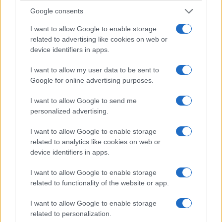
rynku, zwłaszcza w obliczu rywalizacji w gronie
Google consents
"tańszych" aut BEV.
I want to allow Google to enable storage
related to advertising like cookies on web or
device identifiers in apps.
I want to allow my user data to be sent to
Google for online advertising purposes.
I want to allow Google to send me
personalized advertising.
I want to allow Google to enable storage
Maciej Kuchno
related to analytics like cookies on web or
device identifiers in apps.
Redaktor naczelny i właściciel portalu autoGALERIA.pl,
związany z serwisem od 2016 roku. Autor blisko 6 000
publikacji, specjalizuje się w testach, opiniach i relacjach
I want to allow Google to enable storage
motoryzacyjnych, często nadając im osobisty i
related to functionality of the website or app.
podróżniczy charakter. Pasjonuje się nietypowymi,
emocjonującymi samochodami oraz włoskimi i
słoweńskimi krajobrazami, co często przewija się w jego
I want to allow Google to enable storage
tekstach. Prowadzi także kanał YouTube „Kuchno Rides!”,
related to personalization.
gdzie w swobodnym stylu komentuje świat motoryzacji.