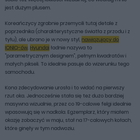
jest dużym plusem.
Koreańczycy zgrabnie przemycili tutaj detale z
poprzednika (charakterystyczne światła z przodu i z
tyłu), ale ubrano je w nowy styl,
nawiązujący do
IONIQ-ów
.
Hyundai
ładnie nazywa to
"parametrycznym designem", pełnym kwadratów i
małych pikseli. To idealnie pasuje do wizerunku tego
samochodu.
Kona zdecydowanie urosła i to widać na pierwszy
rzut oka. Jednocześnie stała się też dużo bardziej
masywna wizualnie, przez co 19-calowe felgi idealnie
wpasowują się w nadkola. Egzemplarz, który miałem
okazję zobaczyć w maju, stał na 17-calowych kołach,
które ginęły w tym nadwoziu.