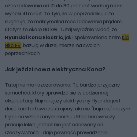
czas ładowania od 10 do 80 procent według marki
wynosi 41 minut. To tyle, ile w poprzedniku, a to
sugeruje, że maksymalna moc ładowania prądem
stałym to około 80 kW. Tutaj wyraźnie widać, że
Hyundai Kona Electric
, jak i spokrewniona z nim
Kia
Niro EV
, bazują w dużej mierze na swoich
poprzednikach.
Jak jeździ nowa elektryczna Kona?
Tutaj nie ma rozczarowania. To bardzo przyjazny
samochód, który sprawdza się w codziennej
eksploatacji. Najmniejszy elektryczny Hyundai jest
dość komfortowo zestrojony, ale nie "buja się" niczym
łajba na wzburzonym morzu. Układ kierowniczy
pracuje lekko, jednak nie jest oderwany od
rzeczywistości i daje pewność prowadzenia.