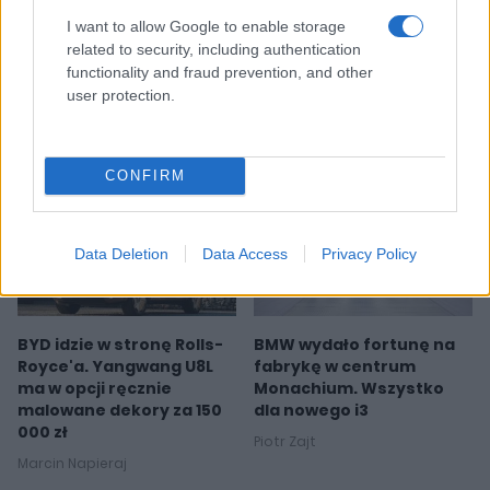
I want to allow Google to enable storage
related to security, including authentication
functionality and fraud prevention, and other
user protection.
Przeczytaj także
CONFIRM
NOWOŚCI I PREMIERY
NOWOŚCI I PREMIERY
Data Deletion
Data Access
Privacy Policy
9 ZDJĘĆ
5 ZDJĘĆ
BYD idzie w stronę Rolls-
BMW wydało fortunę na
Royce'a. Yangwang U8L
fabrykę w centrum
ma w opcji ręcznie
Monachium. Wszystko
malowane dekory za 150
dla nowego i3
000 zł
Piotr Zajt
Marcin Napieraj