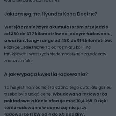
waha się od 162 do 172 km/h.
Jaki zasięg ma Hyundai Kona Electric?
Wersja z mniejszym akumulatorem przejedzie
od 350 do 377 kilometrów na jednym ładowaniu,
a wariant long-range od 480 do 514 kilometrów.
Różnice uzależnione są od rozmiaru kół - na
mniejszych i węższych siedemnastkach zajedziemy
znacznie dalej.
A jak wypada kwestia ładowania?
To nie jest najmocniejsza strona tego auta, ale gdzieś
trzeba było uciąć cenę.
Wbudowana ładowarka
pokładowa w Konie oferuje moc 10,4 kW. Dzięki
temu ładowanie w domu zajmie przy
ładowarce 11 kW od 4 do 5,5 godziny.