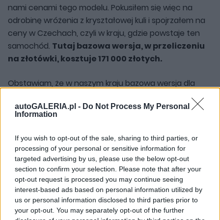
nami cenami tego modelu. Pokusiłem się więc na
odrobinę wróżenia z kryształowej kuli i spojrzałem na
ceny w Czechach, czyli w kraju, gdzie powstaje ten
samochód.
Tutaj bazowa wersja, w przeliczeniu
na złotówki, kosztuje 171 000 złotych.
Obstawiam, że w naszym kraju bazowa wersja dla
zachęty może kosztować 169 000-179 000 złotych.
autoGALERIA.pl -
Do Not Process My Personal
Tym samym mogłaby rywalizować z wieloma
Information
"tańszymi" elektrykami o porównywalnych wymiarach.
If you wish to opt-out of the sale, sharing to third parties, or
processing of your personal or sensitive information for
targeted advertising by us, please use the below opt-out
section to confirm your selection. Please note that after your
opt-out request is processed you may continue seeing
interest-based ads based on personal information utilized by
us or personal information disclosed to third parties prior to
your opt-out. You may separately opt-out of the further