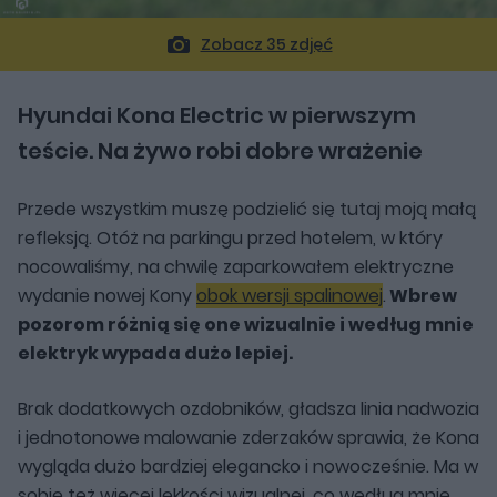
Zobacz 35 zdjęć
Hyundai Kona Electric w pierwszym
teście. Na żywo robi dobre wrażenie
Przede wszystkim muszę podzielić się tutaj moją małą
refleksją. Otóż na parkingu przed hotelem, w który
nocowaliśmy, na chwilę zaparkowałem elektryczne
wydanie nowej Kony
obok wersji spalinowej
.
Wbrew
pozorom różnią się one wizualnie i według mnie
elektryk wypada dużo lepiej.
Brak dodatkowych ozdobników, gładsza linia nadwozia
i jednotonowe malowanie zderzaków sprawia, że Kona
wygląda dużo bardziej elegancko i nowocześnie. Ma w
sobie też więcej lekkości wizualnej, co według mnie