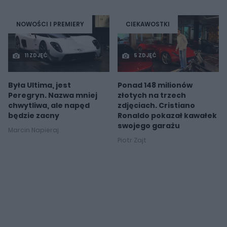
NOWOŚCI I PREMIERY
CIEKAWOSTKI
11 ZDJĘĆ
5 ZDJĘĆ
Była Ultima, jest
Ponad 148 milionów
Peregryn. Nazwa mniej
złotych na trzech
chwytliwa, ale napęd
zdjęciach. Cristiano
będzie zacny
Ronaldo pokazał kawałek
swojego garażu
Marcin Napieraj
Piotr Zajt