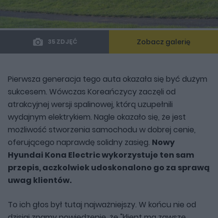
Zobacz galerię
35 ZDJĘĆ
Pierwsza generacja tego auta okazała się być dużym
sukcesem. Wówczas Koreańczycy zaczęli od
atrakcyjnej wersji spalinowej, którą uzupełnili
wydajnym elektrykiem. Nagle okazało się, że jest
możliwość stworzenia samochodu w dobrej cenie,
oferującego naprawdę solidny zasięg.
Nowy
Hyundai Kona Electric wykorzystuje ten sam
przepis, aczkolwiek udoskonalono go za sprawą
uwag klientów.
To ich głos był tutaj najważniejszy. W końcu nie od
dzisiaj znamy powiedzenie, że "klient ma zawsze