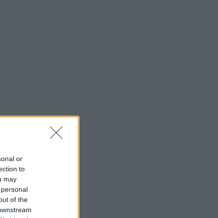
sonal or
ection to
ou may
 personal
out of the
 downstream