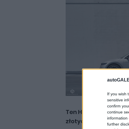
autoGALE
If you wish 
sensitive in
confirm you
Ten Hyundai IONIQ 5 
continue se
information 
złotych i jest wypos
further disc