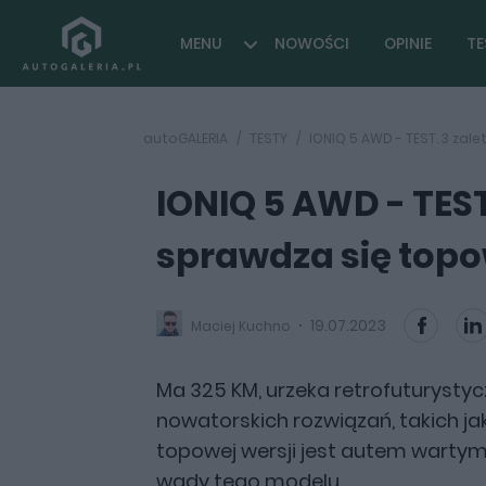
MENU
NOWOŚCI
OPINIE
TE
autoGALERIA
TESTY
IONIQ 5 AWD - TEST. 3 zal
IONIQ 5 AWD - TEST
sprawdza się topo
19.07.2023
Maciej Kuchno
Ma 325 KM, urzeka retrofuturysty
nowatorskich rozwiązań, takich ja
topowej wersji jest autem wartym
wady tego modelu.