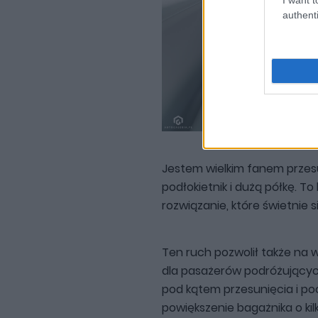
authenti
Jestem wielkim fanem przesu
podłokietnik i dużą półkę. T
rozwiązanie, które świetnie s
Ten ruch pozwolił także na 
dla pasażerów podróżujących
pod kątem przesunięcia i po
powiększenie bagażnika o kil