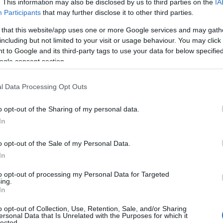
. This information may also be disclosed by us to third parties on the
IA
Participants
that may further disclose it to other third parties.
go zrozumienia tej kwoty należy
 that this website/app uses one or more Google services and may gath
zęści pierwsze.
Przede wszystkim w
including but not limited to your visit or usage behaviour. You may click 
solutnie wszystko
- od topowych
 to Google and its third-party tags to use your data for below specifi
nkcją leżanki (i elektroniką), aż po
ogle consent section.
ające kierowcę.
l Data Processing Opt Outs
ta pojawił się pakiet SUN z dachem
o opt-out of the Sharing of my personal data.
 dopłaty) i Pakiet Tech (10 000
In
odzą
kontrowersyjne cyfrowe
olizji czołowych i asystent jazdy
o opt-out of the Sale of my Personal Data.
In
to opt-out of processing my Personal Data for Targeted
ing.
doliczyć cenę matowego lakieru Gravity
In
ie pasującego do charakteru tego auta.
o opt-out of Collection, Use, Retention, Sale, and/or Sharing
 lepszych inwestycji w IONIQ-u 5.
ersonal Data that Is Unrelated with the Purposes for which it
lected.