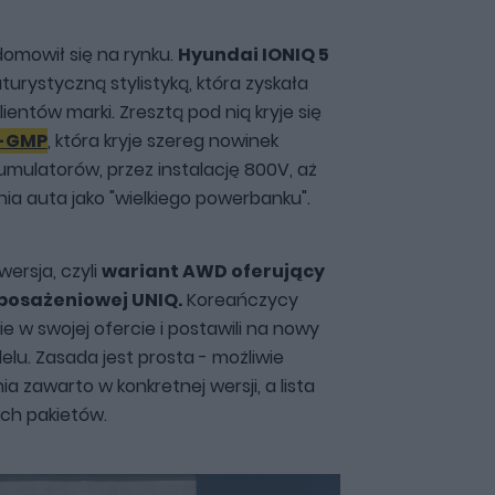
omowił się na rynku.
Hyundai IONIQ 5
turystyczną stylistyką, która zyskała
ientów marki. Zresztą pod nią kryje się
E-GMP
, która kryje szereg nowinek
mulatorów, przez instalację 800V, aż
a auta jako "wielkiego powerbanku".
ersja, czyli
wariant AWD oferujący
yposażeniowej UNIQ.
Koreańczycy
ie w swojej ofercie i postawili na nowy
lu. Zasada jest prosta - możliwie
 zawarto w konkretnej wersji, a lista
ych pakietów.