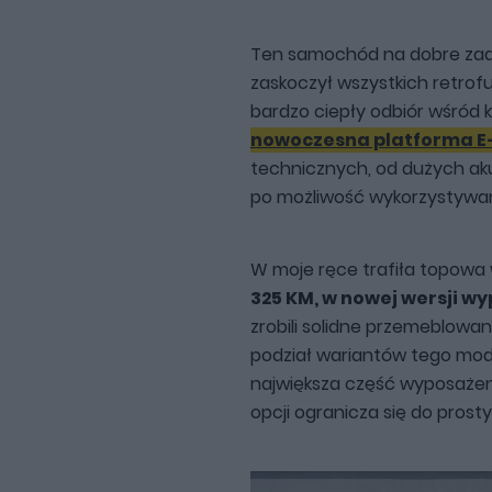
Ten samochód na dobre zad
zaskoczył wszystkich retrofu
bardzo ciepły odbiór wśród kl
nowoczesna platforma 
technicznych, od dużych aku
po możliwość wykorzystywani
W moje ręce trafiła topowa w
325 KM, w nowej wersji w
zrobili solidne przemeblowan
podział wariantów tego mode
największa część wyposażenia
opcji ogranicza się do prost