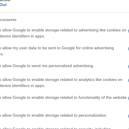
Out
5 jest bardzo przemyślaną
consents
o allow Google to enable storage related to advertising like cookies on
evice identifiers in apps.
i tworząc ten samochód podeszli do
o allow my user data to be sent to Google for online advertising
 o wiele detali.
Płaska powierzchnia
s.
nelem środkowym, pozwoliła na
żacji kokpitu.
to allow Google to send me personalized advertising.
o allow Google to enable storage related to analytics like cookies on
evice identifiers in apps.
o allow Google to enable storage related to functionality of the website
o allow Google to enable storage related to personalization.
o allow Google to enable storage related to security, including