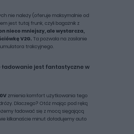
ych nie należy (oferuje maksymalnie od
sem jest tutaj frunk, czyli bagażnik z
on nieco mniejszy, ale wystarcza,
jściówkę V2G.
Ta pozwala na zasilanie
umulatora trakcyjnego.
e ładowanie jest fantastyczne w
00V
zmienia komfort użytkowania tego
dróży. Dlaczego? Otóż mając pod ręką
możemy ładować się z mocą sięgającą
wie kilkanaście minut doładujemy auto