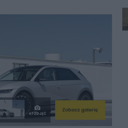
Zobacz galerię
47 ZDJĘĆ