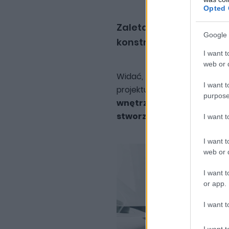
Opted 
Zaleta numer 1: IONIQ 
Google 
konstrukcją
I want t
web or d
Widać, że inżynierowie mark
I want t
projektu kompleksowo, dbając
purpose
wnętrza, nie zmącona tu
stworzenie ciekawej aran
I want 
I want t
web or d
I want t
or app.
I want t
I want t