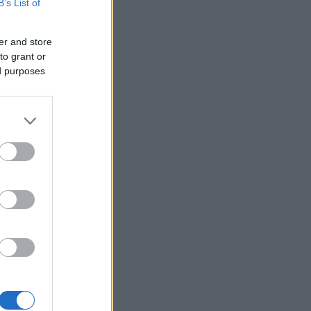
B’s List of
er and store
to grant or
ed purposes