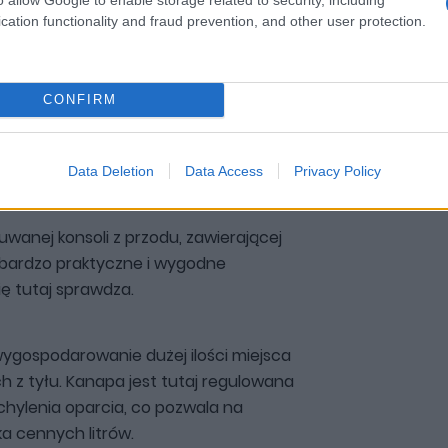
cation functionality and fraud prevention, and other user protection.
CONFIRM
Zobacz 47 zdjęć
Data Deletion
Data Access
Privacy Policy
wanej konsoli z przodu, zawierającej
o bardzo praktyczne i wygodne
ię tutaj sprawdza.
wygospodarowanie dużej ilości miejsca
 z tyłu. Kanapa jest tutaj regulowana
chylenia oparcia, co pozwala na
ka cennych litrów.