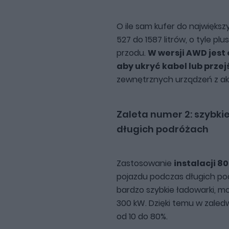
O ile sam kufer do największ
527 do 1587 litrów, o tyle plu
przodu.
W wersji AWD jest 
aby ukryć kabel lub prze
zewnętrznych urządzeń z ak
Zaleta numer 2: szybki
długich podróżach
Zastosowanie
instalacji 8
pojazdu podczas długich po
bardzo szybkie ładowarki, 
300 kW. Dzięki temu w zaled
od 10 do 80%.