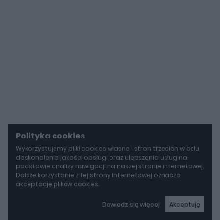
Polityka cookies
Wykorzystujemy pliki cookies własne i stron trzecich w celu
doskonalenia jakości obsługi oraz ulepszenia usług na
podstawie analizy nawigacji na naszej stronie internetowej.
Dalsze korzystanie z tej strony internetowej oznacza
akceptację plików cookies.
Dowiedz się więcej
Akceptuję
autoGALERIA
Tak naprawdę tak miało wyglądać Lamborghini Diablo. Cizeta V16T narodziła się z urażonej dumy