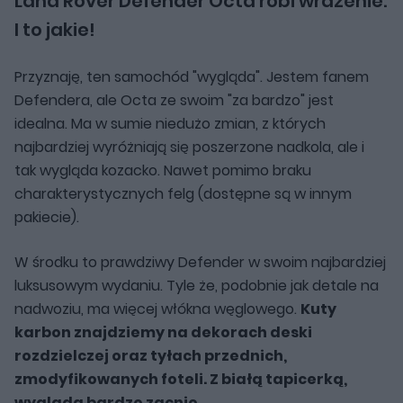
Land Rover Defender Octa robi wrażenie.
I to jakie!
Przyznaję, ten samochód "wygląda". Jestem fanem
Defendera, ale Octa ze swoim "za bardzo" jest
idealna. Ma w sumie niedużo zmian, z których
najbardziej wyróżniają się poszerzone nadkola, ale i
tak wygląda kozacko. Nawet pomimo braku
charakterystycznych felg (dostępne są w innym
pakiecie).
W środku to prawdziwy Defender w swoim najbardziej
luksusowym wydaniu. Tyle że, podobnie jak detale na
nadwoziu, ma więcej włókna węglowego.
Kuty
karbon znajdziemy na dekorach deski
rozdzielczej oraz tyłach przednich,
zmodyfikowanych foteli. Z białą tapicerką,
wygląda bardzo zacnie.