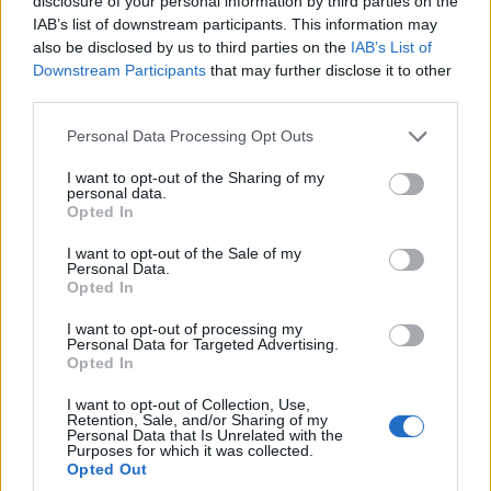
disclosure of your personal information by third parties on the
opublikowanych testów i kilka tysięcy innych materiałów
IAB’s list of downstream participants. This information may
na stronie. Wyznawca idei "grand turismo", czyli łączenia
pięknych aut ze wspaniałymi podróżami. Taką samą
also be disclosed by us to third parties on the
IAB’s List of
atencją darzy konkurs w Villa d'Este, jak i nocne spotkania
Downstream Participants
that may further disclose it to other
na tokijskim Daikoku. W Japonii spędza zresztą mnóstwo
third parties.
czasu, zarówno wirtualnie, jak i realnie.
Please note that this website/app uses one or more Google
Personal Data Processing Opt Outs
services and may gather and store information including but
not limited to your visit or usage behaviour. You may click to
I want to opt-out of the Sharing of my
personal data.
grant or deny consent to Google and its third-party tags to
Opted In
use your data for below specified purposes in below Google
Przeczytaj także
consent section.
I want to opt-out of the Sale of my
Personal Data.
Opted In
NOWOŚCI I PREMIERY
PRODUCENCI I RYNEK
I want to opt-out of processing my
Personal Data for Targeted Advertising.
Opted In
5 ZDJĘĆ
5 ZDJĘĆ
I want to opt-out of Collection, Use,
Retention, Sale, and/or Sharing of my
Personal Data that Is Unrelated with the
Mercedes-AMG GT 53 4-
Salon Samochodowy w
Purposes for which it was collected.
Opted Out
Door Coupe ma teraz
Paryżu 2026. Te