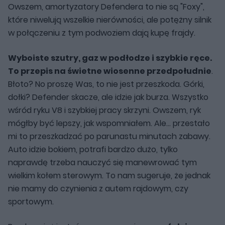
Owszem, amortyzatory Defendera to nie są "Foxy",
które niwelują wszelkie nierówności, ale potężny silnik
w połączeniu z tym podwoziem dają kupę frajdy.
Wyboiste szutry, gaz w podłodze i szybkie ręce.
To przepis na świetne wiosenne przedpołudnie
.
Błoto? No proszę Was, to nie jest przeszkoda. Górki,
dołki? Defender skacze, ale idzie jak burza. Wszystko
wśród ryku V8 i szybkiej pracy skrzyni. Owszem, ryk
mógłby być lepszy, jak wspomniałem. Ale... przestało
mi to przeszkadzać po parunastu minutach zabawy.
Auto idzie bokiem, potrafi bardzo dużo, tylko
naprawdę trzeba nauczyć się manewrować tym
wielkim kołem sterowym. To nam sugeruje, że jednak
nie mamy do czynienia z autem rajdowym, czy
sportowym.