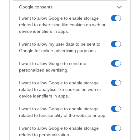
sześć cylindrów "pod
samochody zadebiutują
maską", choć nie ma tam
już w październiku.
Google consents
żadnego silnika
Nowości nie zabraknie
I want to allow Google to enable storage
Piotr Zajt
Redakcja autoGALERIA.pl
related to advertising like cookies on web or
device identifiers in apps.
BEZPIECZEŃSTWO I
I want to allow my user data to be sent to
PRODUCENCI I RYNEK
PRZEPISY
Google for online advertising purposes.
I want to allow Google to send me
3 ZDJĘĆ
15 ZDJĘĆ
personalized advertising.
Wierzyli nawigacji,
Tak naprawdę tak miało
I want to allow Google to enable storage
zawracali na...
wyglądać Lamborghini
related to analytics like cookies on web or
ekspresówce. Cztery
Diablo. Cizeta V16T
device identifiers in apps.
groźne incydenty na
narodziła się z urażonej
nowej S1 są ważnym
dumy
I want to allow Google to enable storage
ostrzeżeniem
related to functionality of the website or app.
Redakcja autoGALERIA.pl
Redakcja autoGALERIA.pl
I want to allow Google to enable storage
related to personalization.