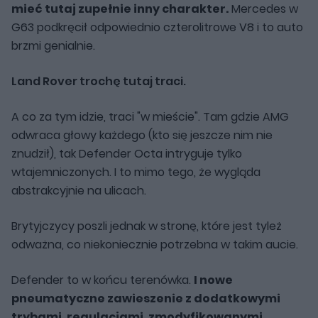
mieć tutaj zupełnie inny charakter.
Mercedes w
G63 podkręcił odpowiednio czterolitrowe V8 i to auto
brzmi genialnie.
Land Rover trochę tutaj traci.
A co za tym idzie, traci "w mieście". Tam gdzie AMG
odwraca głowy każdego (kto się jeszcze nim nie
znudził), tak Defender Octa intryguje tylko
wtajemniczonych. I to mimo tego, że wygląda
abstrakcyjnie na ulicach.
Brytyjczycy poszli jednak w stronę, które jest tyleż
odważna, co niekoniecznie potrzebna w takim aucie.
Defender to w końcu terenówka.
I nowe
pneumatyczne zawieszenie z dodatkowymi
trybami, regulacjami, zmodyfikowanymi