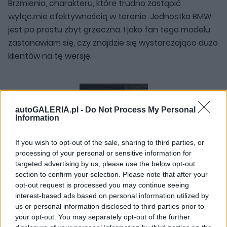
Brzmienia, charakteru, które trudno zastąpić
wyłącznie efektywnością w terenie. Jednostka BMW
jest po prostu zbyt grzeczna. I jako fan tego modelu
zastanawiam się, czy znajdzie się wystarczająco dużo
klientów na tę wersję.
autoGALERIA.pl -
Do Not Process My Personal
Information
If you wish to opt-out of the sale, sharing to third parties, or
processing of your personal or sensitive information for
targeted advertising by us, please use the below opt-out
section to confirm your selection. Please note that after your
Marcin Napieraj
opt-out request is processed you may continue seeing
interest-based ads based on personal information utilized by
Redaktor prowadzący, związany z portalem autoGALERIA.pl
od samego początku, a od 2008 w składzie redakcji.
us or personal information disclosed to third parties prior to
Specjalizuje się w ciekawostkach o dziwnych
your opt-out. You may separately opt-out of the further
samochodach, a także testach. Ma na koncie blisko 600