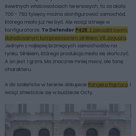
świetnych właściwościach terenowych, to za około
700 - 750 tysięcy można skonfigurować samochód,
którego miało już nie być. Ale wciąż istnieje w
konfiguratorze.
To Defender
P425
, z pięciolitrowym,
doładowanym kompresosorem silnikiem V8 Jaguara
.
Jednym z najlepiej brzmiących samochodów na
rynku. Silnikiem, którego produkcja miała się skończyć.
A on jest. I grzmi. Ma znacznie mniej mocy, ale tonę
charakteru.
A do szaleństw w terenie dokupicie
Rangera Raptora
. I
wciąż zmieścicie się w budżecie Octy.