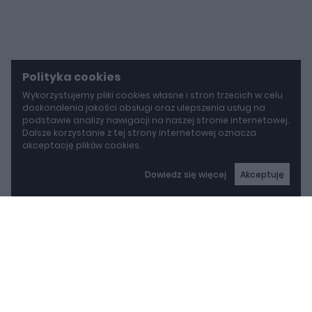
Polityka cookies
Wykorzystujemy pliki cookies własne i stron trzecich w celu
doskonalenia jakości obsługi oraz ulepszenia usług na
podstawie analizy nawigacji na naszej stronie internetowej.
Dalsze korzystanie z tej strony internetowej oznacza
akceptację plików cookies.
Dowiedz się więcej
Akceptuję
autoGALERIA
Mazda wyciąga z grobu CX-3. Nowa generacja już jeździ po drogach
Mazda wyciąga z grobu
CX-3. Nowa generacja
już jeździ po drogach