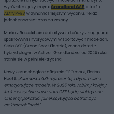
spotkacie na hybrydowych modelach marki. Był to
wyróżnik między innymi
Grandland GSE
, a także
Astry PHEV
w dynamiczniejszym wydaniu. Teraz
jednak przyszedł czas na zmiany.
Marka z Russelsheim definitywnie kończy z napędami
spalinowymi i hybrydowymi w sportowych modelach.
Seria GSE (Grand Sport Electric), znana dotąd z
hybryd plug-in w Astrze i Grandlandzie, od 2025 roku
stanie się w pełni elektryczna.
Nowy kierunek ogłosił oficjalnie CEO marki, Florian
Huettl.
„Submarka GSE reprezentuje dynamiczne,
emocjonujące modele. W 2025 roku robimy kolejny
krok – wszystkie nowe auta GSE będą elektryczne.
Chcemy pokazać, jak ekscytująca potrafi być
elektromobilność”.