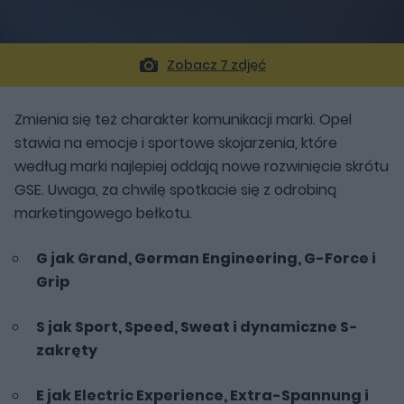
Zobacz 7 zdjęć
Zmienia się też charakter komunikacji marki. Opel
stawia na emocje i sportowe skojarzenia, które
według marki najlepiej oddają nowe rozwinięcie skrótu
GSE. Uwaga, za chwilę spotkacie się z odrobiną
marketingowego bełkotu.
G jak Grand, German Engineering, G-Force i
Grip
S jak Sport, Speed, Sweat i dynamiczne S-
zakręty
E jak Electric Experience, Extra-Spannung i