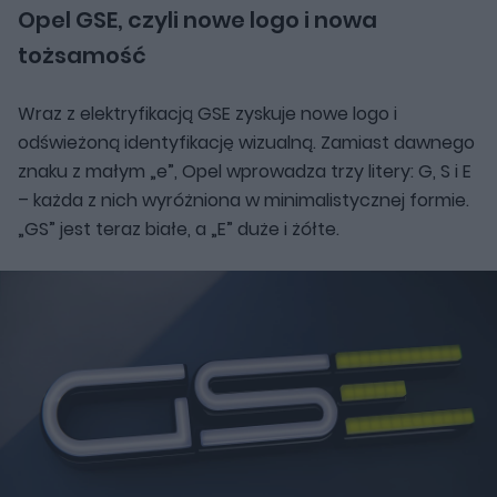
Opel GSE, czyli nowe logo i nowa
tożsamość
Wraz z elektryfikacją GSE zyskuje nowe logo i
odświeżoną identyfikację wizualną. Zamiast dawnego
znaku z małym „e”, Opel wprowadza trzy litery: G, S i E
– każda z nich wyróżniona w minimalistycznej formie.
„GS” jest teraz białe, a „E” duże i żółte.