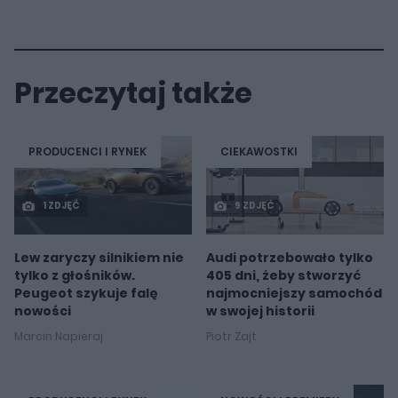
Przeczytaj także
PRODUCENCI I RYNEK
CIEKAWOSTKI
1 ZDJĘĆ
9 ZDJĘĆ
Lew zaryczy silnikiem nie
Audi potrzebowało tylko
tylko z głośników.
405 dni, żeby stworzyć
Peugeot szykuje falę
najmocniejszy samochód
nowości
w swojej historii
Marcin Napieraj
Piotr Zajt