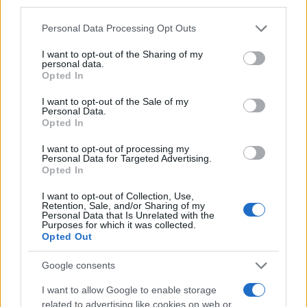
third parties.
Please note that this website/app uses one or more Google
Personal Data Processing Opt Outs
services and may gather and store information including but
not limited to your visit or usage behaviour. You may click to
I want to opt-out of the Sharing of my
personal data.
grant or deny consent to Google and its third-party tags to
Opted In
use your data for below specified purposes in below Google
consent section.
I want to opt-out of the Sale of my
Personal Data.
Opted In
I want to opt-out of processing my
Personal Data for Targeted Advertising.
Opted In
I want to opt-out of Collection, Use,
Retention, Sale, and/or Sharing of my
Personal Data that Is Unrelated with the
Purposes for which it was collected.
Opted Out
Google consents
I want to allow Google to enable storage
related to advertising like cookies on web or