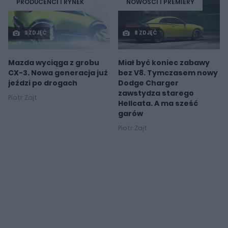
PRODUCENCI I RYNEK
NOWOŚCI I PREMIERY
3 ZDJĘĆ
8 ZDJĘĆ
Mazda wyciąga z grobu
Miał być koniec zabawy
CX-3. Nowa generacja już
bez V8. Tymczasem nowy
jeździ po drogach
Dodge Charger
zawstydza starego
Piotr Zajt
Hellcata. A ma sześć
garów
Piotr Zajt