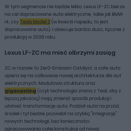
W tym segmencie nie będzie lekko. Lexus LF-ZC bierze
na cel dopracowane auta elektryczne, takie jak BMW
i4, czy
Tesla Model 3
(w kwestii napędu, to jest
dopracowane auto). I obiecuje bardzo dużo, łącznie z
produkcją w 2026 roku.
Lexus LF-ZC ma mieć olbrzymi zasięg
ZC w nazwie to Zer0-Emission Catalyst, a całe auto
opiera się na całkowicie nowej architekturze dla aut
elektrycznych. Modułowa struktura oraz
gigacasting
(czyli technologia znana z Tesli, oby z
lepszą jakością) mają zmienić sposób produkcji i
ułatwić transformację auta. Podział auta na przód,
środek i tył będzie pozwalał na szybką "integrację"
nowych technologii, bez konieczności
opracowywania całej konstrukcji od nowa.