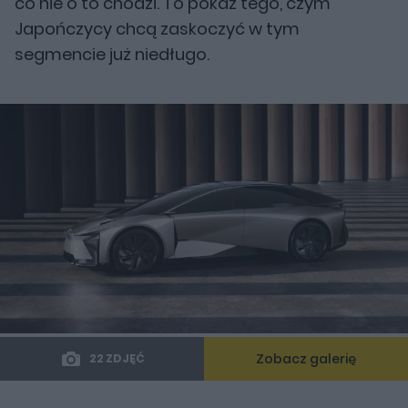
co nie o to chodzi. To pokaz tego, czym
Japończycy chcą zaskoczyć w tym
segmencie już niedługo.
Zobacz galerię
22 ZDJĘĆ