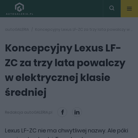
autoGALERIA
Koncepcyjny Lexus LF-ZC za trzy lata powalczy w elektrycznej klasie średniej
Koncepcyjny Lexus LF-
ZC za trzy lata powalczy
w elektrycznej klasie
średniej
Redakcja autoGALERIA.pl
Lexus LF-ZC nie ma chwytliwej nazwy. Ale póki