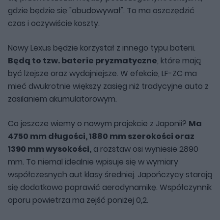
gdzie będzie się "obudowywał". To ma oszczędzić
czas i oczywiście koszty.
Nowy Lexus będzie korzystał z innego typu baterii.
Będą to tzw. baterie pryzmatyczne
, które mają
być lżejsze oraz wydajniejsze. W efekcie, LF-ZC ma
mieć dwukrotnie większy zasięg niż tradycyjne auto z
zasilaniem akumulatorowym.
Co jeszcze wiemy o nowym projekcie z Japonii?
Ma
4750 mm długości, 1880 mm szerokości oraz
1390 mm wysokości,
a rozstaw osi wyniesie 2890
mm. To niemal idealnie wpisuje się w wymiary
współczesnych aut klasy średniej. Japończycy starają
się dodatkowo poprawić aerodynamikę. Współczynnik
oporu powietrza ma zejść poniżej 0,2.