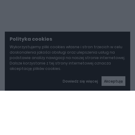
Polityka cookies
Wykorzystujemy pliki cookies własne i stron trzecich w celu
doskonalenia jakości obsługi oraz ulepszenia usług na
podstawie analizy nawigacji na naszej stronie internetowej.
Dalsze korzystanie z tej strony internetowej oznacza
akceptację plików cookies.
Dowiedz się więcej
Akceptuję
autoGALERIA
BYD idzie w stronę Rolls-Royce'a. Yangwang U8L ma w opcji ręcznie malowane dekory za 150 000 zł
BYD idzie w stronę Rolls-
Royce'a. Yangwang U8L