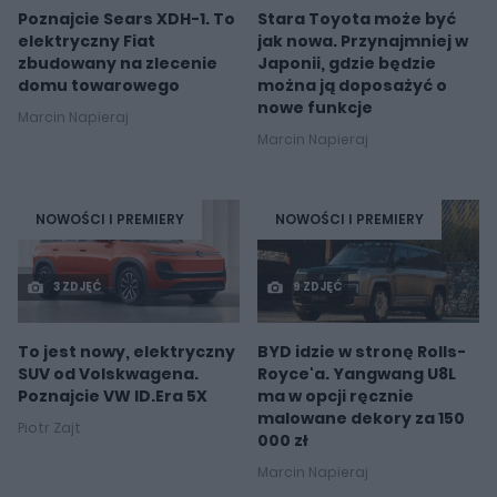
Poznajcie Sears XDH-1. To
Stara Toyota może być
elektryczny Fiat
jak nowa. Przynajmniej w
zbudowany na zlecenie
Japonii, gdzie będzie
domu towarowego
można ją doposażyć o
nowe funkcje
Marcin Napieraj
Marcin Napieraj
NOWOŚCI I PREMIERY
NOWOŚCI I PREMIERY
3 ZDJĘĆ
9 ZDJĘĆ
To jest nowy, elektryczny
BYD idzie w stronę Rolls-
SUV od Volskwagena.
Royce'a. Yangwang U8L
Poznajcie VW ID.Era 5X
ma w opcji ręcznie
malowane dekory za 150
Piotr Zajt
000 zł
Marcin Napieraj