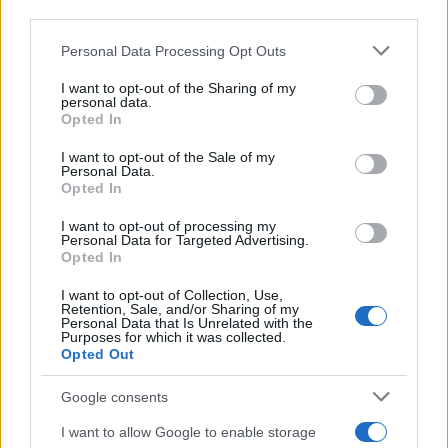
third parties.
Please note that this website/app uses one or more Google
Personal Data Processing Opt Outs
services and may gather and store information including but
not limited to your visit or usage behaviour. You may click to
I want to opt-out of the Sharing of my
personal data.
grant or deny consent to Google and its third-party tags to
Opted In
use your data for below specified purposes in below Google
consent section.
I want to opt-out of the Sale of my
Personal Data.
Opted In
I want to opt-out of processing my
Personal Data for Targeted Advertising.
Opted In
I want to opt-out of Collection, Use,
Retention, Sale, and/or Sharing of my
Personal Data that Is Unrelated with the
Purposes for which it was collected.
Opted Out
Google consents
I want to allow Google to enable storage