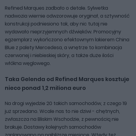
Refined Marques zadbało o detale. Sylwetka
nadwozia wiernie odwzorowuje oryginał, a sztywność
konstrukcji podniesiono tak, aby nic tutaj nie
wydawało nieprzyjemnych dźwięków. Promocyjny
egzemplarz wykończono efektownym lakierem China
Blue z palety Mercedesa, a wnętrze to kombinacja
czerwonej i niebieskiej skóry, a także duże ilości
włókna węglowego.
Taka Gelenda od Refined Marques kosztuje
nieco ponad 1,2 miliona euro
Na drogi wyjedzie 20 takich samochodów, z czego 19
już sprzedano. Wcale nas to nie dziwi - chętnych,
zwłaszcza na Bliskim Wschodzie, z pewnością nie
brakuje. Dostawy kolejnych samochodów
zaplanowano na najbliższe miesiące. Wtedy też