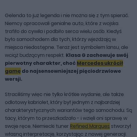
Gelenda to już legenda i nie można się z tym spierać.
Niemcy opracowali genialne auto, które z wojska
trafiło do cywila i podbiło serca wielu osób. Kiedyś
było samochodem dla tych, którzy wjeżdżają w
miejsca niedostępne. Teraz jest symbolem lansu, ale
wciąż budzącym respekt.
Klasa G zachowuje swój
pierwotny charakter, choć
Mercedes ukrócił
gamę
do najsensowniejszej pięciodrzwiowe
wersji.
Straciliśmy więc nie tylko krótkie wydanie, ale także
odlotowy kabriolet, który był jednym z najbardziej
charakterystycznych wariantów tego samochodu. Są
tacy, którym to przeszkadzało - i wzięli oni sprawę w
swoje ręce. Niemiecki tuner
Refined Marques
stworzył
własną interpretację, korzystając z nowej generacji.