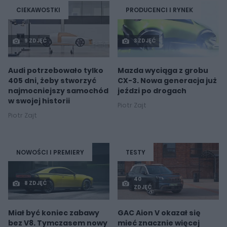
CIEKAWOSTKI
PRODUCENCI I RYNEK
9 ZDJĘĆ
3 ZDJĘĆ
Audi potrzebowało tylko
Mazda wyciąga z grobu
405 dni, żeby stworzyć
CX-3. Nowa generacja już
najmocniejszy samochód
jeździ po drogach
w swojej historii
Piotr Zajt
Piotr Zajt
NOWOŚCI I PREMIERY
TESTY
40
8 ZDJĘĆ
ZDJĘĆ
Miał być koniec zabawy
GAC Aion V okazał się
bez V8. Tymczasem nowy
mieć znacznie więcej