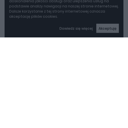
doskonalenia jakości obsługi oraz ulepszenia usług na
podstawie analizy nawigacji na naszej stronie internetowej.
Dalsze korzystanie z tej strony internetowej oznacza
akceptację plików cookies.
Dowiedz się więcej
Akceptuję
autoGALERIA
Mazda wyciąga z grobu CX-3. Nowa generacja już jeździ po drogach
Mazda wyciąga z grobu
CX-3. Nowa generacja
już jeździ po drogach
REKLAMA
Piotr Zajt
Mazda CX-3 wraca. Japończycy oficjalnie
potwierdzili nową generację swojego małego