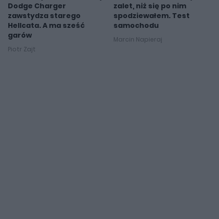
Dodge Charger
zalet, niż się po nim
zawstydza starego
spodziewałem. Test
Hellcata. A ma sześć
samochodu
garów
Marcin Napieraj
Piotr Zajt