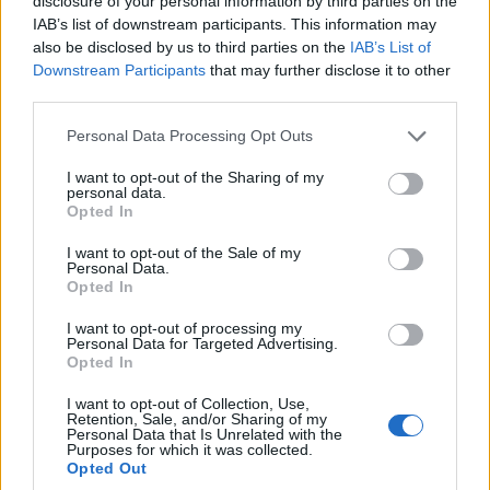
disclosure of your personal information by third parties on the
IAB’s list of downstream participants. This information may
also be disclosed by us to third parties on the
IAB’s List of
Zresztą nie o to tutaj chodzi. Z wąskiego parkingu pod
Downstream Participants
that may further disclose it to other
siedzibą Mercedesa wyjeżdżam z sercem w przełyku,
third parties.
aczkolwiek moje obawy o zwrotność auta szybko są
Please note that this website/app uses one or more Google
weryfikowane. Tutaj ponownie trzeba podziękować
Personal Data Processing Opt Outs
services and may gather and store information including but
tylnej osi skrętnej aż o 10 stopni.
not limited to your visit or usage behaviour. You may click to
I want to opt-out of the Sharing of my
personal data.
grant or deny consent to Google and its third-party tags to
Opted In
Dzięki niej zwrotność tego auta niemal nie różni się od
use your data for below specified purposes in below Google
consent section.
standardowej Klasy S, a ciasne przestrzenie nie
I want to opt-out of the Sale of my
Personal Data.
stanowią wyzwania dla kierowcy. Poza tym z tej
Opted In
perspektywy naprawdę łatwo wyczuć cały
I want to opt-out of processing my
samochód.
Personal Data for Targeted Advertising.
Opted In
Czubek maski zdobi klasyczny "celownik", czyli
I want to opt-out of Collection, Use,
pięknie wyeksponowane logo marki.
Kiedyś
Retention, Sale, and/or Sharing of my
Personal Data that Is Unrelated with the
spotkałem się z żartobliwym powiedzeniem, jakoby
Purposes for which it was collected.
Opted Out
był to "czujnik parkowania dla ubogich". Na pewno jest