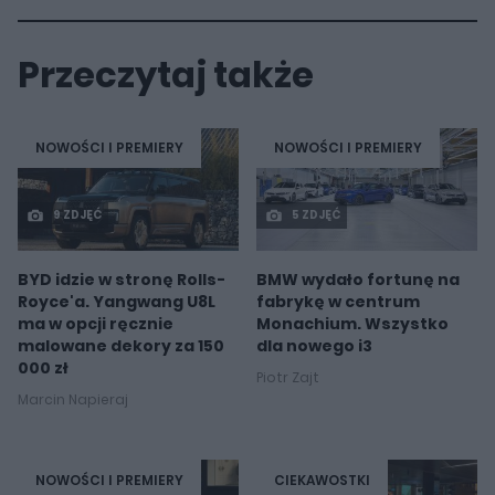
Przeczytaj także
NOWOŚCI I PREMIERY
NOWOŚCI I PREMIERY
9 ZDJĘĆ
5 ZDJĘĆ
BYD idzie w stronę Rolls-
BMW wydało fortunę na
Royce'a. Yangwang U8L
fabrykę w centrum
ma w opcji ręcznie
Monachium. Wszystko
malowane dekory za 150
dla nowego i3
000 zł
Piotr Zajt
Marcin Napieraj
NOWOŚCI I PREMIERY
CIEKAWOSTKI