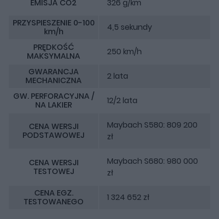
EMISJA CO2
326 g/km
PRZYSPIESZENIE 0-100
4,5 sekundy
km/h
PRĘDKOŚĆ
250 km/h
MAKSYMALNA
GWARANCJA
2 lata
MECHANICZNA
GW. PERFORACYJNA /
12/2 lata
NA LAKIER
Maybach S580: 809 200
CENA WERSJI
PODSTAWOWEJ
zł
Maybach S680: 980 000
CENA WERSJI
TESTOWEJ
zł
CENA EGZ.
1 324 652 zł
TESTOWANEGO