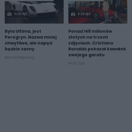
11 ZDJĘĆ
5 ZDJĘĆ
Była Ultima, jest
Ponad 148 milionów
Peregryn. Nazwa mniej
złotych na trzech
chwytliwa, ale napęd
zdjęciach. Cristiano
będzie zacny
Ronaldo pokazał kawałek
swojego garażu
Marcin Napieraj
Piotr Zajt