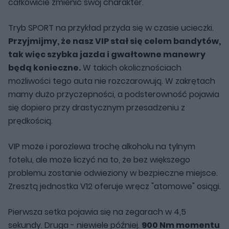
całkowicie zmienić swój charakter.
Tryb SPORT na przykład przyda się w czasie ucieczki.
Przyjmijmy, że nasz VIP stał się celem bandytów,
tak więc szybka jazda i gwałtowne manewry
będą konieczne.
W takich okolicznościach
możliwości tego auta nie rozczarowują. W zakrętach
mamy dużo przyczepności, a podsterowność pojawia
się dopiero przy drastycznym przesadzeniu z
prędkością.
VIP może i porozlewa trochę alkoholu na tylnym
fotelu, ale może liczyć na to, że bez większego
problemu zostanie odwieziony w bezpieczne miejsce.
Zresztą jednostka V12 oferuje wręcz "atomowe" osiągi.
Pierwsza setka pojawia się na zegarach w 4,5
sekundy. Druga - niewiele później.
900 Nm momentu