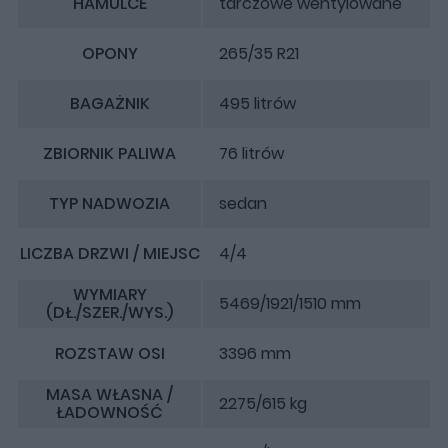
HAMULCE
tarczowe wentylowane
OPONY
265/35 R21
BAGAŻNIK
495 litrów
ZBIORNIK PALIWA
76 litrów
TYP NADWOZIA
sedan
LICZBA DRZWI / MIEJSC
4/4
WYMIARY
5469/1921/1510 mm
(DŁ./SZER./WYS.)
ROZSTAW OSI
3396 mm
MASA WŁASNA /
2275/615 kg
ŁADOWNOŚĆ