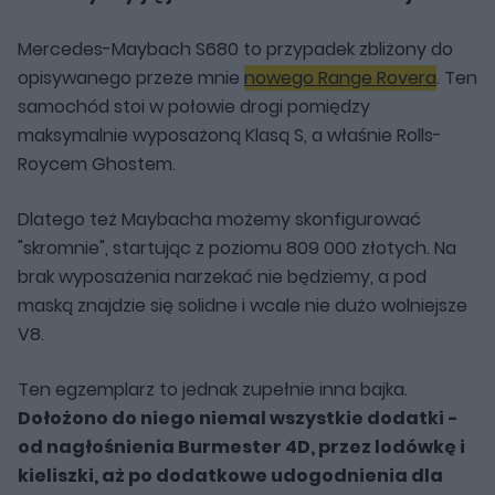
Mercedes-Maybach S680 to przypadek zbliżony do
opisywanego przeze mnie
nowego Range Rovera
. Ten
samochód stoi w połowie drogi pomiędzy
maksymalnie wyposażoną Klasą S, a właśnie Rolls-
Roycem Ghostem.
Dlatego też Maybacha możemy skonfigurować
"skromnie", startując z poziomu 809 000 złotych. Na
brak wyposażenia narzekać nie będziemy, a pod
maską znajdzie się solidne i wcale nie dużo wolniejsze
V8.
Ten egzemplarz to jednak zupełnie inna bajka.
Dołożono do niego niemal wszystkie dodatki -
od nagłośnienia Burmester 4D, przez lodówkę i
kieliszki, aż po dodatkowe udogodnienia dla