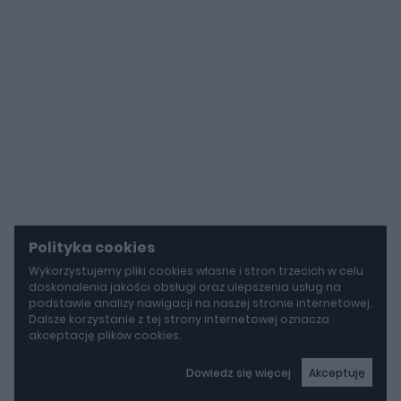
Polityka cookies
Wykorzystujemy pliki cookies własne i stron trzecich w celu
doskonalenia jakości obsługi oraz ulepszenia usług na
podstawie analizy nawigacji na naszej stronie internetowej.
Dalsze korzystanie z tej strony internetowej oznacza
akceptację plików cookies.
Dowiedz się więcej
Akceptuję
autoGALERIA
Mazda wyciąga z grobu CX-3. Nowa generacja już jeździ po drogach