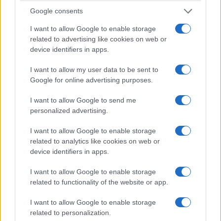
to fantastyczny punkt odniesienia, gdyż za tą
Google consents
gwiazdą ciągnie się długa maska, przyozdobiona
I want to allow Google to enable storage
dodatkowo chromowaną listwą.
related to advertising like cookies on web or
device identifiers in apps.
Płyńmy oceanem dróg
I want to allow my user data to be sent to
Google for online advertising purposes.
Mercedes-Maybach S680 płynie po nierównościach.
Aktywne
zawieszenie E-ABC
kompensuje wszelkie
I want to allow Google to send me
niedoskonałości, analizując je za pomocą radaru.
personalized advertising.
Progi zwalniające także przestają mieć tutaj
I want to allow Google to enable storage
znaczenie - po prostu ich nie poczujecie.
related to analytics like cookies on web or
device identifiers in apps.
A wszystkiemu towarzyszy lekko pracujący, ale
zarazem bardzo czytelny układ kierowniczy. Do tego
I want to allow Google to enable storage
related to functionality of the website or app.
w rękach trzymamy grubą kierownicę, obłożoną po
zewnętrznej stronie drewnem.
I want to allow Google to enable storage
related to personalization.