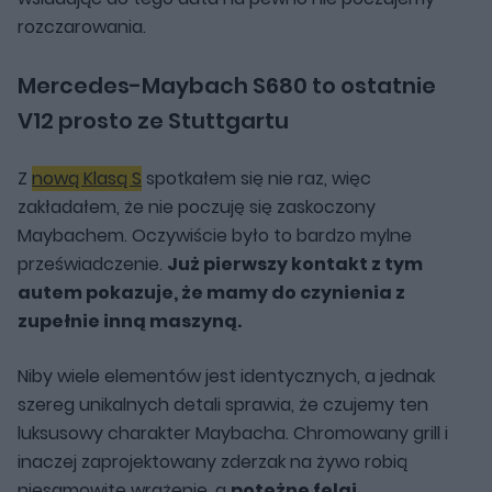
rozczarowania.
Mercedes-Maybach S680 to ostatnie
V12 prosto ze Stuttgartu
Z
nową Klasą S
spotkałem się nie raz, więc
zakładałem, że nie poczuję się zaskoczony
Maybachem. Oczywiście było to bardzo mylne
przeświadczenie.
Już pierwszy kontakt z tym
autem pokazuje, że mamy do czynienia z
zupełnie inną maszyną.
Niby wiele elementów jest identycznych, a jednak
szereg unikalnych detali sprawia, że czujemy ten
luksusowy charakter Maybacha. Chromowany grill i
inaczej zaprojektowany zderzak na żywo robią
niesamowite wrażenie, a
potężne felgi