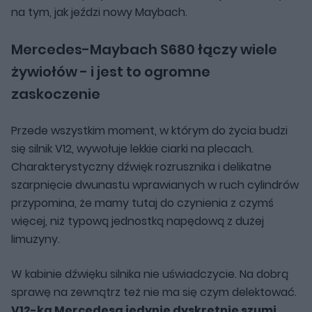
na tym, jak jeździ nowy Maybach.
Mercedes-Maybach S680 łączy wiele
żywiołów - i jest to ogromne
zaskoczenie
Przede wszystkim moment, w którym do życia budzi
się silnik V12, wywołuje lekkie ciarki na plecach.
Charakterystyczny dźwięk rozrusznika i delikatne
szarpnięcie dwunastu wprawianych w ruch cylindrów
przypomina, że mamy tutaj do czynienia z czymś
więcej, niż typową jednostką napędową z dużej
limuzyny.
W kabinie dźwięku silnika nie uświadczycie. Na dobrą
sprawę na zewnątrz też nie ma się czym delektować.
V12-ka Mercedesa jedynie dyskretnie szumi,