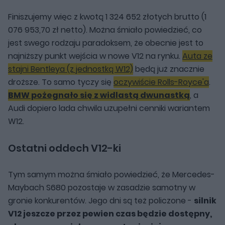
Finiszujemy więc z kwotą 1 324 652 złotych brutto (1
076 953,70 zł netto). Można śmiało powiedzieć, co
jest swego rodzaju paradoksem, że obecnie jest to
najniższy punkt wejścia w nowe V12 na rynku.
Auta ze
stajni Bentleya (z jednostką W12)
będą już znacznie
droższe. To samo tyczy się
oczywiście Rolls-Royce'a
.
BMW pożegnało się z widlastą dwunastką
, a
Audi dopiero lada chwila uzupełni cenniki wariantem
W12.
Ostatni oddech V12-ki
Tym samym można śmiało powiedzieć, że Mercedes-
Maybach S680 pozostaje w zasadzie samotny w
gronie konkurentów. Jego dni są też policzone -
silnik
V12 jeszcze przez pewien czas będzie dostępny,