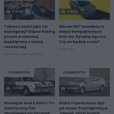
7 ZDJĘĆ
6 ZDJĘĆ
Taśma z sushi jako tor
Nissan NX7 powalczy w
wyścigowy? Gazoo Racing
klasie kompaktowych
poszło w ciekawą
SUV-ów. Pytamy wprost:
współpracę z siecią
Czy on będzie u nas?
restauracji
Piotr Zajt
Redakcja autoGALERIA.pl
CIEKAWOSTKI
CIEKAWOSTKI
2 ZDJĘĆ
2 ZDJĘĆ
Poznajcie Sears XDH-1. To
Stara Toyota może być
elektryczny Fiat
jak nowa. Przynajmniej w
zbudowany na zlecenie
Japonii, gdzie będzie