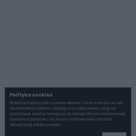
Polityka cookies
Wykorzystujemy pliki cookies własne i stron trzecich w celu
doskonalenia jakości obsługi oraz ulepszenia usług na
podstawie analizy nawigacji na naszej stronie internetowej.
Dalsze korzystanie z tej strony internetowej oznacza
akceptację plików cookies.