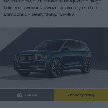
dwa modele, ale niebawem dołączą do niego
kolejne nowości. Najważniejszym będzie ten
samochód - Geely Monjaro i-HEV.
Zobacz galerię
3 ZDJĘĆ