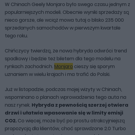
W Chinach Geely Monjaro było swego czasu jednym z
popularniejszych modeli. Obecnie wyniki sprzedaży są
nieco gorsze, ale wciąż mowa tutaj o blisko 235 000
sprzedanych samochodów w pierwszym kwartale
tego roku.
Chińczycy twierdzą, że nowa hybryda odwróci trend
spadkowy i będzie też biletem dla tego modelu na
rynkach zachodnich.
Monjaro
cieszy się sporym
uznaniem w wielu krajach i ma trafić do Polski.
Już w listopadzie, podczas mojej wizyty w Chinach,
wspominano o planach wprowadzenia tego auta na
nasz rynek.
Hybryda z pewnością szerzej otwiera
drzwi i ułatwia wpasowanie się w limity emisji
CO2.
Co więcej, może być po prostu atrakcyjniejszą
propozycją dla klientów, choć sprawdzone 2.0 Turbo