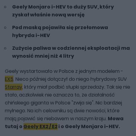
Geely Monjaro i-HEV to duży SUV, który
zyskał właśnie nową wersję
Pod maską pojawiła się przełomowa
hybryda i-HEV
Zużycie paliwa w codziennej eksploatacji ma
wynosić mniej niż 4 litry
Geely wystartowało w Polsce z jednym modelem -
EX5
. Nieco później dołączył do niego hybrydowy SUV
Starray
, który miał podbić słupki sprzedaży. Tak się nie
stało, aczkolwiek nie oznacza to, że działalność
chińskiego giganta w Polsce "zwija się". Nic bardziej
mylnego. Na ich celowniku są dwie nowości, które
mają pojawić się niebawem w naszym kraju.
Mowa
tutaj o
Geely EX2 / E2
i o Geely Monjaro i-HEV.