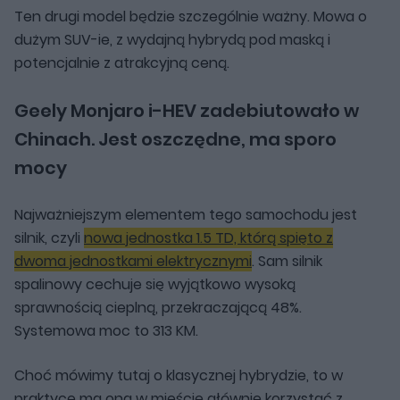
Ten drugi model będzie szczególnie ważny. Mowa o
dużym SUV-ie, z wydajną hybrydą pod maską i
potencjalnie z atrakcyjną ceną.
Geely Monjaro i-HEV zadebiutowało w
Chinach. Jest oszczędne, ma sporo
mocy
Najważniejszym elementem tego samochodu jest
silnik, czyli
nowa jednostka 1.5 TD, którą spięto z
dwoma jednostkami elektrycznymi
. Sam silnik
spalinowy cechuje się wyjątkowo wysoką
sprawnością cieplną, przekraczającą 48%.
Systemowa moc to 313 KM.
Choć mówimy tutaj o klasycznej hybrydzie, to w
praktyce ma ona w mieście głównie korzystać z