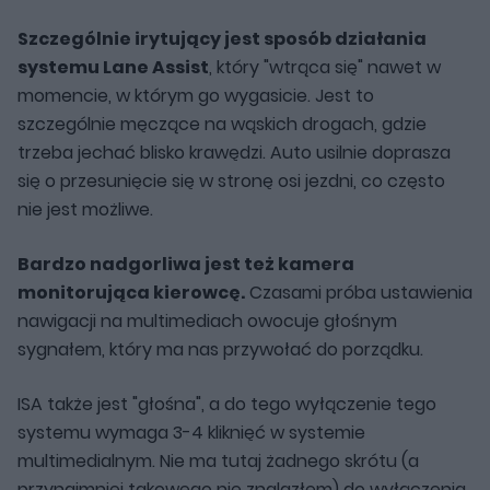
Szczególnie irytujący jest sposób działania
systemu Lane Assist
, który "wtrąca się" nawet w
momencie, w którym go wygasicie. Jest to
szczególnie męczące na wąskich drogach, gdzie
trzeba jechać blisko krawędzi. Auto usilnie doprasza
się o przesunięcie się w stronę osi jezdni, co często
nie jest możliwe.
Bardzo nadgorliwa jest też kamera
monitorująca kierowcę.
Czasami próba ustawienia
nawigacji na multimediach owocuje głośnym
sygnałem, który ma nas przywołać do porządku.
ISA także jest "głośna", a do tego wyłączenie tego
systemu wymaga 3-4 kliknięć w systemie
multimedialnym. Nie ma tutaj żadnego skrótu (a
przynajmniej takowego nie znalazłem) do wyłączenia