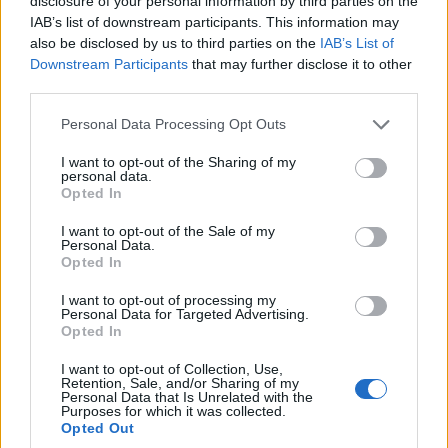
disclosure of your personal information by third parties on the
IAB’s list of downstream participants. This information may
Geely Starray EM-i - zużycie paliwa (rozładowany
also be disclosed by us to third parties on the
IAB’s List of
Downstream Participants
that may further disclose it to other
akumulator)
third parties.
Please note that this website/app uses one or more Google
Personal Data Processing Opt Outs
przy 100 km/h:
6,2 l/100 km
services and may gather and store information including but
not limited to your visit or usage behaviour. You may click to
I want to opt-out of the Sharing of my
personal data.
przy 120 km/h:
8,1 l/100 km
grant or deny consent to Google and its third-party tags to
Opted In
use your data for below specified purposes in below Google
consent section.
przy 140 km/h:
10,3 l/100 km
I want to opt-out of the Sale of my
Personal Data.
Opted In
w mieście:
5,4-6,8 l/100 km
I want to opt-out of processing my
Personal Data for Targeted Advertising.
Opted In
Moim największym zarzutem jest właśnie wybór
przekładni z jednym przełożeniem. Konkurencja
I want to opt-out of Collection, Use,
Retention, Sale, and/or Sharing of my
korzysta z konstrukcji z dwoma lub trzema
Personal Data that Is Unrelated with the
Purposes for which it was collected.
przełożeniami.
Tutaj tego bardzo brakuje - i ta
Opted Out
drobna zmiana wpłynęłaby na komfort