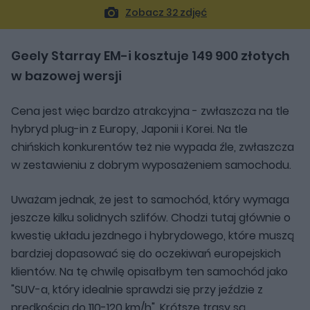
Zobacz 32 zdjęć
Geely Starray EM-i kosztuje 149 900 złotych
w bazowej wersji
Cena jest więc bardzo atrakcyjna - zwłaszcza na tle
hybryd plug-in z Europy, Japonii i Korei. Na tle
chińskich konkurentów też nie wypada źle, zwłaszcza
w zestawieniu z dobrym wyposażeniem samochodu.
Uważam jednak, że jest to samochód, który wymaga
jeszcze kilku solidnych szlifów. Chodzi tutaj głównie o
kwestię układu jezdnego i hybrydowego, które muszą
bardziej dopasować się do oczekiwań europejskich
klientów. Na tę chwilę opisałbym ten samochód jako
"SUV-a, który idealnie sprawdzi się przy jeździe z
prędkością do 110-120 km/h". Krótsze trasy są