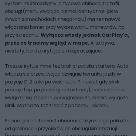
System multimedialny, o typowo chińskiej filozofii
obsługi (menu wygląda niemal identycznie, jak w
innych samochodach z tego kraju) ma też nawyk
włączania kamer przy wykonywaniu manewrów, np.
przy skręcaniu.
Wyłącza wtedy jednak CarPlay'a,
przez co tracimy wgląd w mapę.
A to bywa,
niestety, bardzo irytujące i rozpraszające.
Troszkę irytuje mnie też brak przycisku startera. Auto
włącza się przesuwając dźwignię kierunku jazdy w
pozycję D. Z kolei po wciśnięciu P, nawet gdy silnik
pracuje (np. po podróży autostradą), samochód nie
wyłącza się. Dopiero pociągnięcie za klamkę wyłącza
silnik. Można to też zrobić z poziomu... ekranu.
Plusem jest natomiast obecność fizycznego pokrętła
od głośności i przycisków do obsługi klimatyzacji