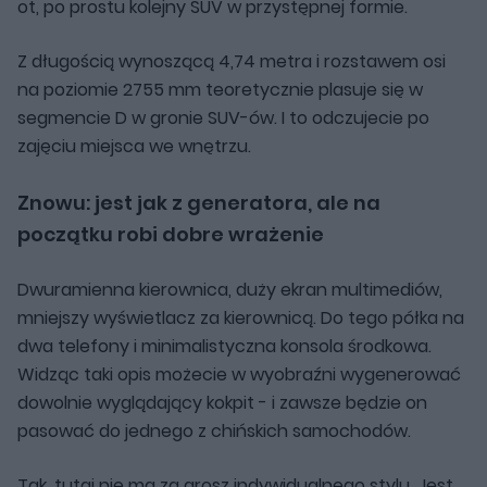
ot, po prostu kolejny SUV w przystępnej formie.
Z długością wynoszącą 4,74 metra i rozstawem osi
na poziomie 2755 mm teoretycznie plasuje się w
segmencie D w gronie SUV-ów. I to odczujecie po
zajęciu miejsca we wnętrzu.
Znowu: jest jak z generatora, ale na
początku robi dobre wrażenie
Dwuramienna kierownica, duży ekran multimediów,
mniejszy wyświetlacz za kierownicą. Do tego półka na
dwa telefony i minimalistyczna konsola środkowa.
Widząc taki opis możecie w wyobraźni wygenerować
dowolnie wyglądający kokpit - i zawsze będzie on
pasować do jednego z chińskich samochodów.
Tak, tutaj nie ma za grosz indywidualnego stylu. Jest