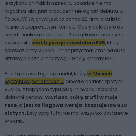
leksykonu chińskich marek. W zasadzie nie ma
tygodnia, aby jakiś producent nie ogłosił debiutu w
Polsce. W tej chwili jest to ponad 20 firm, a ta lista
rośnie w ekspresowym tempie. Geely dołączyło do
niej stosunkowo niedawno. Początkowo spróbowali
swoich sił z
elektrycznym modelem EX5
, który
sprawdziliśmy w lecie. Teraz przyszedł czas na dużo
atrakcyjniejszą propozycję - Geely Starray EM-i.
Pod tą nazwą kryje się model, który
w Chinach
występuje jako Starship 7
. Mowa o całkiem sporym
SUV-ie, z napędem typu plug-in hybrid i z bardzo
dobrymi cenami.
Wariant, który trafił w moje
ręce, a jest to flagowa wersja, kosztuje 166 900
złotych.
Listy opcji tutaj nie ma, wszystko dostajecie
w cenie.