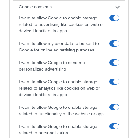
użytkowania samochodu.
Google consents
I want to allow Google to enable storage
Dynamika na papierze nie prezentuje się źle. Setka,
related to advertising like cookies on web or
według danych technicznych, jest możliwa do
device identifiers in apps.
osiągnięcia w 8,1 sekundy. Prędkość maksymalna to
I want to allow my user data to be sent to
170 km/h. W praktyce jednak powyżej 100 km/h czuć,
Google for online advertising purposes.
że Geely niechętnie zabiera się do przyspieszania,
nawet w trybie "MOC". Jest to jednak mój zarzut pod
I want to allow Google to send me
adresem wielu chińskich samochodów. Nawet te
personalized advertising.
mocne potrafią zaskoczyć przeciętnymi wynikami w
I want to allow Google to enable storage
elastyczności powyżej 100 km/h.
related to analytics like cookies on web or
device identifiers in apps.
Przy szybszej jeździe brakowało mi też
I want to allow Google to enable storage
"pewności" ze strony zawieszenia
related to functionality of the website or app.
Ta miękkość, która jest dobra w mieście, zawodzi w
I want to allow Google to enable storage
related to personalization.
trasie. W zakrętach
Starray EM-i dość mocno się