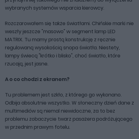
wybranych systemów wsparcia kierowcy.
Rozczarowałem się także światłami. Chińskie marki nie
weszły jeszcze "masowo" w segment lamp LED
MATRIX. Tu mamy prostą konstrukcję z ręcznie
regulowaną wysokością snopa światła. Niestety,
lampy świecą "krótko i blisko", choć światło, które
rzucają, jest jasne.
A o co chodzi z ekranem?
Tu problemem jest szkło, z którego go wykonano.
Odbija absolutnie wszystko. W słoneczny dzień dane z
multimediów są niemal niewidoczne, za to bez
problemu zobaczycie twarz pasażera podróżującego
w przednim prawym fotelu.