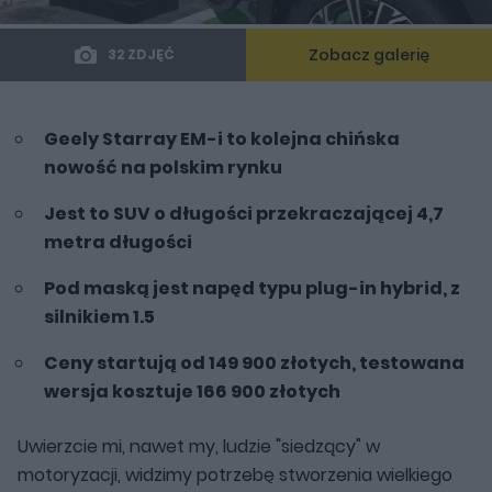
Zobacz galerię
32 ZDJĘĆ
Geely Starray EM-i to kolejna chińska
nowość na polskim rynku
Jest to SUV o długości przekraczającej 4,7
metra długości
Pod maską jest napęd typu plug-in hybrid, z
silnikiem 1.5
Ceny startują od 149 900 złotych, testowana
wersja kosztuje 166 900 złotych
Uwierzcie mi, nawet my, ludzie "siedzący" w
motoryzacji, widzimy potrzebę stworzenia wielkiego