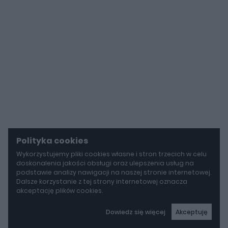
Polityka cookies
Wykorzystujemy pliki cookies własne i stron trzecich w celu
doskonalenia jakości obsługi oraz ulepszenia usług na
podstawie analizy nawigacji na naszej stronie internetowej.
Dalsze korzystanie z tej strony internetowej oznacza
akceptację plików cookies.
Dowiedz się więcej
Akceptuję
autoGALERIA
Tak naprawdę tak miało wyglądać Lamborghini Diablo. Cizeta V16T narodziła się z urażonej dumy