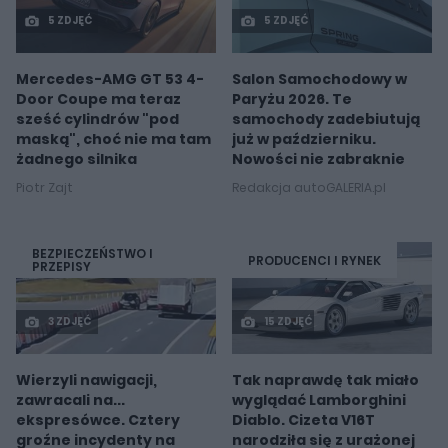
5 ZDJĘĆ
5 ZDJĘĆ
Mercedes-AMG GT 53 4-
Salon Samochodowy w
Door Coupe ma teraz
Paryżu 2026. Te
sześć cylindrów "pod
samochody zadebiutują
maską", choć nie ma tam
już w październiku.
żadnego silnika
Nowości nie zabraknie
Piotr Zajt
Redakcja autoGALERIA.pl
BEZPIECZEŃSTWO I
PRODUCENCI I RYNEK
PRZEPISY
3 ZDJĘĆ
15 ZDJĘĆ
Wierzyli nawigacji,
Tak naprawdę tak miało
zawracali na...
wyglądać Lamborghini
ekspresówce. Cztery
Diablo. Cizeta V16T
groźne incydenty na
narodziła się z urażonej