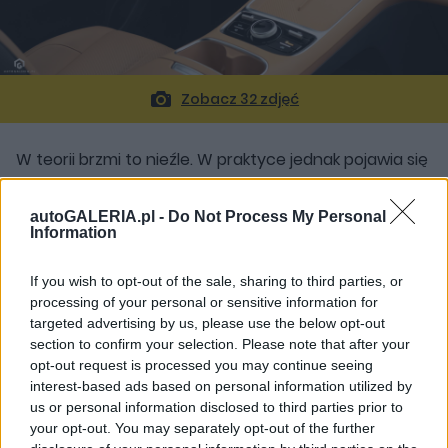
Zobacz 32 zdjęć
W teorii brzmi to nieźle. W praktyce jednak pojawia się
jeden
duży problem w postaci przekładni 1DHT
.
Gdy prądu brakuje, silnik spalinowy ma dużo pracy. I tu
autoGALERIA.pl -
Do Not Process My Personal
Information
pojawia się problem, bo przy prędkościach
autostradowych (zwłaszcza w przedziale 130-140
If you wish to opt-out of the sale, sharing to third parties, or
km/h), obroty wchodzą na bardzo wysoki poziom.
processing of your personal or sensitive information for
targeted advertising by us, please use the below opt-out
To generuje nie tylko dużo hałasu, ale i winduje
section to confirm your selection. Please note that after your
zużycie paliwa. Realnie więc czar pryska, bo w
opt-out request is processed you may continue seeing
interest-based ads based on personal information utilized by
samochodzie robi się głośno, a wskaźnik ilości
us or personal information disclosed to third parties prior to
benzyny w zbiorniku przesuwa się w lewo w
your opt-out. You may separately opt-out of the further
dynamicznym tempie.