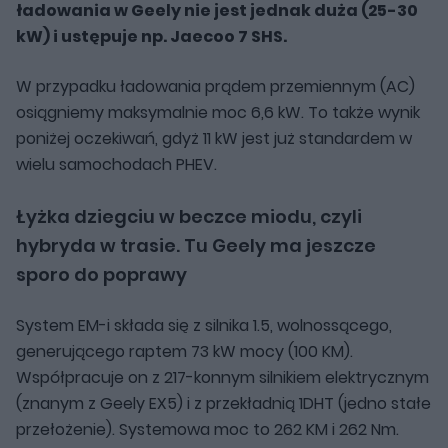
ładowania w Geely nie jest jednak duża (25-30
kW) i ustępuje np. Jaecoo 7 SHS.
W przypadku ładowania prądem przemiennym (AC)
osiągniemy maksymalnie moc 6,6 kW. To także wynik
poniżej oczekiwań, gdyż 11 kW jest już standardem w
wielu samochodach PHEV.
Łyżka dziegciu w beczce miodu, czyli
hybryda w trasie. Tu Geely ma jeszcze
sporo do poprawy
System EM-i składa się z silnika 1.5, wolnossącego,
generującego raptem 73 kW mocy (100 KM).
Współpracuje on z 217-konnym silnikiem elektrycznym
(znanym z Geely EX5) i z przekładnią 1DHT (jedno stałe
przełożenie). Systemowa moc to 262 KM i 262 Nm.