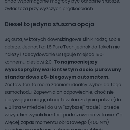
choć wspomaganie mogłoby być odrobinę słabsze,
zwłaszcza przy wyższych prędkościach.
Diesel to jedyna słuszna opcja
Są auta, w których downsizingowe silniki radzą sobie
dobrze. Jednostka 1.6 PureTech jednak do takich nie
należy i zdecydowanie ustępuje miejsca 180-
konnemu dieslowi 2.0.
To najmocniejszy
wysokoprężny wariant w tym aucie, parowany
standardowo z 8-biegowym automatem.
Zestaw ten to moim zdaniem idealny wybór do tego
samochodu. Zapewnia on odpowiednie, choć nie
porywające osiągi, akceptowalne zużycie paliwa (do
9,5 litra w mieście i do 8 w "szybszej" trasie) i przede
wszystkim wysoki komfort podróżowania w trasie. Co
więcej, zapas momentu obrotowego (400 Nm)
przydaje się podczas wykonywania szybkich