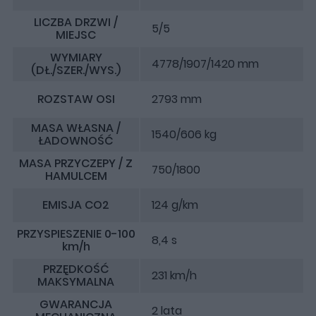
LICZBA DRZWI /
5/5
MIEJSC
WYMIARY
4778/1907/1420 mm
(DŁ./SZER./WYS.)
ROZSTAW OSI
2793 mm
MASA WŁASNA /
1540/606 kg
ŁADOWNOŚĆ
MASA PRZYCZEPY / Z
750/1800
HAMULCEM
EMISJA CO2
124 g/km
PRZYSPIESZENIE 0-100
8,4 s
km/h
PRZĘDKOŚĆ
231 km/h
MAKSYMALNA
GWARANCJA
2 lata