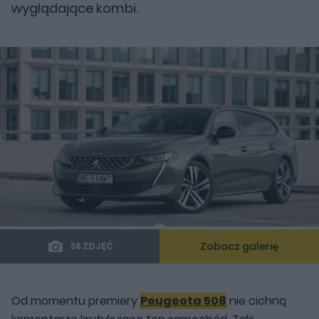
wyglądające kombi.
Zobacz galerię
36 ZDJĘĆ
Od momentu premiery
Peugeota 508
nie cichną