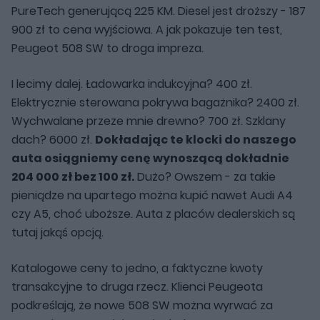
PureTech generującą 225 KM. Diesel jest droższy - 187
900 zł to cena wyjściowa. A jak pokazuje ten test,
Peugeot 508 SW to droga impreza.
I lecimy dalej. Ładowarka indukcyjna? 400 zł.
Elektrycznie sterowana pokrywa bagażnika? 2400 zł.
Wychwalane przeze mnie drewno? 700 zł. Szklany
dach? 6000 zł.
Dokładając te klocki do naszego
auta osiągniemy cenę wynoszącą dokładnie
204 000 zł bez 100 zł.
Dużo? Owszem - za takie
pieniądze na upartego można kupić nawet Audi A4
czy A5, choć uboższe. Auta z placów dealerskich są
tutaj jakąś opcją.
Katalogowe ceny to jedno, a faktyczne kwoty
transakcyjne to druga rzecz. Klienci Peugeota
podkreślają, że nowe 508 SW można wyrwać za