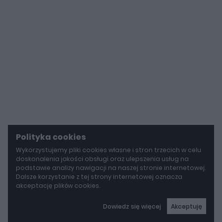
Polityka cookies
Wykorzystujemy pliki cookies własne i stron trzecich w celu
doskonalenia jakości obsługi oraz ulepszenia usług na
podstawie analizy nawigacji na naszej stronie internetowej.
Dalsze korzystanie z tej strony internetowej oznacza
akceptację plików cookies.
Dowiedz się więcej
Akceptuję
autoGALERIA
Mercedes-AMG GT 53 4-Door Coupe ma teraz sześć cylindrów "pod maską", choć nie ma tam żadnego silnika