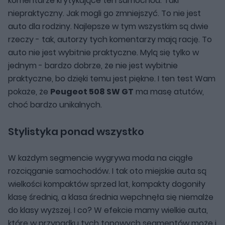
komentarze krytykujące ten samochód. Taki
niepraktyczny. Jak mogli go zmniejszyć. To nie jest
auto dla rodziny. Najlepsze w tym wszystkim są dwie
rzeczy - tak, autorzy tych komentarzy mają rację. To
auto nie jest wybitnie praktyczne. Mylą się tylko w
jednym - bardzo dobrze, że nie jest wybitnie
praktyczne, bo dzięki temu jest piękne. I ten test Wam
pokaże, że
Peugeot 508 SW GT
ma masę atutów,
choć bardzo unikalnych.
Stylistyka ponad wszystko
W każdym segmencie wygrywa moda na ciągłe
rozciąganie samochodów. I tak oto miejskie auta są
wielkości kompaktów sprzed lat, kompakty dogoniły
klasę średnią, a klasa średnia wepchnęła się niemalże
do klasy wyższej. I co? W efekcie mamy wielkie auta,
które w przypadku tych topowych segmentów może i