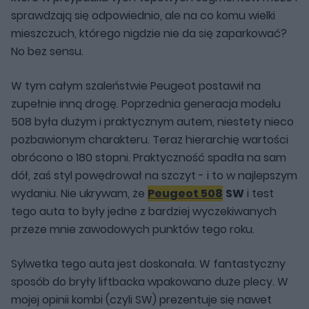
sprawdzają się odpowiednio, ale na co komu wielki
mieszczuch, którego nigdzie nie da się zaparkować?
No bez sensu.
W tym całym szaleństwie Peugeot postawił na
zupełnie inną drogę. Poprzednia generacja modelu
508 była dużym i praktycznym autem, niestety nieco
pozbawionym charakteru. Teraz hierarchię wartości
obrócono o 180 stopni. Praktyczność spadła na sam
dół, zaś styl powędrował na szczyt - i to w najlepszym
wydaniu. Nie ukrywam, że
Peugeot 508
SW
i test
tego auta to były jedne z bardziej wyczekiwanych
przeze mnie zawodowych punktów tego roku.
Sylwetka tego auta jest doskonała. W fantastyczny
sposób do bryły liftbacka wpakowano duże plecy. W
mojej opinii kombi (czyli SW) prezentuje się nawet