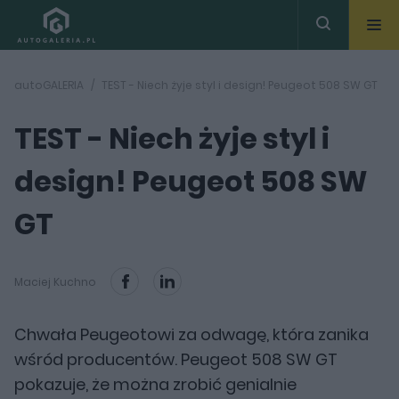
autoGALERIA
TEST - Niech żyje styl i design! Peugeot 508 SW GT
TEST - Niech żyje styl i
design! Peugeot 508 SW
GT
Maciej Kuchno
Chwała Peugeotowi za odwagę, która zanika
wśród producentów. Peugeot 508 SW GT
pokazuje, że można zrobić genialnie