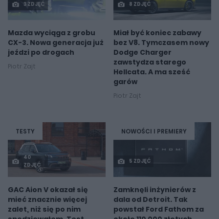
3 ZDJĘĆ
8 ZDJĘĆ
Mazda wyciąga z grobu
Miał być koniec zabawy
CX-3. Nowa generacja już
bez V8. Tymczasem nowy
jeździ po drogach
Dodge Charger
zawstydza starego
Piotr Zajt
Hellcata. A ma sześć
garów
Piotr Zajt
TESTY
NOWOŚCI I PREMIERY
40
5 ZDJĘĆ
ZDJĘĆ
GAC Aion V okazał się
Zamknęli inżynierów z
mieć znacznie więcej
dala od Detroit. Tak
zalet, niż się po nim
powstał Ford Fathom za
spodziewałem. Test
około 110 000 złotych