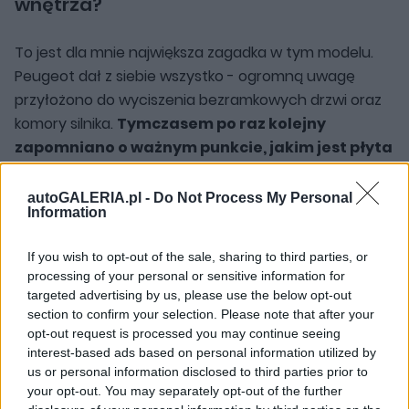
wnętrza?
To jest dla mnie największa zagadka w tym modelu.
Peugeot dał z siebie wszystko - ogromną uwagę
przyłożono do wyciszenia bezramkowych drzwi oraz
komory silnika.
Tymczasem po raz kolejny
zapomniano o ważnym punkcie, jakim jest płyta
podłogowa.
To przypadłość platformy EMP2,
doskwierająca wszystkim modelom koncernu PSA - od
autoGALERIA.pl -
Do Not Process My Personal
Information
Peugeota 3008, przez DS 7 Crossback, aż po Opla
Grandlanda X. Szkoda, że Peugeot 508 nie został pod
If you wish to opt-out of the sale, sharing to third parties, or
tym kątem dużo bardziej dopracowany. Przy
processing of your personal or sensitive information for
dłuższych podróżach, zwłaszcza autostradami, hałas
targeted advertising by us, please use the below opt-out
ten staje się naprawdę doskwierający. Co więcej, na
section to confirm your selection. Please note that after your
opt-out request is processed you may continue seeing
gorszym asfalcie w kabinie bywa naprawdę
interest-based ads based on personal information utilized by
nieprzyjemnie. Nie jest to stopień dyskwalifikujący ten
us or personal information disclosed to third parties prior to
samochód, ale w tym segmencie i przy tej cenie
your opt-out. You may separately opt-out of the further
można było liczyć na coś więcej.