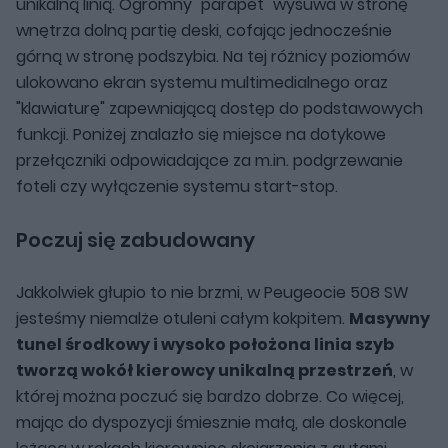
unikalną linią. Ogromny "parapet" wysuwa w stronę
wnętrza dolną partię deski, cofając jednocześnie
górną w stronę podszybia. Na tej różnicy poziomów
ulokowano ekran systemu multimedialnego oraz
"klawiaturę" zapewniającą dostęp do podstawowych
funkcji. Poniżej znalazło się miejsce na dotykowe
przełączniki odpowiadające za m.in. podgrzewanie
foteli czy wyłączenie systemu start-stop.
Poczuj się zabudowany
Jakkolwiek głupio to nie brzmi, w Peugeocie 508 SW
jesteśmy niemalże otuleni całym kokpitem.
Masywny
tunel środkowy i wysoko położona linia szyb
tworzą wokół kierowcy unikalną przestrzeń
, w
której można poczuć się bardzo dobrze. Co więcej,
mając do dyspozycji śmiesznie małą, ale doskonale