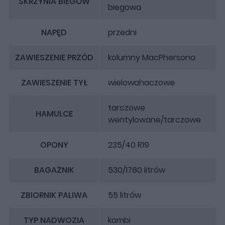
SKRZYNIA BIEGÓW
biegowa
NAPĘD
przedni
ZAWIESZENIE PRZÓD
kolumny MacPhersona
ZAWIESZENIE TYŁ
wielowahaczowe
tarczowe
HAMULCE
wentylowane/tarczowe
OPONY
235/40 R19
BAGAŻNIK
530/1780 litrów
ZBIORNIK PALIWA
55 litrów
TYP NADWOZIA
kombi