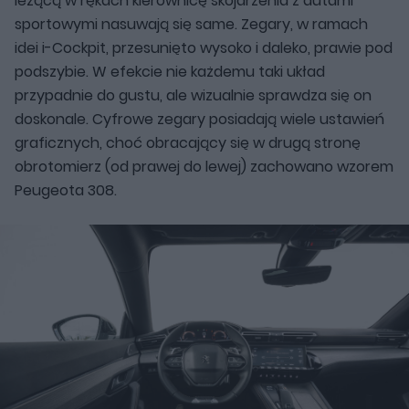
leżącą w rękach kierownicę skojarzenia z autami
sportowymi nasuwają się same. Zegary, w ramach
idei i-Cockpit, przesunięto wysoko i daleko, prawie pod
podszybie. W efekcie nie każdemu taki układ
przypadnie do gustu, ale wizualnie sprawdza się on
doskonale. Cyfrowe zegary posiadają wiele ustawień
graficznych, choć obracający się w drugą stronę
obrotomierz (od prawej do lewej) zachowano wzorem
Peugeota 308.