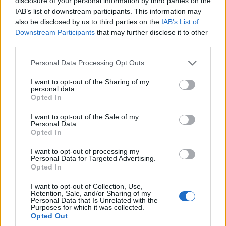
disclosure of your personal information by third parties on the
IAB’s list of downstream participants. This information may
also be disclosed by us to third parties on the
IAB’s List of
Technologiczne "pół na pół"
Downstream Participants
that may further disclose it to other
third parties.
Z jednej strony Peugeot aspiruje do tytułu
Please note that this website/app uses one or more Google
Personal Data Processing Opt Outs
"nowoczesnego" i "technologicznego" producenta,
services and may gather and store information including but
który stawia na najnowsze rozwiązania. Tymczasem
not limited to your visit or usage behaviour. You may click to
I want to opt-out of the Sharing of my
personal data.
Peugeot 508 SW oferuje wszystkiego po trochu.
grant or deny consent to Google and its third-party tags to
Opted In
use your data for below specified purposes in below Google
Mamy więc tutaj komplet zaawansowanych
consent section.
I want to opt-out of the Sale of my
systemów bezpieczeństwa - od układu
Personal Data.
autonomicznego hamowania, przez asystentów pasa
Opted In
ruchu i martwej strefy, aż po aktywny tempomat.
I want to opt-out of processing my
Ten ostatni to jednak problematyczny temat,
Personal Data for Targeted Advertising.
Opted In
bowiem zdarza mu się zgłupieć - i to w
niebezpieczny sposób.
Otóż przy jeździe w gęstym
I want to opt-out of Collection, Use,
Retention, Sale, and/or Sharing of my
ruchu, gdzie zdarzy mu się kilka razy zatrzymać auto
Personal Data that Is Unrelated with the
Purposes for which it was collected.
do zera, tempomat wyłącza radar z przodu i nie
Opted Out
hamuje przed przeszkodą. Można się więc mocno