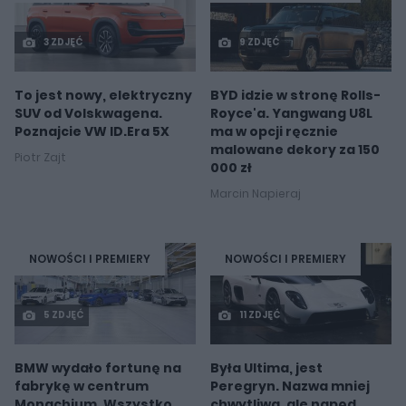
3 ZDJĘĆ
9 ZDJĘĆ
To jest nowy, elektryczny
BYD idzie w stronę Rolls-
SUV od Volskwagena.
Royce'a. Yangwang U8L
Poznajcie VW ID.Era 5X
ma w opcji ręcznie
malowane dekory za 150
Piotr Zajt
000 zł
Marcin Napieraj
NOWOŚCI I PREMIERY
NOWOŚCI I PREMIERY
5 ZDJĘĆ
11 ZDJĘĆ
BMW wydało fortunę na
Była Ultima, jest
fabrykę w centrum
Peregryn. Nazwa mniej
Monachium. Wszystko
chwytliwa, ale napęd