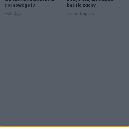
dla nowego i3
będzie zacny
Piotr Zajt
Marcin Napieraj