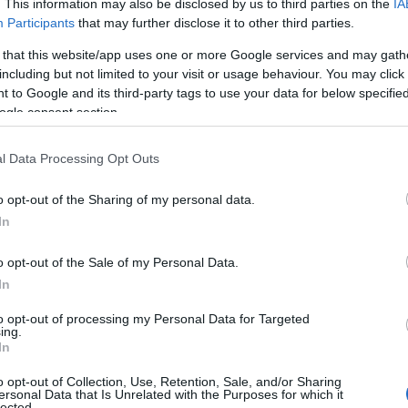
. This information may also be disclosed by us to third parties on the
IA
przestrzeni w środku i dobre właściwości
Participants
that may further disclose it to other third parties.
trafia na tylne koła
(opcją będzie
isko położony środek ciężkości poprawia
 that this website/app uses one or more Google services and may gath
including but not limited to your visit or usage behaviour. You may click 
 to Google and its third-party tags to use your data for below specifi
ogle consent section.
l Data Processing Opt Outs
o opt-out of the Sharing of my personal data.
In
o opt-out of the Sale of my Personal Data.
In
to opt-out of processing my Personal Data for Targeted
ing.
In
o opt-out of Collection, Use, Retention, Sale, and/or Sharing
ersonal Data that Is Unrelated with the Purposes for which it
Zobacz 3 zdjęcia
lected.