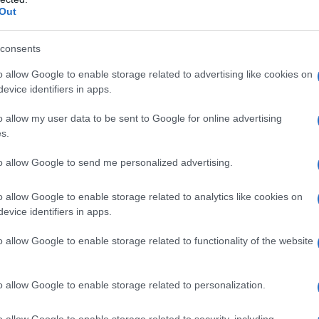
Out
consents
styczne i schludne.
Centrum
o allow Google to enable storage related to advertising like cookies on
stem multimedialny z dużym ekranem.
evice identifiers in apps.
 zegary i pojedyncze przełączniki
o allow my user data to be sent to Google for online advertising
sze funkcje.
s.
to allow Google to send me personalized advertising.
jbardziej zaawansowanym modelem tej
innymi z wielu radarów,
o allow Google to enable storage related to analytics like cookies on
autonomicznego poziomu drugiego.
evice identifiers in apps.
szereg systemów bezpieczeństwa, które
o allow Google to enable storage related to functionality of the website
nia tego samochodu.
o allow Google to enable storage related to personalization.
t 204
-konny silnik, który spięto z
kWh.
Ma to zapewnić zasięg na jednym
o allow Google to enable storage related to security, including