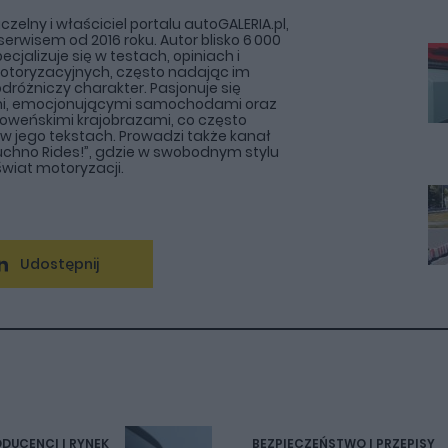
zelny i właściciel portalu autoGALERIA.pl,
erwisem od 2016 roku. Autor blisko 6 000
pecjalizuje się w testach, opiniach i
otoryzacyjnych, często nadając im
odróżniczy charakter. Pasjonuje się
i, emocjonującymi samochodami oraz
słoweńskimi krajobrazami, co często
ę w jego tekstach. Prowadzi także kanał
chno Rides!”, gdzie w swobodnym stylu
wiat motoryzacji.
Udostępnij
DUCENCI I RYNEK
BEZPIECZEŃSTWO I PRZEPISY