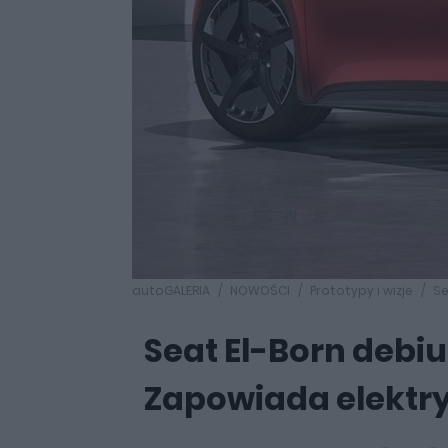
autoGALERIA
NOWOŚCI
Prototypy i wizje
Se
Seat El-Born debi
Zapowiada elektr