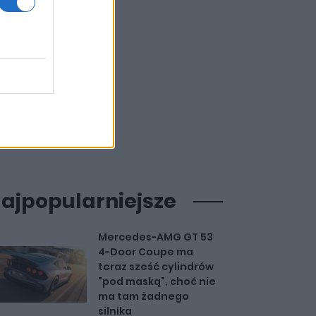
ajpopularniejsze
Mercedes-AMG GT 53
4-Door Coupe ma
teraz sześć cylindrów
"pod maską", choć nie
ma tam żadnego
silnika