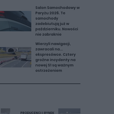
Salon Samochodowy w
Paryżu 2026. Te
samochody
zadebiutują już w
październiku. Nowości
nie zabraknie
Wierzyli nawigacji,
zawracali na...
ekspresówce. Cztery
groźne incydenty na
nowej S1 są ważnym
ostrzeżeniem
PRODUCENCI I RYNEK