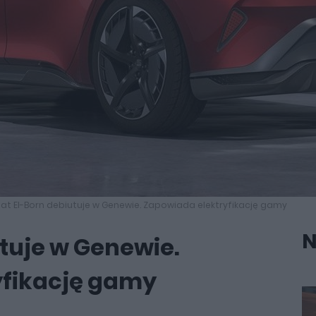
at El-Born debiutuje w Genewie. Zapowiada elektryfikację gamy
N
utuje w Genewie.
yfikację gamy