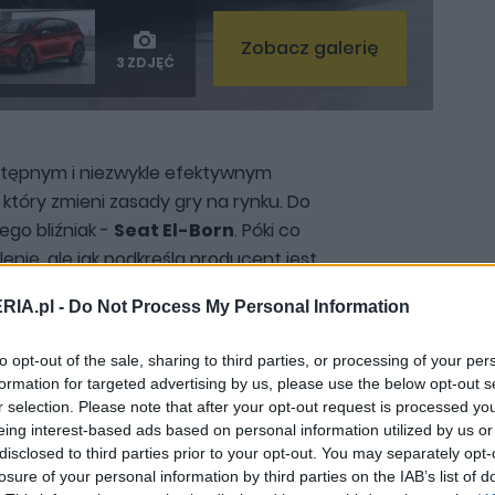
Zobacz galerię
3 ZDJĘĆ
tępnym i niezwykle efektywnym
tóry zmieni zasady gry na rynku. Do
ego bliźniak -
Seat El-Born
. Póki co
nie, ale jak podkreśla producent jest
formą, którą jedynie przybrano nieco
RIA.pl -
Do Not Process My Personal Information
ntami.
to opt-out of the sale, sharing to third parties, or processing of your per
formation for targeted advertising by us, please use the below opt-out s
ę charakterystyczną bryłą
, z kabiną
r selection. Please note that after your opt-out request is processed y
ą w stronę przedniej szyby. Jest to
eing interest-based ads based on personal information utilized by us or
 której baterie ulokowano w podwoziu,
disclosed to third parties prior to your opt-out. You may separately opt-
amocowany na osi. Efektem takiej
losure of your personal information by third parties on the IAB’s list of