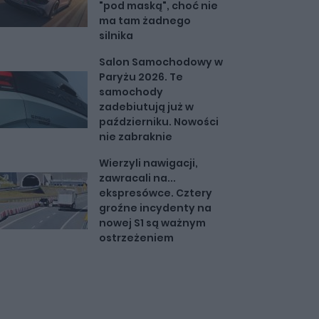
"pod maską", choć nie
ma tam żadnego
silnika
Salon Samochodowy w
Paryżu 2026. Te
samochody
zadebiutują już w
październiku. Nowości
nie zabraknie
Wierzyli nawigacji,
zawracali na...
ekspresówce. Cztery
groźne incydenty na
nowej S1 są ważnym
ostrzeżeniem