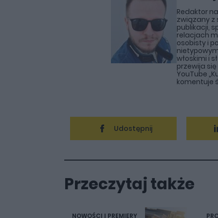
Redaktor nac
związany z s
publikacji, s
relacjach m
osobisty i p
nietypowym
włoskimi i 
przewija si
YouTube „Ku
komentuje ś
Udostępnij
Przeczytaj także
NOWOŚCI I PREMIERY
PRO