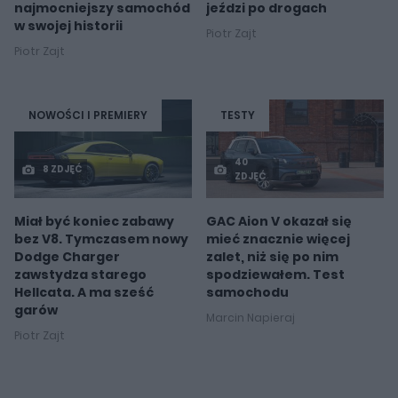
najmocniejszy samochód
jeździ po drogach
w swojej historii
Piotr Zajt
Piotr Zajt
NOWOŚCI I PREMIERY
TESTY
40
8 ZDJĘĆ
ZDJĘĆ
Miał być koniec zabawy
GAC Aion V okazał się
bez V8. Tymczasem nowy
mieć znacznie więcej
Dodge Charger
zalet, niż się po nim
zawstydza starego
spodziewałem. Test
Hellcata. A ma sześć
samochodu
garów
Marcin Napieraj
Piotr Zajt