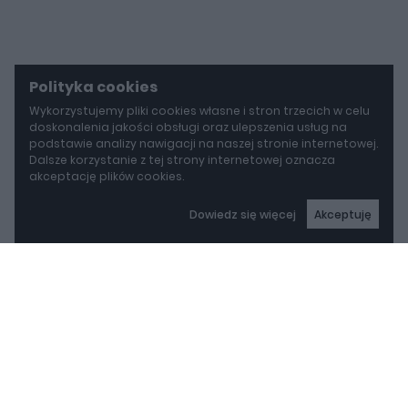
Polityka cookies
Wykorzystujemy pliki cookies własne i stron trzecich w celu
doskonalenia jakości obsługi oraz ulepszenia usług na
podstawie analizy nawigacji na naszej stronie internetowej.
Dalsze korzystanie z tej strony internetowej oznacza
akceptację plików cookies.
Dowiedz się więcej
Akceptuję
autoGALERIA
Mazda wyciąga z grobu CX-3. Nowa generacja już jeździ po drogach
Mazda wyciąga z grobu
CX-3. Nowa generacja
już jeździ po drogach