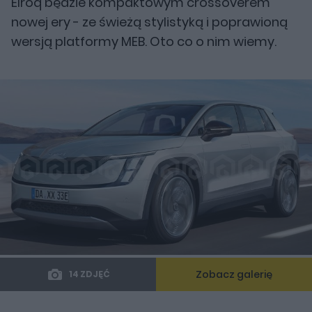
Elroq będzie kompaktowym crossoverem
nowej ery - ze świeżą stylistyką i poprawioną
wersją platformy MEB. Oto co o nim wiemy.
Zobacz galerię
14 ZDJĘĆ