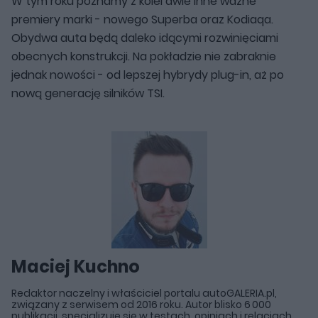
W tym roku poznamy z kolei dwie inne ważne
premiery marki - nowego Superba oraz Kodiaqa.
Obydwa auta będą daleko idącymi rozwinięciami
obecnych konstrukcji. Na pokładzie nie zabraknie
jednak nowości - od lepszej hybrydy plug-in, aż po
nową generację silników TSI.
Maciej Kuchno
Redaktor naczelny i właściciel portalu autoGALERIA.pl,
związany z serwisem od 2016 roku. Autor blisko 6 000
publikacji, specjalizuje się w testach, opiniach i relacjach