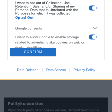
3 ZDJĘĆ
I want to opt-out of Collection, Use,
Retention, Sale, and/or Sharing of my
Personal Data that Is Unrelated with the
Purposes for which it was collected.
Jaguar ma być bardzo
Opted Out
luksusowy. Nowy model
wyciągnie z portfela co
Google consents
najmniej 500 000
złotych
I want to allow Google to enable storage
related to advertising like cookies on web or
Redakcja autoGALERIA.pl
device identifiers in apps.
CONFIRM
I want to allow my user data to be sent to
Google for online advertising purposes.
Data Deletion
Data Access
Privacy Policy
I want to allow Google to send me
personalized advertising.
I want to allow Google to enable storage
related to analytics like cookies on web or
device identifiers in apps.
Polityka cookies
I want to allow Google to enable storage
Wykorzystujemy pliki cookies własne i stron trzecich w celu