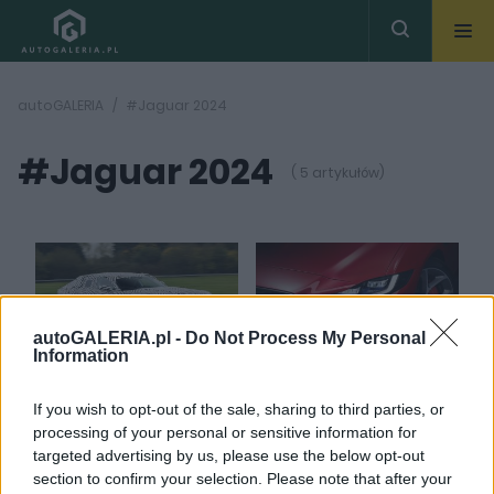
autoGALERIA
#Jaguar 2024
#Jaguar 2024
( 5 artykułów)
autoGALERIA.pl -
Do Not Process My Personal
4 ZDJĘĆ
12 ZDJĘĆ
Information
CIEKAWOSTKI
CIEKAWOSTKI
Przed Wami przyszłość
Jaguar to jedyna
If you wish to opt-out of the sale, sharing to third parties, or
Jaguara. To jest
marka na świecie,
processing of your personal or sensitive information for
prawdziwa rewolucja
która istnieje i nie
targeted advertising by us, please use the below opt-out
produkuje nowych aut.
section to confirm your selection. Please note that after your
Maciej Kuchno