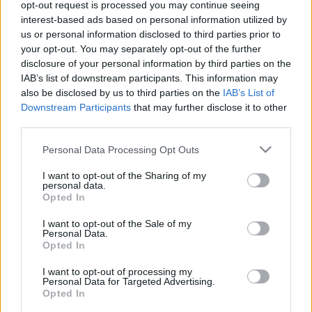
Co tu się dzieje?
opt-out request is processed you may continue seeing
interest-based ads based on personal information utilized by
Maciej Kuchno
us or personal information disclosed to third parties prior to
your opt-out. You may separately opt-out of the further
disclosure of your personal information by third parties on the
IAB’s list of downstream participants. This information may
also be disclosed by us to third parties on the
IAB’s List of
Downstream Participants
that may further disclose it to other
42
15 ZDJĘĆ
third parties.
ZDJĘĆ
PRODUCENCI I RYNEK
PRODUCENCI I RYNEK
Please note that this website/app uses one or more Google
Personal Data Processing Opt Outs
Wygląda na to, że
Jaguar XE, XF i F-Type
services and may gather and store information including but
Jaguar nie zarabia na
to już przeszłość. Teraz
not limited to your visit or usage behaviour. You may click to
I want to opt-out of the Sharing of my
swoich samochodach.
zostają SUV-y, a
personal data.
grant or deny consent to Google and its third-party tags to
Opted In
W ofercie zostaje
nadchodzą elektryki
use your data for below specified purposes in below Google
JEDEN model
Maciej Kuchno
consent section.
I want to opt-out of the Sale of my
Redakcja autoGALERIA.pl
Personal Data.
Opted In
I want to opt-out of processing my
CIEKAWOSTKI
Personal Data for Targeted Advertising.
Opted In