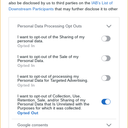
Pierwsze ceny nowego
2017 Opel Insignia
also be disclosed by us to third parties on the
IAB’s List of
Opla Insignii w Polsce
Sports Tourer oficjalnie
Downstream Participants
that may further disclose it to other
- zdjęcia, dane
Maciej Kuchno
third parties.
techniczne
Please note that this website/app uses one or more Google
Maciej Kuchno
Personal Data Processing Opt Outs
services and may gather and store information including but
not limited to your visit or usage behaviour. You may click to
I want to opt-out of the Sharing of my
personal data.
grant or deny consent to Google and its third-party tags to
Opted In
use your data for below specified purposes in below Google
consent section.
I want to opt-out of the Sale of my
Personal Data.
29
Opted In
14 ZDJĘĆ
ZDJĘĆ
NOWOŚCI I PREMIERY
NOWOŚCI
I want to opt-out of processing my
Personal Data for Targeted Advertising.
Opel Insignia Grand
Tydzień w skrócie | 21 -
Opted In
Sport na oficjalnych
27.08
zdjęciach
I want to opt-out of Collection, Use,
Marcin Napieraj
Retention, Sale, and/or Sharing of my
Krzysztof Grabek
Personal Data that Is Unrelated with the
Purposes for which it was collected.
Opted Out
Google consents