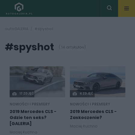
autoGALERIA
#spyshot
#spyshot
( 14 artykułów)
17 ZDJĘĆ
4 ZDJĘĆ
NOWOŚCI I PREMIERY
NOWOŚCI I PREMIERY
2019 Mercedes CLS -
2019 Mercedes CLS -
Gdzie ten seks?
Zaskoczenie?
[GALERIA]
Maciej Kuchno
Maciej Kuchno