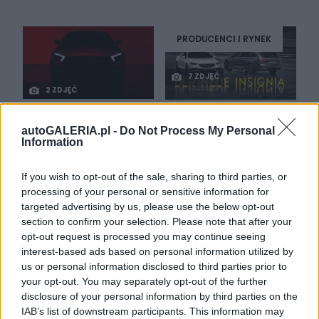
PRODUCENCI I RYNEK
7 ZDJĘĆ
2 ZDJĘĆ
NOWOŚCI I PREMIERY
Produkcja nowej
autoGALERIA.pl -
Do Not Process My Personal
Insignii oficjalnie
Pierwsze oficjalne
Information
wystartowała
zwiastuny nowego
Mercedesa CLS (CLE)
Maciej Kuchno
If you wish to opt-out of the sale, sharing to third parties, or
Maciej Kuchno
processing of your personal or sensitive information for
targeted advertising by us, please use the below opt-out
section to confirm your selection. Please note that after your
opt-out request is processed you may continue seeing
interest-based ads based on personal information utilized by
us or personal information disclosed to third parties prior to
3 ZDJĘĆ
9 ZDJĘĆ
your opt-out. You may separately opt-out of the further
disclosure of your personal information by third parties on the
NOWOŚCI
NOWOŚCI I PREMIERY
IAB’s list of downstream participants. This information may