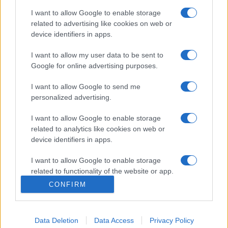
I want to allow Google to enable storage
21 ZDJĘĆ
17 ZDJĘĆ
related to advertising like cookies on web or
NOWOŚCI
NOWOŚCI
device identifiers in apps.
Tydzień w skrócie | 03-
Tydzień w skrócie |
09.07
26.06 - 02.07
I want to allow my user data to be sent to
Google for online advertising purposes.
Marcin Napieraj
Marcin Napieraj
I want to allow Google to send me
personalized advertising.
NOWOŚCI I PREMIERY
I want to allow Google to enable storage
related to analytics like cookies on web or
3 ZDJĘĆ
device identifiers in apps.
15 ZDJĘĆ
NOWOŚCI
MINI testuje
I want to allow Google to enable storage
hybrydowego
Tydzień w skrócie | 12 -
related to functionality of the website or app.
Countrymana
18.06
CONFIRM
I want to allow Google to enable storage
Maciej Kuchno
Marcin Napieraj
related to personalization.
Data Deletion
Data Access
Privacy Policy
I want to allow Google to enable storage