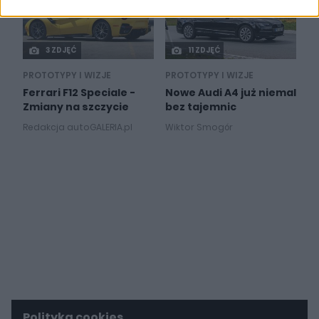
related to security, including authentication
functionality and fraud prevention, and other
user protection.
3 ZDJĘĆ
11 ZDJĘĆ
PROTOTYPY I WIZJE
PROTOTYPY I WIZJE
Ferrari F12 Speciale -
Nowe Audi A4 już niemal
Zmiany na szczycie
bez tajemnic
Redakcja autoGALERIA.pl
Wiktor Smogór
Polityka cookies