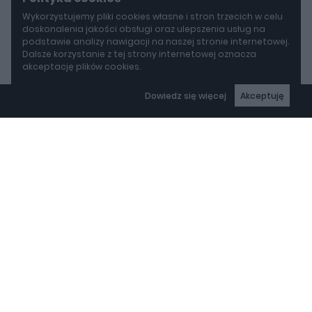
Wykorzystujemy pliki cookies własne i stron trzecich w celu
doskonalenia jakości obsługi oraz ulepszenia usług na
podstawie analizy nawigacji na naszej stronie internetowej.
Dalsze korzystanie z tej strony internetowej oznacza
akceptację plików cookies.
Dowiedz się więcej
Akceptuję
autoGALERIA.pl - niezależny portal motoryzacyjny – nowości i
wiadomości ze świata moto, testy samochodów, opinie o
autach publikowane przez ekspertów z branży
Copyright © 2000-2025 autogaleria.pl
Wszelkie prawa zastrzeżone.
REKLAMA
Projekt:
Realizacja: