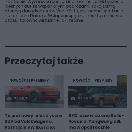
na stronie. Wyznawca idei "grand turismo", czyli łączenia
pięknych aut ze wspaniałymi podróżami. Taką samą
atencją darzy konkurs w Villa d'Este, jak i nocne spotkania
na tokijskim Daikoku. W Japonii spędza zresztą mnóstwo
czasu, zarówno wirtualnie, jak i realnie.
Przeczytaj także
NOWOŚCI I PREMIERY
NOWOŚCI I PREMIERY
3 ZDJĘĆ
9 ZDJĘĆ
To jest nowy, elektryczny
BYD idzie w stronę Rolls-
SUV od Volskwagena.
Royce'a. Yangwang U8L
Poznajcie VW ID.Era 5X
ma w opcji ręcznie