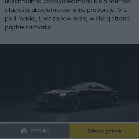
Buschmanna, założyciela marki. Ma 5 metrów
długości, absolutnie genialne proporcje i V12
pod maską. I jest zapowiedzią, w którą stronę
pójdzie ta marka.
Zobacz galerię
27 ZDJĘĆ