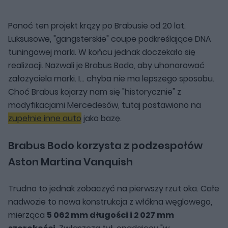
Ponoć ten projekt krąży po Brabusie od 20 lat.
Luksusowe, "gangsterskie" coupe podkreślające DNA
tuningowej marki. W końcu jednak doczekało się
realizacji. Nazwali je Brabus Bodo, aby uhonorować
założyciela marki. I... chyba nie ma lepszego sposobu.
Choć Brabus kojarzy nam się "historycznie" z
modyfikacjami Mercedesów, tutaj postawiono na
zupełnie inne auto
jako bazę.
Brabus Bodo korzysta z podzespołów
Aston Martina Vanquish
Trudno to jednak zobaczyć na pierwszy rzut oka. Całe
nadwozie to nowa konstrukcja z włókna węglowego,
mierząca
5 062 mm długości i 2 027 mm