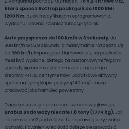
Z Vanquisha pochodzi też napęd.
To 5,2-litrowe V12,
które spece z Bottrop podkręcili do 1000 KM i
1200 Nm
, dzięki modyfikacjom oprogramowania,
wydechu i pewnie również turbosprężarek.
Auto przyspiesza do 100 km/h w 3 sekundy
, do
300 km/h w 23,9 sekundy, a maksymalnie rozpędza się
do 360 km/h. Imponujące. Hamowanie z tej prędkości
musi być wydajne, dlatego za customowymi felgami
znalazły się ceramiczne hamulce z tarczami o
średnicy 41 i 36 centymetrów. Dodatkowo aktywny
spoiler na tylnej klapie powyżej 140 km/h może
pracować jako hamulec powietrzny.
Dzięki konstrukcji z aluminium i włókna węglowego,
Brabus Bodo waży niecałe 1,8 tony (1 774 kg).
Jak
na rozmiar i V12 pod maską, to naprawdę przyzwoita
wartość. Powinien więc dość dobrze się prowadzić,