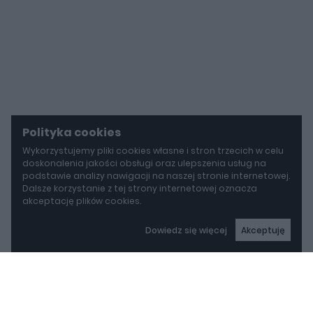
Polityka cookies
Wykorzystujemy pliki cookies własne i stron trzecich w celu
doskonalenia jakości obsługi oraz ulepszenia usług na
podstawie analizy nawigacji na naszej stronie internetowej.
Dalsze korzystanie z tej strony internetowej oznacza
akceptację plików cookies.
Dowiedz się więcej
Akceptuję
autoGALERIA
Mazda wyciąga z grobu CX-3. Nowa generacja już jeździ po drogach
Mazda wyciąga z grobu