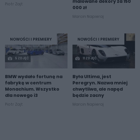
malowane dekory za 150
Piotr Zajt
000 zł
Marcin Napieraj
NOWOŚCI I PREMIERY
NOWOŚCI I PREMIERY
5 ZDJĘĆ
11 ZDJĘĆ
BMW wydało fortunę na
Była Ultima, jest
fabrykę w centrum
Peregryn. Nazwa mniej
Monachium. Wszystko
chwytliwa, ale napęd
dla nowego i3
będzie zacny
Piotr Zajt
Marcin Napieraj