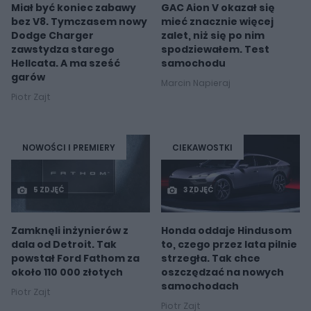
Miał być koniec zabawy
GAC Aion V okazał się
bez V8. Tymczasem nowy
mieć znacznie więcej
Dodge Charger
zalet, niż się po nim
zawstydza starego
spodziewałem. Test
Hellcata. A ma sześć
samochodu
garów
Marcin Napieraj
Piotr Zajt
NOWOŚCI I PREMIERY
CIEKAWOSTKI
5 ZDJĘĆ
3 ZDJĘĆ
Zamknęli inżynierów z
Honda oddaje Hindusom
dala od Detroit. Tak
to, czego przez lata pilnie
powstał Ford Fathom za
strzegła. Tak chce
około 110 000 złotych
oszczędzać na nowych
samochodach
Piotr Zajt
Piotr Zajt