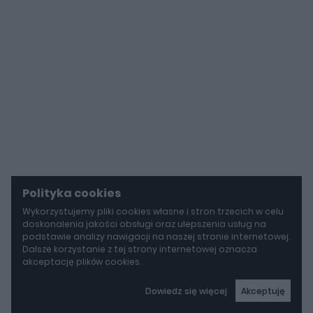
Polityka cookies
Wykorzystujemy pliki cookies własne i stron trzecich w celu
doskonalenia jakości obsługi oraz ulepszenia usług na
podstawie analizy nawigacji na naszej stronie internetowej.
Dalsze korzystanie z tej strony internetowej oznacza
akceptację plików cookies.
Dowiedz się więcej
Akceptuję
autoGALERIA
Mercedes-AMG GT 53 4-Door Coupe ma teraz sześć cylindrów "pod maską", choć nie ma tam żadnego silnika