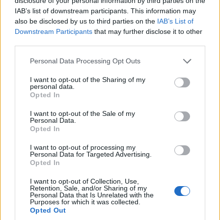
disclosure of your personal information by third parties on the
IAB’s list of downstream participants. This information may
also be disclosed by us to third parties on the
IAB’s List of
Downstream Participants
that may further disclose it to other
third parties.
Please note that this website/app uses one or more Google
Personal Data Processing Opt Outs
services and may gather and store information including but
not limited to your visit or usage behaviour. You may click to
I want to opt-out of the Sharing of my
personal data.
grant or deny consent to Google and its third-party tags to
Opted In
use your data for below specified purposes in below Google
consent section.
I want to opt-out of the Sale of my
Personal Data.
Opted In
I want to opt-out of processing my
Personal Data for Targeted Advertising.
Opted In
I want to opt-out of Collection, Use,
Retention, Sale, and/or Sharing of my
Personal Data that Is Unrelated with the
Purposes for which it was collected.
Opted Out