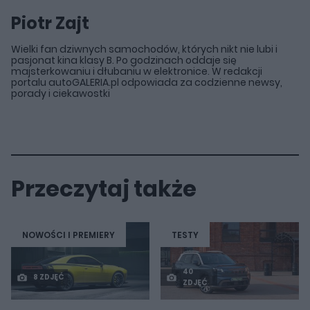
Piotr Zajt
Wielki fan dziwnych samochodów, których nikt nie lubi i
pasjonat kina klasy B. Po godzinach oddaje się
majsterkowaniu i dłubaniu w elektronice. W redakcji
portalu autoGALERIA.pl odpowiada za codzienne newsy,
porady i ciekawostki
Przeczytaj także
NOWOŚCI I PREMIERY
TESTY
40
8 ZDJĘĆ
ZDJĘĆ