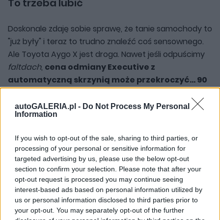
To trzeba lubić
Doskonale zdaję sobie sprawę, że tanie samochody to
"już były" i teraz to trudno znaleźć coś sensownego.
Ale Toyota Aygo X jest droga. Nawet jeśli odpuścimy
faltdach
,
cena odmiany Executive z
automatyczną skrzynią może przekroczyć... 90
000 zł. Tutaj mamy 94 900 zł
. Za samochód
segmentu A. Największą konkurencją są tu auta z
autoGALERIA.pl -
Do Not Process My Personal
Information
Korei:
Hyundai i10
oraz
KIA Picanto
. W obu
przypadkach zapłacimy mniej - za Hyundaia 5 000 zł,
If you wish to opt-out of the sale, sharing to third parties, or
za Kię ok. 8 000 zł. Wyposażenie będzie minimalnie
processing of your personal or sensitive information for
słabsze (zwłaszcza jeśli chodzi o systemy wsparcia
targeted advertising by us, please use the below opt-out
jazdy i rozmiar felg), ale w zamian otrzymamy
section to confirm your selection. Please note that after your
opt-out request is processed you may continue seeing
czterocylindrowy silnik o większej mocy (84 KM) i
interest-based ads based on personal information utilized by
pięciobiegową, zautomatyzowaną skrzynię zamiast
us or personal information disclosed to third parties prior to
CVT.
your opt-out. You may separately opt-out of the further