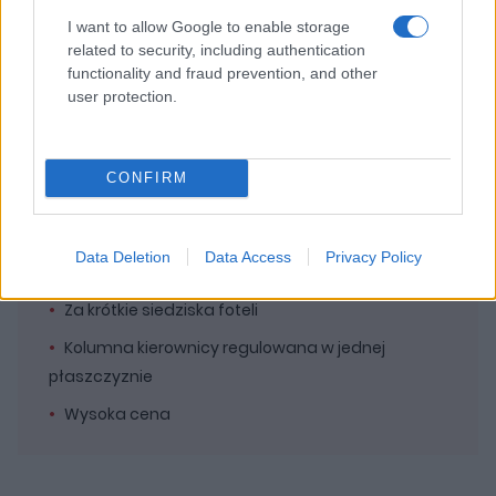
Opcjonalny faltdach
I want to allow Google to enable storage
Całkiem obszerne wnętrze
related to security, including authentication
functionality and fraud prevention, and other
user protection.
Wady
Zużycie paliwa w mieście potrafi niemiło
CONFIRM
zaskoczyć
Fatalny dostęp na tylną kanapę
Data Deletion
Data Access
Privacy Policy
Skrzynia CVT to nieporozumienie
Za krótkie siedziska foteli
Kolumna kierownicy regulowana w jednej
płaszczyznie
Wysoka cena