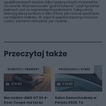
opublikowanych testów i kilka tysięcy innych materiałów
na stronie. Wyznawca idei "grand turismo", czyli łączenia
pięknych aut ze wspaniałymi podróżami. Taką samą
atencją darzy konkurs w Villa d'Este, jak i nocne spotkania
na tokijskim Daikoku. W Japonii spędza zresztą mnóstwo
czasu, zarówno wirtualnie, jak i realnie.
Przeczytaj także
NOWOŚCI I PREMIERY
PRODUCENCI I RYNEK
5 ZDJĘĆ
5 ZDJĘĆ
Mercedes-AMG GT 53 4-
Salon Samochodowy w
Door Coupe ma teraz
Paryżu 2026. Te