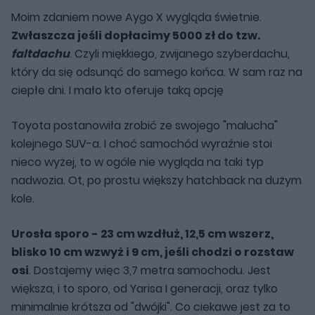
Moim zdaniem nowe Aygo X wygląda świetnie.
Zwłaszcza jeśli dopłacimy 5000 zł do tzw.
faltdachu
. Czyli miękkiego, zwijanego szyberdachu,
który da się odsunąć do samego końca. W sam raz na
ciepłe dni. I mało kto oferuje taką opcję
Toyota postanowiła zrobić ze swojego "malucha"
kolejnego SUV-a. I choć samochód wyraźnie stoi
nieco wyżej, to w ogóle nie wygląda na taki typ
nadwozia. Ot, po prostu większy hatchback na dużym
kole.
Urosła sporo - 23 cm wzdłuż, 12,5 cm wszerz,
blisko 10 cm wzwyż i 9 cm, jeśli chodzi o rozstaw
osi
. Dostajemy więc 3,7 metra samochodu. Jest
większa, i to sporo, od Yarisa I generacji, oraz tylko
minimalnie krótsza od "dwójki". Co ciekawe jest za to