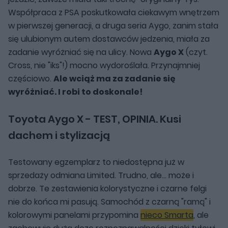
Współpraca z PSA poskutkowała ciekawym wnętrzem
w pierwszej generacji, a druga seria Aygo, zanim stała
się ulubionym autem dostawców jedzenia, miała za
zadanie wyróżniać się na ulicy. Nowa
Aygo X
(czyt.
Cross, nie "iks"!) mocno wydoroślała. Przynajmniej
częściowo.
Ale wciąż ma za zadanie się
wyróżniać. I robi to doskonale!
Toyota Aygo X - TEST, OPINIA. Kusi
dachem i stylizacją
Testowany egzemplarz to niedostępna już w
sprzedaży odmiana Limited. Trudno, ale... może i
dobrze. Te zestawienia kolorystyczne i czarne felgi
nie do końca mi pasują. Samochód z czarną "ramą" i
kolorowymi panelami przypomina
nieco Smarta
, ale