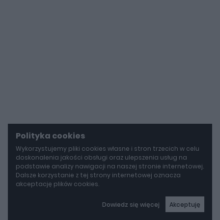
Polityka cookies
Wykorzystujemy pliki cookies własne i stron trzecich w celu
doskonalenia jakości obsługi oraz ulepszenia usług na
podstawie analizy nawigacji na naszej stronie internetowej.
Dalsze korzystanie z tej strony internetowej oznacza
akceptację plików cookies.
Dowiedz się więcej
Akceptuję
autoGALERIA
Tak naprawdę tak miało wyglądać Lamborghini Diablo. Cizeta V16T narodziła się z urażonej dumy