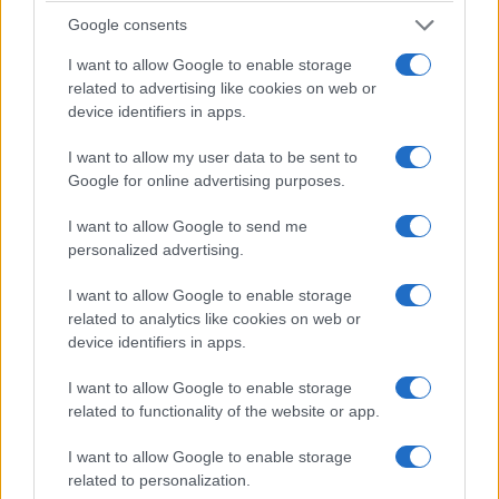
Mam nieco mieszane odczucia w stosunku do Aygo X.
Google consents
To bardzo ciekawy, dobrze wyglądający samochód,
który... w pewien sposób mi się podoba. Mam jednak
I want to allow Google to enable storage
wrażenie, że to jest właśnie jego target - osoby,
related to advertising like cookies on web or
device identifiers in apps.
którym się spodoba. Toyota chciała trochę
powalczyć praktycznością i bogatym wyposażeniem,
I want to allow my user data to be sent to
ale to nie wyszło do końca.
Samochód jest drogi i
Google for online advertising purposes.
traci tam, gdzie mógłby zyskać (automat,
I want to allow Google to send me
dostęp na tylną kanapę).
W przeciwieństwie do
personalized advertising.
poprzednika, podejrzewam że trafi do zupełnie innego
klienta.
I want to allow Google to enable storage
related to analytics like cookies on web or
device identifiers in apps.
Zalety
I want to allow Google to enable storage
Niezłe prowadzenie
related to functionality of the website or app.
Bogate wyposażenie
I want to allow Google to enable storage
Dobre multimedia i system audio
related to personalization.