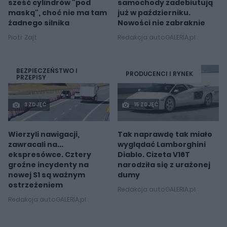
sześć cylindrów "pod
samochody zadebiutują
maską", choć nie ma tam
już w październiku.
żadnego silnika
Nowości nie zabraknie
Piotr Zajt
Redakcja autoGALERIA.pl
BEZPIECZEŃSTWO I
PRODUCENCI I RYNEK
PRZEPISY
3 ZDJĘĆ
15 ZDJĘĆ
Wierzyli nawigacji,
Tak naprawdę tak miało
zawracali na...
wyglądać Lamborghini
ekspresówce. Cztery
Diablo. Cizeta V16T
groźne incydenty na
narodziła się z urażonej
nowej S1 są ważnym
dumy
ostrzeżeniem
Redakcja autoGALERIA.pl
Redakcja autoGALERIA.pl