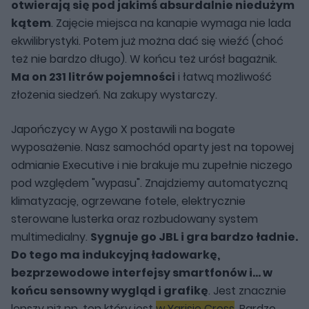
otwierają się pod jakimś absurdalnie niedużym
kątem
. Zajęcie miejsca na kanapie wymaga nie lada
ekwilibrystyki. Potem już można dać się wieźć (choć
też nie bardzo długo). W końcu też urósł bagażnik.
Ma on 231 litrów pojemności
i łatwą możliwość
złożenia siedzeń. Na zakupy wystarczy.
Japończycy w Aygo X postawili na bogate
wyposażenie. Nasz samochód oparty jest na topowej
odmianie Executive i nie brakuje mu zupełnie niczego
pod względem "wypasu". Znajdziemy automatyczną
klimatyzację, ogrzewane fotele, elektrycznie
sterowane lusterka oraz rozbudowany system
multimedialny.
Sygnuje go JBL i gra bardzo ładnie.
Do tego ma indukcyjną ładowarkę,
bezprzewodowe interfejsy smartfonów i... w
końcu sensowny wygląd i grafikę
. Jest znacznie
lepszy niż np. ten który jest
w Yarisie Cross
. Bardzo