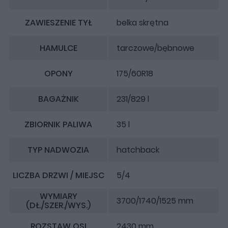
ZAWIESZENIE TYŁ
belka skrętna
HAMULCE
tarczowe/bębnowe
OPONY
175/60R18
BAGAŻNIK
231/829 l
ZBIORNIK PALIWA
35 l
TYP NADWOZIA
hatchback
LICZBA DRZWI / MIEJSC
5/4
WYMIARY
3700/1740/1525 mm
(DŁ./SZER./WYS.)
ROZSTAW OSI
2430 mm