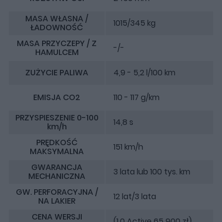
MASA WŁASNA /
1015/345 kg
ŁADOWNOŚĆ
MASA PRZYCZEPY / Z
-/-
HAMULCEM
ZUŻYCIE PALIWA
4,9 - 5,2 l/100 km
EMISJA CO2
110 - 117 g/km
PRZYSPIESZENIE 0-100
14,8 s
km/h
PRĘDKOŚĆ
151 km/h
MAKSYMALNA
GWARANCJA
3 lata lub 100 tys. km
MECHANICZNA
GW. PERFORACYJNA /
12 lat/3 lata
NA LAKIER
CENA WERSJI
(1.0 Active 65 900 zł)