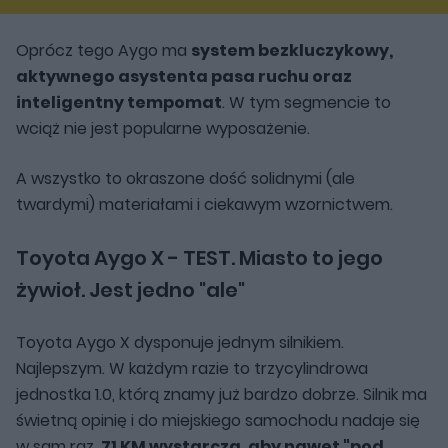
Oprócz tego Aygo ma
system bezkluczykowy,
aktywnego asystenta pasa ruchu oraz
inteligentny tempomat
. W tym segmencie to
wciąż nie jest popularne wyposażenie.
A wszystko to okraszone dość solidnymi (ale
twardymi) materiałami i ciekawym wzornictwem.
Toyota Aygo X - TEST. Miasto to jego
żywioł. Jest jedno "ale"
Toyota Aygo X dysponuje jednym silnikiem.
Najlepszym. W każdym razie to trzycylindrowa
jednostka 1.0, którą znamy już bardzo dobrze. Silnik ma
świetną opinię i do miejskiego samochodu nadaje się
w sam raz.
71 KM wystarcza, aby nawet "pod