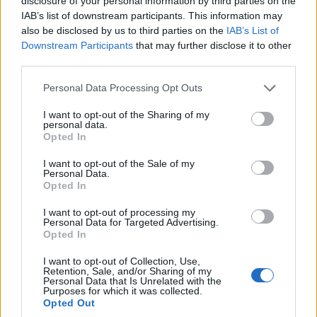
disclosure of your personal information by third parties on the
IAB’s list of downstream participants. This information may
also be disclosed by us to third parties on the
IAB’s List of
Downstream Participants
that may further disclose it to other
third parties.
Please note that this website/app uses one or more Google
Personal Data Processing Opt Outs
services and may gather and store information including but
not limited to your visit or usage behaviour. You may click to
I want to opt-out of the Sharing of my
personal data.
grant or deny consent to Google and its third-party tags to
Opted In
use your data for below specified purposes in below Google
consent section.
I want to opt-out of the Sale of my
Personal Data.
Opted In
I want to opt-out of processing my
Personal Data for Targeted Advertising.
Opted In
Zobacz 30 zdjęć
I want to opt-out of Collection, Use,
Retention, Sale, and/or Sharing of my
Toyota Aygo X - opinia i podsumowanie
Personal Data that Is Unrelated with the
Purposes for which it was collected.
Opted Out