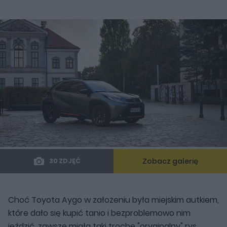
Zobacz galerię
30 ZDJĘĆ
Choć Toyota Aygo w założeniu była miejskim autkiem,
które dało się kupić tanio i bezproblemowo nim
jeździć, zawsze miała taki trochę "oryginalny" rys.