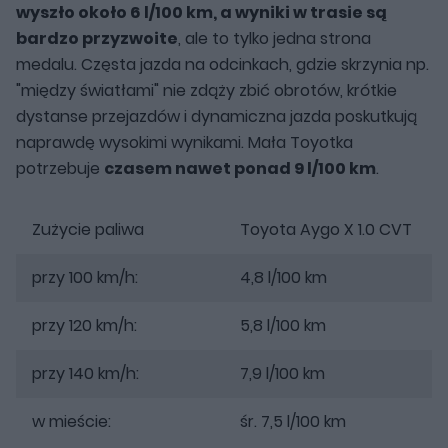
wyszło około 6 l/100 km, a wyniki w trasie są
bardzo przyzwoite
, ale to tylko jedna strona
medalu. Częsta jazda na odcinkach, gdzie skrzynia np.
"między światłami" nie zdąży zbić obrotów, krótkie
dystanse przejazdów i dynamiczna jazda poskutkują
naprawdę wysokimi wynikami. Mała Toyotka
potrzebuje
czasem nawet ponad 9 l/100 km
.
Zużycie paliwa
Toyota Aygo X 1.0 CVT
przy 100 km/h:
4,8 l/100 km
przy 120 km/h:
5,8 l/100 km
przy 140 km/h:
7,9 l/100 km
w mieście:
śr. 7,5 l/100 km